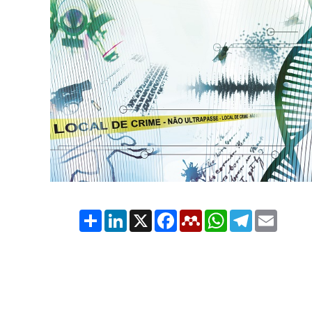
Share
LinkedIn
X
Facebook
Mendeley
WhatsApp
Telegram
Email