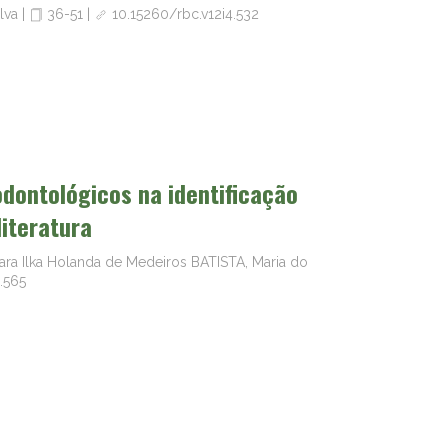
ilva
|
36-51
|
10.15260/rbc.v12i4.532
dontológicos na identificação
iteratura
ra Ilka Holanda de Medeiros BATISTA, Maria do
.565