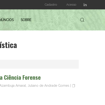
Cadastro
Acesso
NÚNCIOS
SOBRE
ística
da Ciência Forense
da Azambuja Amaral, Juliano de Andrade Gomes
|