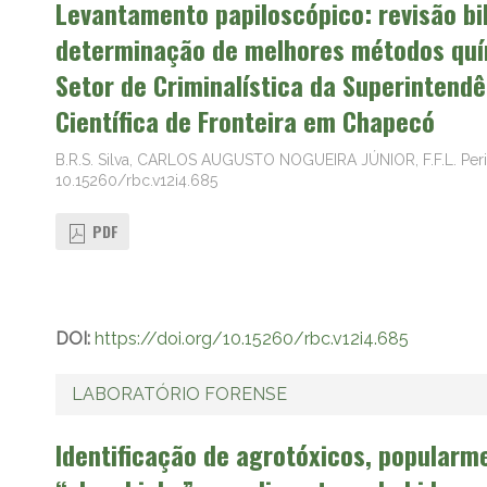
Levantamento papiloscópico: revisão bib
determinação de melhores métodos quím
Setor de Criminalística da Superintendê
Científica de Fronteira em Chapecó
B.R.S. Silva, CARLOS AUGUSTO NOGUEIRA JÚNIOR, F.F.L. Perilo
10.15260/rbc.v12i4.685
PDF
DOI:
https://doi.org/10.15260/rbc.v12i4.685
LABORATÓRIO FORENSE
Identificação de agrotóxicos, popular