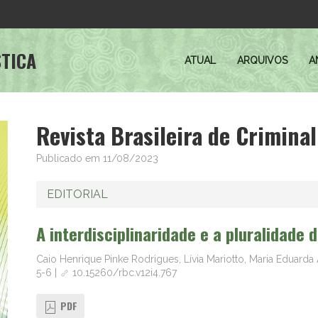
STICA
ATUAL
ARQUIVOS
A
Revista Brasileira de Criminal
Publicado
em
11/08/2023
EDITORIAL
A interdisciplinaridade e a pluralidade 
Caio Henrique Pinke Rodrigues, Lívia Mariotto, Maria Eduar
5-6
|
10.15260/rbc.v12i4.767
PDF