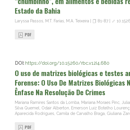
“chumbinho”, em alimentos e bebidas re
Estado da Bahia
Laryssa Passos, M.T. Farias, M.A. Teixeira
|
81-87
|
10.152
PDF
DOI:
https://doi.org/10.15260/rbc.v12i4.680
O uso de matrizes biológicas e testes a
Forense: O Uso De Matrizes Biológicas 
Ênfase Na Resolução De Crimes
Mariana Ramires Santos da Lomba, Mariana Moraes Pinc, Julia
Silva Quemel, Odair Alberton, Emerson Luiz Botelho Lourenço,
Aparecida Rodrigues, Camila de Carvalho Braga, Giuliana Za
PDF