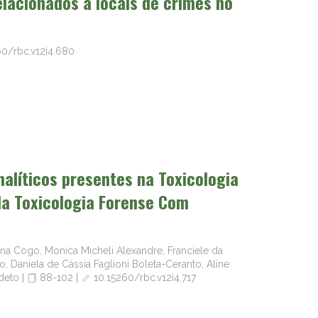
lacionados a locais de crimes no
60/rbc.v12i4.680
nalíticos presentes na Toxicologia
Na Toxicologia Forense Com
na Cogo, Monica Micheli Alexandre, Franciele da
 Daniela de Cássia Faglioni Boleta-Ceranto, Aline
rdeto
|
88-102
|
10.15260/rbc.v12i4.717