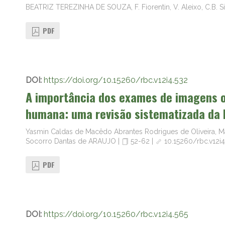
BEATRIZ TEREZINHA DE SOUZA, F. Fiorentin, V. Aleixo, C.B. S
PDF
DOI:
https://doi.org/10.15260/rbc.v12i4.532
A importância dos exames de imagens o
humana: uma revisão sistematizada da l
Yasmin Caldas de Macêdo Abrantes Rodrigues de Oliveira, Ma
Socorro Dantas de ARAUJO
|
52-62
|
10.15260/rbc.v12i4
PDF
DOI:
https://doi.org/10.15260/rbc.v12i4.565