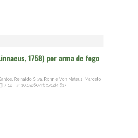
innaeus, 1758) por arma de fogo
. Santos, Reinaldo Silva, Ronnie Von Mateus, Marcelo
7-12
|
10.15260/rbc.v12i4.617