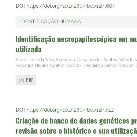
DOI:
https://doi.org/10.15260/rbc.v12i4.684
IDENTIFICAÇÃO HUMANA
Identificação necropapiloscópica em m
utilizada
Aldeir José da Silva, Fernando Carvalho dos Santos, Wand
Polyanna Helena Coelho Bordoni, Leonardo Santos Bordoni
PDF
DOI:
https://doi.org/10.15260/rbc.v12i4.512
Criação de banco de dados genéticos pr
revisão sobre o histórico e sua utilizaç