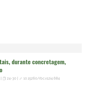
tais, durante concretagem,
o
i
|
24-30
|
10.15260/rbc.v12i4.684