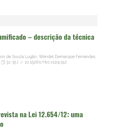
umificado – descrição da técnica
erson de Souza Lugão, Wendel Demarque Fernandes,
|
31-35
|
10.15260/rbc.v12i4.512
evista na Lei 12.654/12: uma
ão