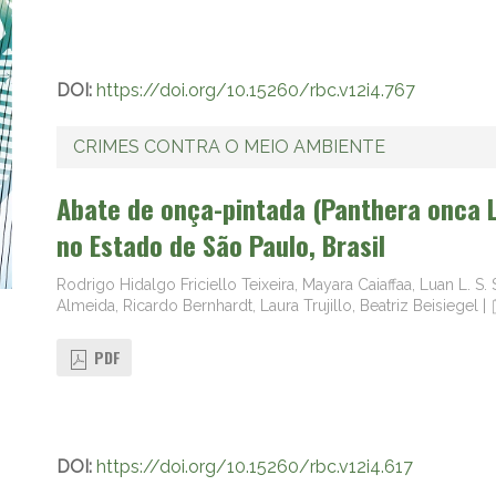
DOI:
https://doi.org/10.15260/rbc.v12i4.767
CRIMES CONTRA O MEIO AMBIENTE
Abate de onça-pintada (Panthera onca L
no Estado de São Paulo, Brasil
Rodrigo Hidalgo Friciello Teixeira, Mayara Caiaffaa, Luan L. S
Almeida, Ricardo Bernhardt, Laura Trujillo, Beatriz Beisiegel
|
PDF
DOI:
https://doi.org/10.15260/rbc.v12i4.617