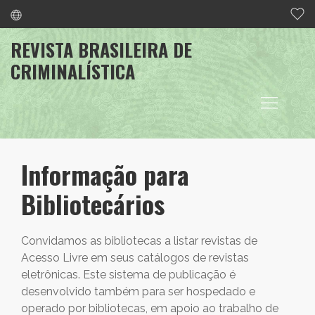
REVISTA BRASILEIRA DE
CRIMINALÍSTICA
Informação para
Bibliotecários
Convidamos as bibliotecas a listar revistas de
Acesso Livre em seus catálogos de revistas
eletrônicas. Este sistema de publicação é
desenvolvido também para ser hospedado e
operado por bibliotecas, em apoio ao trabalho de