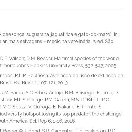
 felidae (onça, suçuarana, jaguatirica e gato-do-mato). In:
de animais selvagens – medicina veterinária. 2. ed. São
n: D.E. Wilson; D.M. Reeder. Mammal species of the world:
timore: Johns Hopkins University Press, 532-547, 2005.
Campos, R.L.P. Boulhosa. Avaliação do risco de extinção da
sil. Bio Brasil 1, 107-121, 2013.
 J.M. Pardo, A.C. Srbek-Araujo, B.M. Beisiegel, F. Lima, D.
haw, M.L.S.P Jorge, P.M. Galetti, M.S. Di Bitetti, R.C.
 A.S.M.C. Souza, V. Quiroga, E. Nakano, F.R. Pinto, S.
iodiversity hotspot losing its top predator: the challenge
outh America. Sci. Rep 6, 1-16, 2016.
J. Berger, W.J. Bond, S.R. Carpenter, T. E. Essington, R.D.