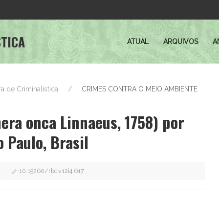
STICA
ATUAL
ARQUIVOS
A
ira de Criminalística
CRIMES CONTRA O MEIO AMBIENTE
era onca Linnaeus, 1758) por
 Paulo, Brasil
10.15260/rbc.v12i4.617