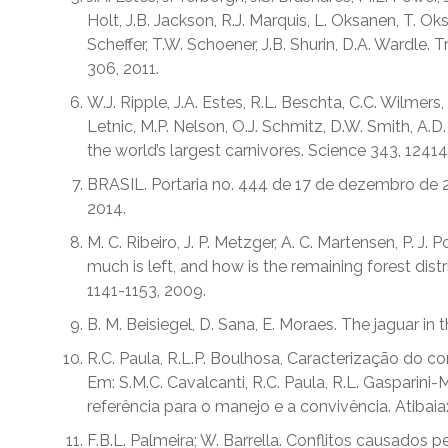
Holt, J.B. Jackson, R.J. Marquis, L. Oksanen, T. Oksa
Scheffer, T.W. Schoener, J.B. Shurin, D.A. Wardle.
306, 2011.
W.J. Ripple, J.A. Estes, R.L. Beschta, C.C. Wilmers
Letnic, M.P. Nelson, O.J. Schmitz, D.W. Smith, A.D.
the world’s largest carnivores. Science 343, 1241
BRASIL. Portaria no. 444 de 17 de dezembro de 
2014.
M. C. Ribeiro, J. P. Metzger, A. C. Martensen, P. J.
much is left, and how is the remaining forest dist
1141-1153, 2009.
B. M. Beisiegel, D. Sana, E. Moraes. The jaguar in 
R.C. Paula, R.L.P. Boulhosa, Caracterização do c
Em: S.M.C. Cavalcanti, R.C. Paula, R.L. Gasparin
referência para o manejo e a convivência. Atibaia
F.B.L. Palmeira; W. Barrella. Conflitos causado