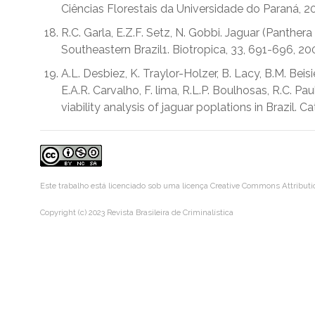
Ciências Florestais da Universidade do Paraná, 2
R.C. Garla, E.Z.F. Setz, N. Gobbi. Jaguar (Panther
Southeastern Brazil1. Biotropica, 33, 691-696, 20
A.L. Desbiez, K. Traylor-Holzer, B. Lacy, B.M. Bei
E.A.R. Carvalho, F. lima, R.L.P. Boulhosas, R.C. Pau
viability analysis of jaguar poplations in Brazil. C
Este trabalho está licenciado sob uma licença
Creative Commons Attributi
Copyright (c) 2023 Revista Brasileira de Criminalística