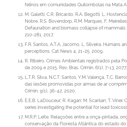
felinos em comunidades Quilombolas na Mata Atlâ
M. Galetti, C.R. Bricardo, R.A. Begotti, L. Hostenc
Nobre, R.S. Bovendorp, R.M. Marques, F. Meirelles
Defaunation and biomass collapse of mammals in
210-281, 2017.
F.R. Santos, A.T.A. Jacomo, L. Silveira. Humans an
perceptions. Cat News 4, 21-25, 2009.
R. Ribeiro. Crimes Ambientais registrados pela Pol
de 2009 e 2015. Rev. Bras. Crimin. 6(1), 7-13, 2077.
L.T.R. Silva, N.C.T. Santos, Y.M. Valença, T.C. Barro
das lesões promovidas por armas de ar comprimid
Crimin. 9(1), 36-42, 2020.
E.E.B. LaDouceur; R. Kagan; M. Scanlan; T. Viner. 
series investigating the potential for lead toxico
M.R.P. Leite. Relaçoões entre a onça-pintada, o
conservação da Floresta Atlântica do estado do