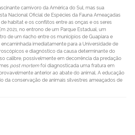
fascinante carnívoro da América do Sul, mas sua
Lista Nacional Oficial de Espécies da Fauna Ameaçadas
de habitat e os conflitos entre as onças e os seres
 Em 2021, no entrono de um Parque Estadual, um
ro de um riacho entre os municípios de Guapiara e
oi encaminhada imediatamente para a Universidade de
oscópicos e diagnóstico da causa determinante do
sso calibre, possivelmente em decorrência da predação
xames
post mortem
foi diagnosticada uma fratura em
provavelmente anterior ao abate do animal. A educação
lio da conservação de animais silvestres ameaçados de