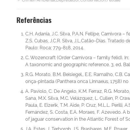
Crimen Ambiental;Depredador;Conservación;Felidae
Referências
C.H. Adania, J.C. Silva, P.A.N. Fellipe, Carnivora –
Z.S. Cubas, J.C.R. Silva, J.L.Catão-Dias. Tratado 
Paulo: Roca; 779-818, 2014.
C. Wozencraft (Order Carnivora – family felid). I
A taxonomic and geographic reference. 3. ed. Bal
R.G. Morato, B.M. Beisiegel,, E.E. Ramalho, C.B. 
onça-pintada (Panthera onca Linnaeus, 1758) no Bra
A. Paviolo, C. De Angelo, K.M. Ferraz, R.G. Morato,
Sana, M.X. Silva, M.C. Velázquez, L. Cullen, P. Craws
Paula, E. Eizerik, T.M. Aide, P. Cruz, M.L.L. Perilli,
Fernández, S. Costa, E.A. Moraes, F. Azevedo. A b
of jaguar conservation in the Atlantic Forest of S
J.A. Estes, J. Terborgh, J.S. Brashares, M.E. Power, 