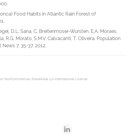
000.
a onca) Food Habits in Atlantic Rain Forest of
01.
siegel, D.L. Sana, C. Breitenmoser-Wursten. E.A. Moraes,
la, R.G. Morato, S.M.V. Calvacanti, T. Oliveira. Population
at News 7, 35-37, 2012.
on-NonCommercial-ShareAlike 4.0 International License
.