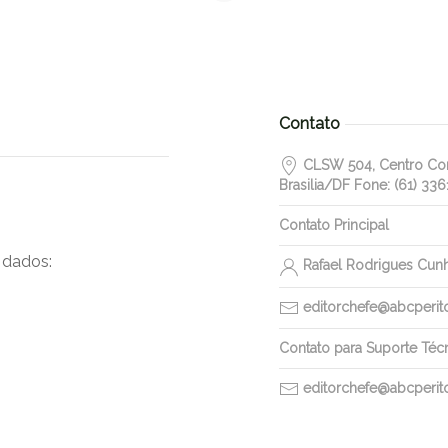
Contato
CLSW 504, Centro Come
Brasilia/DF Fone: (61) 336
Contato Principal
 dados:
Rafael Rodrigues Cun
editorchefe@abcperitos
Contato para Suporte Téc
editorchefe@abcperitos