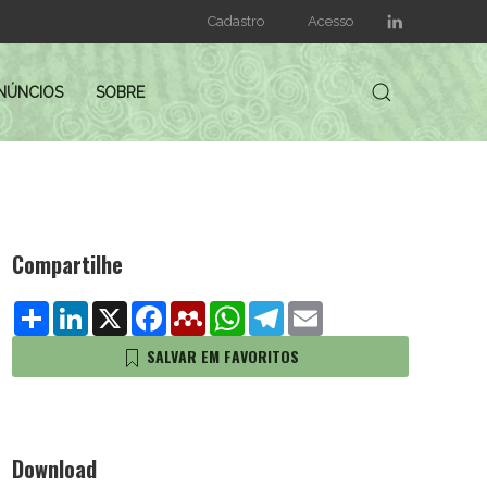
Cadastro
Acesso
NÚNCIOS
SOBRE
Compartilhe
Share
LinkedIn
X
Facebook
Mendeley
WhatsApp
Telegram
Email
SALVAR EM FAVORITOS
Download