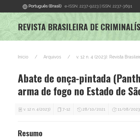
Português (Brasil)
e-ISSN: 2237-9223 | ISSN: 2237-3691
REVISTA BRASILEIRA DE CRIMINALÍ
Início
Arquivos
v. 12 n. 4 (2023): Revista Brasile
Abate de onça-pintada (Panth
arma de fogo no Estado de São
v. 12 n. 4 (2023)
7-12
28/10/2021
11/08/2023
Resumo