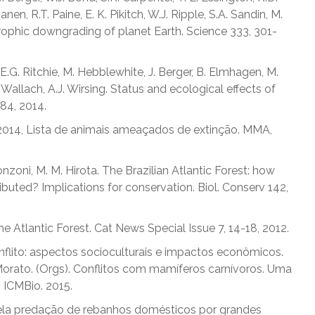
nen, R.T. Paine, E. K. Pikitch, W.J. Ripple, S.A. Sandin, M.
 Trophic downgrading of planet Earth. Science 333, 301-
, E.G. Ritchie, M. Hebblewhite, J. Berger, B. Elmhagen, M.
 Wallach, A.J. Wirsing. Status and ecological effects of
484, 2014.
2014, Lista de animais ameaçados de extinção. MMA,
 Ponzoni, M. M. Hirota. The Brazilian Atlantic Forest: how
ributed? Implications for conservation. Biol. Conserv 142,
the Atlantic Forest. Cat News Special Issue 7, 14-18, 2012.
onflito: aspectos socioculturais e impactos econômicos.
i-Morato. (Orgs). Conflitos com mamíferos carnívoros. Uma
: ICMBio. 2015.
s pela predação de rebanhos domésticos por grandes