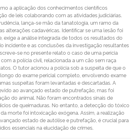
omo a aplicação dos conhecimentos científicos
ão de leis colaborando com as atividades judiciárias.
mprudência, lança-se mão da tanatologia, um ramo da
 alterações cadavéricas. Identificar se uma lesão foi
me, exige a análise integrada de todos os resultados do
o incidente e as conclusões da investigação resultantes
screve-se no presente relato o caso de uma perícia
om a polícia civil, relacionada a um cão sem raça
ratos. O tutor acionou a polícia sob a suspeita de que o
o longo do exame pericial completo, envolvendo exame
lgumas suspeitas foram levantadas e descartadas. A
devido ao avançado estado de putrefação, mas foi
ização do animal. Não foram encontrados sinais de
ícios de queimaduras. No entanto, a detecção do tóxico
 da morte foi intoxicação exógena. Assim, a realização
çado estado de autólise e putrefação, é crucial para
ídios essenciais na elucidação de crimes.