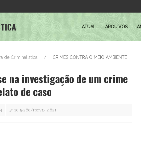
STICA
ATUAL
ARQUIVOS
A
ira de Criminalística
CRIMES CONTRA O MEIO AMBIENTE
se na investigação de um crime
lato de caso
4
10.15260/rbc.v13i2.821