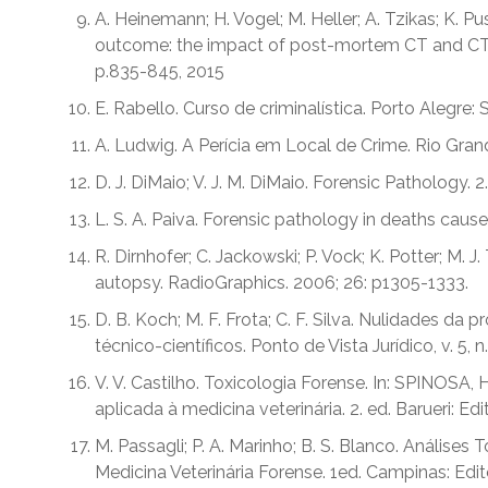
A. Heinemann; H. Vogel; M. Heller; A. Tzikas; K. Pu
outcome: the impact of post-mortem CT and CT ang
p.835-845, 2015
E. Rabello. Curso de criminalística. Porto Alegre:
A. Ludwig. A Perícia em Local de Crime. Rio Gran
D. J. DiMaio; V. J. M. DiMaio. Forensic Pathology.
L. S. A. Paiva. Forensic pathology in deaths caused 
R. Dirnhofer; C. Jackowski; P. Vock; K. Potter; M. J
autopsy. RadioGraphics. 2006; 26: p1305-1333.
D. B. Koch; M. F. Frota; C. F. Silva. Nulidades da
técnico-científicos. Ponto de Vista Jurídico, v. 5, n
V. V. Castilho. Toxicologia Forense. In: SPINOSA
aplicada à medicina veterinária. 2. ed. Barueri: E
M. Passagli; P. A. Marinho; B. S. Blanco. Análises 
Medicina Veterinária Forense. 1ed. Campinas: Edit