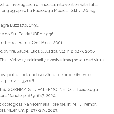
schel. Investigation of medical intervention with fatal
iography. La Radiologia Medica. [S.l.], v.120, n.9,
 Sagra Luzzatto, 1996.
de do Sul: Ed. da UBRA, 1996.
 2. ed. Boca Raton: CRC Press; 2001.
by fire..Saúde, Ética & Justiça. v.11, n.2, p.1-7, 2006.
. Thali. Virtopsy: minimally invasive, imaging-guided virtual
 prova pericial pela inobservância de procedimentos
. 2, p. 102–113,2016.
, H. S.; GÓRNIAK, S. L.; PALERMO-NETO, J. Toxicologia
ditora Manole, p. 859-887, 2020.
Toxicológicas Na Veterinária Forense. In: M. T. Tremori.
ora Millenium, p. 237-274, 2023.