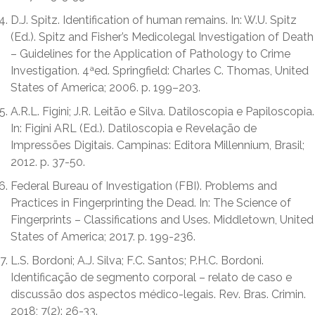
D.J. Spitz. Identification of human remains. In: W.U. Spitz
(Ed.). Spitz and Fisher’s Medicolegal Investigation of Death
– Guidelines for the Application of Pathology to Crime
Investigation. 4ªed. Springfield: Charles C. Thomas, United
States of America; 2006. p. 199–203.
A.R.L. Figini; J.R. Leitão e Silva. Datiloscopia e Papiloscopia.
In: Figini ARL (Ed.). Datiloscopia e Revelação de
Impressões Digitais. Campinas: Editora Millennium, Brasil;
2012. p. 37-50.
Federal Bureau of Investigation (FBI). Problems and
Practices in Fingerprinting the Dead. In: The Science of
Fingerprints – Classifications and Uses. Middletown, United
States of America; 2017. p. 199-236.
L.S. Bordoni; A.J. Silva; F.C. Santos; P.H.C. Bordoni.
Identificação de segmento corporal – relato de caso e
discussão dos aspectos médico-legais. Rev. Bras. Crimin.
2018; 7(2): 26-33.