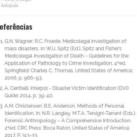
Autopsia
eferências
G.N. Wagner; R.C. Froede. Medicolegal investigation of
mass disasters. In: W.U. Spitz (Ed.). Spitz and Fisher’s
Medicolegal Investigation of Death – Guidelines for the
Application of Pathology to Crime Investigation. 4ªed.
Springfield: Charles C. Thomas, United States of America;
2006. p. 966–93.
A. Cerritelli. Interpol - Disaster Victim Identification (DVI)
Guide; 2014. p. 39-40.
A.M. Christensen; B.E. Anderson. Methods of Personal
Identification. In: N.R. Langley, M.T.A. Tersigni-Tarrant (Eds.).
Forensic Anthropology – A Comprehensive Introduction.
2ªed. CRC Press: Boca Raton, United States of America;
2017. P. 313-33.