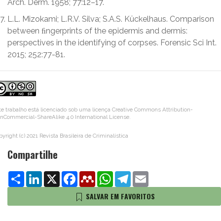
Arch. Derm. 1958; 77:12–17.
L.L. Mizokami; L.R.V. Silva; S.A.S. Kückelhaus. Comparison
between ﬁngerprints of the epidermis and dermis:
perspectives in the identifying of corpses. Forensic Sci Int.
2015; 252:77-81.
te trabalho está licenciado sob uma licença
Creative Commons Attribution-
nCommercial-ShareAlike 4.0 International License
.
yright (c) 2021 Revista Brasileira de Criminalística
Compartilhe
Share
LinkedIn
X
Facebook
Mendeley
WhatsApp
Telegram
Email
SALVAR EM FAVORITOS