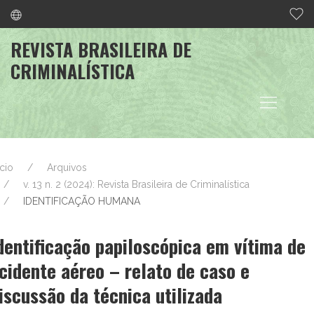
REVISTA BRASILEIRA DE
CRIMINALÍSTICA
ício
Arquivos
v. 13 n. 2 (2024): Revista Brasileira de Criminalística
IDENTIFICAÇÃO HUMANA
dentificação papiloscópica em vítima de
cidente aéreo – relato de caso e
iscussão da técnica utilizada