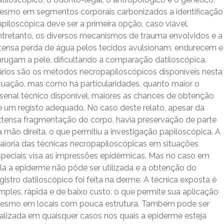
esmo em segmentos corporais carbonizados a identificação
piloscópica deve ser a primeira opção, caso viável.
ntretanto, os diversos mecanismos de trauma envolvidos e a
ntensa perda de água pelos tecidos avulsionam, endurecem e
nrugam a pele, dificultando a comparação datiloscópica.
ários são os métodos necropapiloscópicos disponíveis nesta
ituação, mas como há particularidades, quanto maior o
rsenal técnico disponível, maiores as chances de obtenção
e um registo adequado. No caso deste relato, apesar da
xtensa fragmentação do corpo, havia preservação de parte
 mão direita, o que permitiu a investigação papiloscópica. A
aioria das técnicas necropapiloscópicas em situações
speciais visa as impressões epidérmicas. Mas no caso em
ela a epiderme não pôde ser utilizada e a obtenção do
gistro datiloscópico foi feita na derme. A técnica exposta é
mples, rápida e de baixo custo, o que permite sua aplicação
esmo em locais com pouca estrutura. Também pode ser
ealizada em quaisquer casos nos quais a epiderme esteja