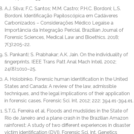
A.J. Silva; F.C. Santos; M.M. Castro; P.H.C. Bordoni; L.S.
Bordoni. Identificação Papiloscópica em Cadáveres
Carbonizados – Considerações Médico Legaise a
Importância da Integração Pericial. Brazilian Journal of
Forensic Sciences, Medical Law and Bioethics. 2018;
7(3):205-22.
S. Pankanti; S. Prabhakar; A.K. Jain. On the individuality of
ﬁngerprints. IEEE Trans Patt Anal Mach Intell. 2002;
24(8):1010–25.
A. Holobinko. Forensic human identification in the United
States and Canada: A review of the law, admissible
techniques, and the legal implications of their application
in forensic cases. Forensic Sci. Int. 2012; 222: 394.e1-394.e1.
S.T.G. Ferreira et al. Floods and mudslides in the State of
Rio de Janeiro and a plane crash in the Brazilian Amazon
rainforest: A study of two different experiences in disaster
victim identification (DVI). Forensic Sci. Int. Genetics