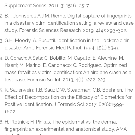
Supplement Series. 2011; 3: e516–e517.
B.T. Johnson; J.A.J.M. Rieme. Digital capture of fingerprints
in a disaster victim identification setting: a review and case
study. Forensic Sciences Research. 2019; 4(4): 293–302.
G.H. Moody; A. Busuttil. Identification in the Lockerbie air
disaster. Am J Forensic Med Pathol. 1994; 15(1):63‐9.
D. Corach; A.Sala; C. Bobillo; M. Caputo; E. Alechine; M.
Irisarri; M. Marino; E. Canonaco; C. Rodriguez. Optimized
mass fatalities victim identification: An airplane crash as a
test case. Forensic Sci Int. 2013; 4(1):e222-223.
K. Sauerwein; T.B. Saul; D.W. Steadman; C.B. Boehnen. The
Effect of Decomposition on the Efficacy of Biometrics for
Positive Identification. J Forensic Sci. 2017; 62(6):1599-
1602.
H. Plotnick; H. Pinkus. The epidermal vs. the dermal
fingerprint: an experimental and anatomical study, AMA