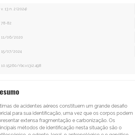
v. 13 n. 2 (2024)
78-82
11/06/2020
15/07/2024
10.15260/rbc.v13i2.498
esumo
ítimas de acidentes aéreos constituem um grande desafio
ericial para sua identificação, uma vez que os corpos podem
presentar extensa fragmentação e carbonização. Os
incipais métodos de identificação nesta situação são o
tiloscópico, o odonto-legal, o antropológico e o genético.