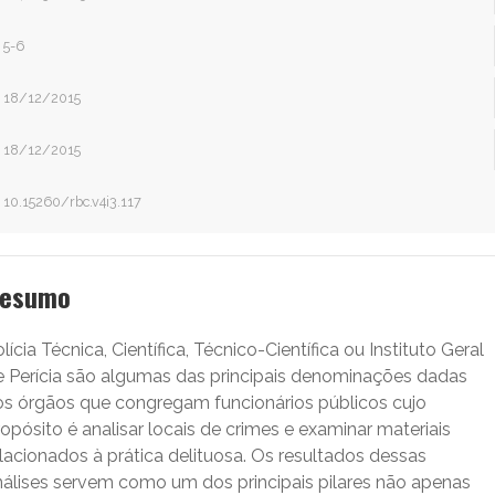
5-6
18/12/2015
18/12/2015
10.15260/rbc.v4i3.117
esumo
lícia Técnica, Científica, Técnico-Científica ou Instituto Geral
e Perícia são algumas das principais denominações dadas
os órgãos que congregam funcionários públicos cujo
opósito é analisar locais de crimes e examinar materiais
lacionados à prática delituosa. Os resultados dessas
nálises servem como um dos principais pilares não apenas