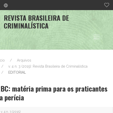
REVISTA BRASILEIRA DE
CRIMINALÍSTICA
ício
Arquivos
v. 4 n. 3 (2015): Revista Brasileira de Criminalística
EDITORIAL
BC: matéria prima para os praticantes
a perícia
v. 4 n. 3 (2015)