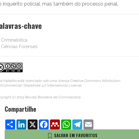
o inquérito policial, mas também do processo penal.
alavras-chave
Criminalística
Ciências Forenses
te trabalho está licenciado sob uma licença
Creative Commons Attribution-
nCommercial-ShareAlike 4.0 International License
.
yright (c) 2015 Revista Brasileira de Criminalística
Compartilhe
Share
LinkedIn
X
Facebook
Mendeley
WhatsApp
Telegram
Email
SALVAR EM FAVORITOS