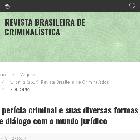
REVISTA BRASILEIRA DE
CRIMINALÍSTICA
ício
Arquivos
v. 3 n. 2 (2014): Revista Brasileira de Criminalística
EDITORIAL
 perícia criminal e suas diversas formas
e diálogo com o mundo jurídico
v. 3 n. 2 (2014)