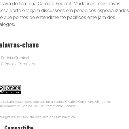
ratava do tema na Câmara Federal. Mudanças legislativas
esse porte ensejam discussões em periódicos especializados
té que pontos de entendimento pacíficos emerjam dos
álogos.
alavras-chave
Perícia Criminal
Ciências Forenses
te trabalho está licenciado sob uma licença
Creative Commons Attribution-
nCommercial-ShareAlike 4.0 International License
.
yright (c) 2014 Revista Brasileira de Criminalística
Compartilhe