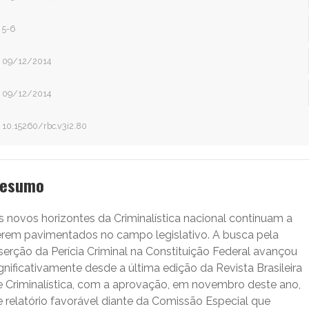
5-6
09/12/2014
09/12/2014
10.15260/rbc.v3i2.80
esumo
s novos horizontes da Criminalística nacional continuam a
erem pavimentados no campo legislativo. A busca pela
serção da Perícia Criminal na Constituição Federal avançou
gnificativamente desde a última edição da Revista Brasileira
e Criminalística, com a aprovação, em novembro deste ano,
e relatório favorável diante da Comissão Especial que