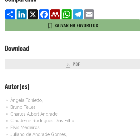
Share
LinkedIn
X
Facebook
Mendeley
WhatsApp
Telegram
Email
SALVAR EM FAVORITOS
Download
PDF
Autor(es)
Ângela Tonietto,
Bruno Telles,
Charles Albert Andrade,
Claudemir Rodrigues Dias Filho,
Elvis Medeiros,
Juliano de Andrade Gomes,