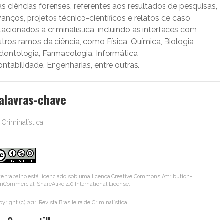
s ciências forenses, referentes aos resultados de pesquisas,
anços, projetos técnico-científicos e relatos de caso
lacionados à criminalística, incluindo as interfaces com
tros ramos da ciência, como Física, Química, Biologia,
dontologia, Farmacologia, Informática,
ntabilidade, Engenharias, entre outras.
alavras-chave
Criminalística
te trabalho está licenciado sob uma licença
Creative Commons Attribution-
nCommercial-ShareAlike 4.0 International License
.
yright (c) 2011 Revista Brasileira de Criminalística