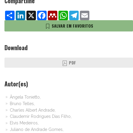
Compartilhe
Share
LinkedIn
X
Facebook
Mendeley
WhatsApp
Telegram
Email
SALVAR EM FAVORITOS
Download
PDF
Autor(es)
Ângela Tonietto,
Bruno Telles,
Charles Albert Andrade,
Claudemir Rodrigues Dias Filho,
Elvis Medeiros,
Juliano de Andrade Gomes,