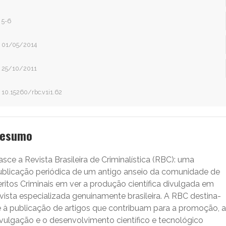
5-6
01/05/2014
25/10/2011
10.15260/rbc.v1i1.62
esumo
sce a Revista Brasileira de Criminalística (RBC): uma
ublicação periódica de um antigo anseio da comunidade de
ritos Criminais em ver a produção científica divulgada em
vista especializada genuinamente brasileira. A RBC destina-
e à publicação de artigos que contribuam para a promoção, a
ivulgação e o desenvolvimento científico e tecnológico