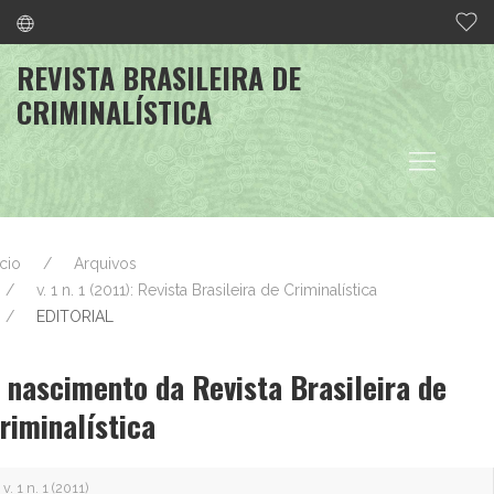
REVISTA BRASILEIRA DE
CRIMINALÍSTICA
ício
Arquivos
v. 1 n. 1 (2011): Revista Brasileira de Criminalística
EDITORIAL
 nascimento da Revista Brasileira de
riminalística
v. 1 n. 1 (2011)