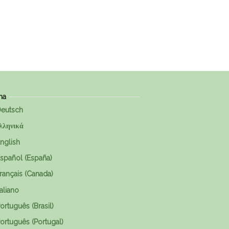
ma
eutsch
λληνικά
nglish
spañol (España)
rançais (Canada)
taliano
ortuguês (Brasil)
ortuguês (Portugal)