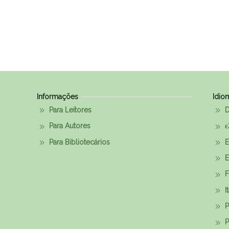
Informações
Idio
Para Leitores
D
Para Autores
ε
Para Bibliotecários
E
E
F
I
P
P