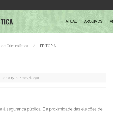
STICA
ATUAL
ARQUIVOS
A
ra de Criminalística
EDITORIAL
10.15260/rbc.v7i2.296
 à segurança pública. E a proximidade das eleições de