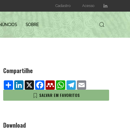
Cadastro
Acesso
NÚNCIOS
SOBRE
Compartilhe
Share
LinkedIn
X
Facebook
Mendeley
WhatsApp
Telegram
Email
SALVAR EM FAVORITOS
Download