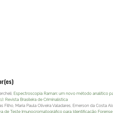
or(es)
ercheli,
Espectroscopia Raman: um novo método analítico pa
11): Revista Brasileira de Criminalística
 Filho, Maria Paula Oliveira Valadares, Emerson da Costa Alo
va de Teste Imunocromatográfico para Identificação Foren