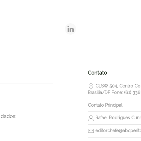
Contato
CLSW 504, Centro Come
Brasilia/DF Fone: (61) 336
Contato Principal
 dados:
Rafael Rodrigues Cun
editorchefe@abcperitos