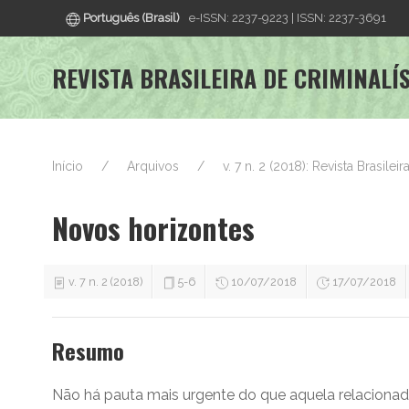
Português (Brasil)
e-ISSN: 2237-9223 | ISSN: 2237-3691
REVISTA BRASILEIRA DE CRIMINALÍ
Início
Arquivos
v. 7 n. 2 (2018): Revista Brasilei
Novos horizontes
v. 7 n. 2 (2018)
5-6
10/07/2018
17/07/2018
Resumo
Não há pauta mais urgente do que aquela relacionada