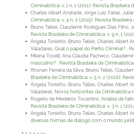
Criminalística: v. 1 n. 1 (2011): Revista Brasileira 
Charles Albert Andrade, Jorge Luiz Farias, Ju
Criminalística: v. 4 n. 2 (2015): Revista Brasileira
Bruno Telles, Claudemir Rodrigues Dias Filho, J
Revista Brasileira de Criminalística: v. 9 n. 1 (20
Ângela Tonietto, Bruno Telles, Charles Albert 
Valadares,
Qual o papel do Perito Criminal?
,
Re
Milena Toselli, Ana Cláudia Pacheco, Claudemir
masculino?
,
Revista Brasileira de Criminalística:
Rhonan Ferreira da Silva, Bruno Telles, Claude
Brasileira de Criminalística: v. 5 n. 2 (2016): Revi
Ângela Tonietto, Bruno Telles, Charles Albert 
Valadares,
Novos horizontes da Criminalística 
Rogerio de Medeiros Tocantins,
Análise de fal
Revista Brasileira de Criminalística: v. 3 n. 1 (20
Ângela Tonietto, Bruno Telles, Charles Albert 
diversas formas de diálogo com o mundo jurí
1
2
3
4
>
>>