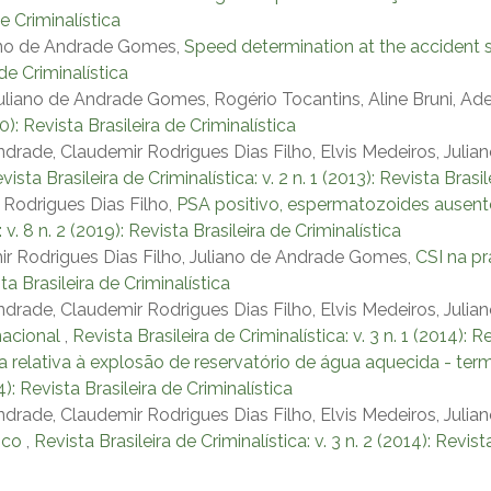
de Criminalística
liano de Andrade Gomes,
Speed determination at the accident s
 de Criminalística
uliano de Andrade Gomes, Rogério Tocantins, Aline Bruni, Adel
20): Revista Brasileira de Criminalística
Andrade, Claudemir Rodrigues Dias Filho, Elvis Medeiros, Juli
vista Brasileira de Criminalística: v. 2 n. 1 (2013): Revista Brasi
 Rodrigues Dias Filho,
PSA positivo, espermatozoides ausentes
 v. 8 n. 2 (2019): Revista Brasileira de Criminalística
mir Rodrigues Dias Filho, Juliano de Andrade Gomes,
CSI na prá
sta Brasileira de Criminalística
Andrade, Claudemir Rodrigues Dias Filho, Elvis Medeiros, Juli
nacional
,
Revista Brasileira de Criminalística: v. 3 n. 1 (2014): R
ha relativa à explosão de reservatório de água aquecida - t
14): Revista Brasileira de Criminalística
Andrade, Claudemir Rodrigues Dias Filho, Elvis Medeiros, Jul
dico
,
Revista Brasileira de Criminalística: v. 3 n. 2 (2014): Revist