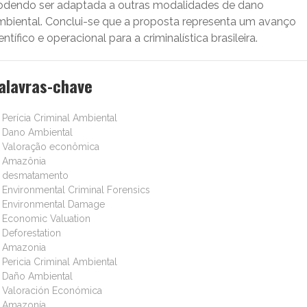
odendo ser adaptada a outras modalidades de dano
mbiental. Conclui-se que a proposta representa um avanço
entífico e operacional para a criminalística brasileira.
alavras-chave
Perícia Criminal Ambiental
Dano Ambiental
Valoração econômica
Amazônia
desmatamento
Environmental Criminal Forensics
Environmental Damage
Economic Valuation
Deforestation
Amazonia
Pericia Criminal Ambiental
Daño Ambiental
Valoración Económica
Amazonía