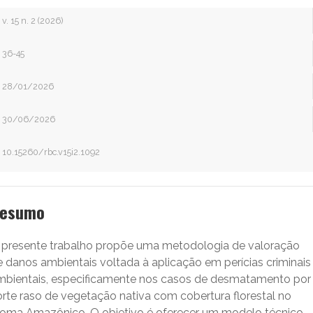
v. 15 n. 2 (2026)
36-45
28/01/2026
30/06/2026
10.15260/rbc.v15i2.1092
esumo
 presente trabalho propõe uma metodologia de valoração
e danos ambientais voltada à aplicação em perícias criminais
mbientais, especificamente nos casos de desmatamento por
orte raso de vegetação nativa com cobertura florestal no
ioma Amazônico. O objetivo é oferecer um modelo técnico-