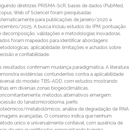
eguindo diretrizes PRISMA-ScR, bases de dados (PubMed,
copus, Web of Science) foram pesquisadas
istematicamente para publicações de janeiro/2020 a
ezembro/2025. A busca incluiu estudos do IPM, pontuação
e decomposição, validações e metodologias inovadoras.
ados foram mapeados para identificar abordagens
etodológicas, aplicabilidade, limitações e achados sobre
ecisão e confiabilidade.
s resultados confirmam mudança paradigmática. A literatura
emonstra evidências contundentes contra a aplicabilidade
niversal do modelo TBS-ADD, com estudos mostrando
alhas em diversas zonas biogeoclimáticas.
oncomitantemente, métodos alternativos emergem:
ucessão do tanatomicrobioma, perfis
roteômicos/metabolômicos, análise de degradação de RNA
 imagens avançadas. O consenso indica que nenhum
étodo único é universalmente confiável, com ausência de
xas de erro quantificadas representando barreira