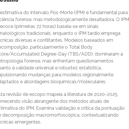
 estimativa do Intervalo Pós-Morte (IPM) é fundamental para
 ciência forense, mas metodologicamente desafiadora. O IPM
ecoce (primeiras 72 horas) baseia-se em sinais
anatológicos tradicionais, enquanto o IPM tardio emprega
écnicas diversas e conflitantes. Modelos baseados em
ecomposição, particularmente o Total Body
core/Accumulated Degree-Day (TBS/ADD), dominaram a
ntropologia forense, mas enfrentam questionamentos
anto à validade universal e robustez estatística,
mpulsionando mudanças para modelos regionalmente
daptados e abordagens bioquímicas/moleculares.
sta revisão de escopo mapeia a literatura de 2020-2025,
ornecendo visão abrangente dos métodos atuais de
stimativa do IPM. Examina validação e crítica da pontuação
e decomposição macromorfoscópica, contextualizando
écnicas emergentes.