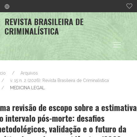
REVISTA BRASILEIRA DE
CRIMINALÍSTICA
ício
Arquivos
v. 15 n. 2 (2026): Revista Brasileira de Criminalística
MEDICINA LEGAL
ma revisão de escopo sobre a estimativa
o intervalo pós-morte: desafios
etodológicos, validação e o futuro da