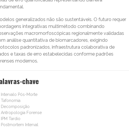
undamental.
odelos generalizados não são sustentáveis. O futuro requer
bordagens integrativas multimétodo combinando
bservações macromorfoscópicas regionalmente validadas
om análise quantitativa de biomarcadores, exigindo
rotocolos padronizados, infraestrutura colaborativa de
ados e taxas de erro estabelecidas conforme padrões
orenses modernos.
alavras-chave
Intervalo Pós-Morte
Tafonomia
Decomposição
Antropologia Forense
IPM Tardio
Postmortem Interval