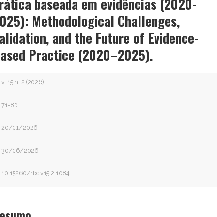
rática baseada em evidências (2020-
025): Methodological Challenges,
alidation, and the Future of Evidence-
ased Practice (2020–2025).
v. 15 n. 2 (2026)
71-80
20/01/2026
30/06/2026
10.15260/rbc.v15i2.1084
esumo