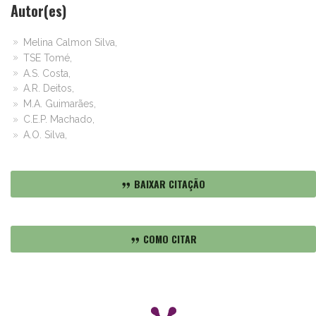
Autor(es)
Melina Calmon Silva,
TSE Tomé,
A.S. Costa,
A.R. Deitos,
M.A. Guimarães,
C.E.P. Machado,
A.O. Silva,
BAIXAR CITAÇÃO
COMO CITAR