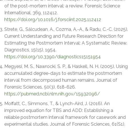
of the post-mortem interval: a review. Forensic Science
International, 369, 112412.
https://doi.org/10.1016/j.forsciint.2025.112412
Strete, G., Sălcudean, A., Cozma, A.-A., & Radu, C.-C. (2025).
Current Understanding and Future Research Direction for
Estimating the Postmortem Interval: A Systematic Review.
Diagnostics, 15(15), 1954.
https://doi.org/10.3390/diagnostics15151954
Megyesi, M. S., Nawrocki, S. P., & Haskell, N. H. (2005). Using
accumulated degree-days to estimate the postmortem
interval from decomposed human remains. Journal of
Forensic Sciences, 50(3), 618-626.
https://pubmed.ncbi.nlm.nih.gov/15932096/
Moffatt, C., Simmons, T., & Lynch-Aird, J. (2016). An
improved equation for TBS and ADD: Establishing a
reliable postmortem interval framework for casework and
experimental studies. Journal of Forensic Sciences, 61(S1),