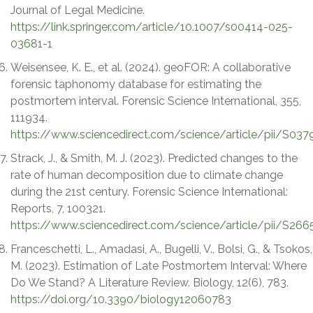
Journal of Legal Medicine.
https://link.springer.com/article/10.1007/s00414-025-
03681-1
Weisensee, K. E., et al. (2024). geoFOR: A collaborative
forensic taphonomy database for estimating the
postmortem interval. Forensic Science International, 355,
111934.
https://www.sciencedirect.com/science/article/pii/S0
Strack, J., & Smith, M. J. (2023). Predicted changes to the
rate of human decomposition due to climate change
during the 21st century. Forensic Science International:
Reports, 7, 100321.
https://www.sciencedirect.com/science/article/pii/S2
Franceschetti, L., Amadasi, A., Bugelli, V., Bolsi, G., & Tsokos,
M. (2023). Estimation of Late Postmortem Interval: Where
Do We Stand? A Literature Review. Biology, 12(6), 783.
https://doi.org/10.3390/biology12060783