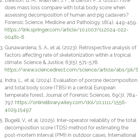
Dawson, B. M., Wallman, J. F., & Barton, P. S. (2022). How
does mass loss compare with total body score when
assessing decomposition of human and pig cadavers?
Forensic Science, Medicine and Pathology, 18(4), 449-459.
https://link.springer.com/article/10.1007/s12024-022-
00481-6
Gunawardena, S. A., et al. (2023). Retrospective analysis of
factors affecting rate of skeletonization within a tropical
climate. Science & Justice, 63(5), 571-578.
https://www.sciencedirect.com/science/article/abs/pi
Indra, L., et al. (2024). Evaluation of porcine decomposition
and total body score (TBS) in a central European
temperate forest. Journal of Forensic Sciences, 69(3), 784-
797.
https://onlinelibrary.wiley.com/doi/10.1111/1556-
4029.15497
Bugelli, V., et al. (2025). Inter-operator reliability of the total
decomposition score (TDS) method for estimating the
post-mortem interval (PMI) in outdoor cases. International