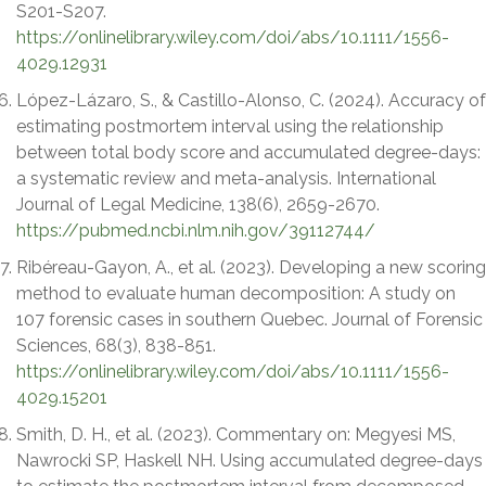
S201-S207.
https://onlinelibrary.wiley.com/doi/abs/10.1111/1556-
4029.12931
López-Lázaro, S., & Castillo-Alonso, C. (2024). Accuracy of
estimating postmortem interval using the relationship
between total body score and accumulated degree-days:
a systematic review and meta-analysis. International
Journal of Legal Medicine, 138(6), 2659-2670.
https://pubmed.ncbi.nlm.nih.gov/39112744/
Ribéreau-Gayon, A., et al. (2023). Developing a new scoring
method to evaluate human decomposition: A study on
107 forensic cases in southern Quebec. Journal of Forensic
Sciences, 68(3), 838-851.
https://onlinelibrary.wiley.com/doi/abs/10.1111/1556-
4029.15201
Smith, D. H., et al. (2023). Commentary on: Megyesi MS,
Nawrocki SP, Haskell NH. Using accumulated degree-days