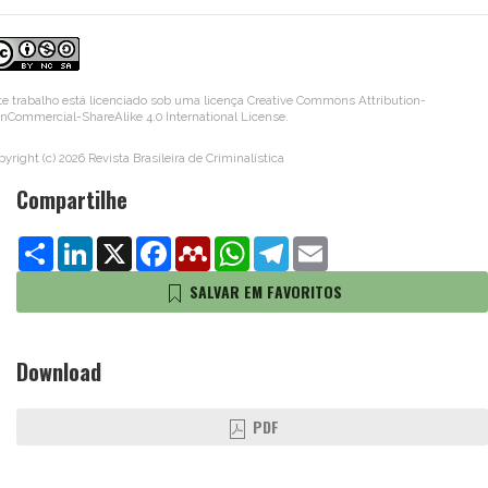
te trabalho está licenciado sob uma licença
Creative Commons Attribution-
nCommercial-ShareAlike 4.0 International License
.
pyright (c) 2026 Revista Brasileira de Criminalística
Compartilhe
Share
LinkedIn
X
Facebook
Mendeley
WhatsApp
Telegram
Email
SALVAR EM FAVORITOS
Download
PDF