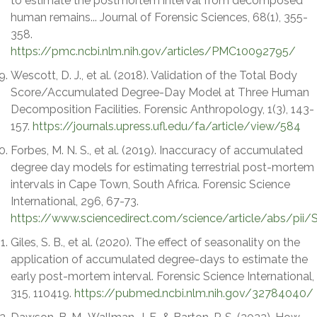
to estimate the postmortem interval from decomposed
human remains... Journal of Forensic Sciences, 68(1), 355-
358.
https://pmc.ncbi.nlm.nih.gov/articles/PMC10092795/
Wescott, D. J., et al. (2018). Validation of the Total Body
Score/Accumulated Degree-Day Model at Three Human
Decomposition Facilities. Forensic Anthropology, 1(3), 143-
157.
https://journals.upress.ufl.edu/fa/article/view/584
Forbes, M. N. S., et al. (2019). Inaccuracy of accumulated
degree day models for estimating terrestrial post-mortem
intervals in Cape Town, South Africa. Forensic Science
International, 296, 67-73.
https://www.sciencedirect.com/science/article/abs/pi
Giles, S. B., et al. (2020). The effect of seasonality on the
application of accumulated degree-days to estimate the
early post-mortem interval. Forensic Science International,
315, 110419.
https://pubmed.ncbi.nlm.nih.gov/32784040/