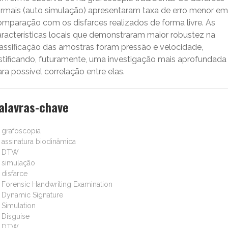
ormais (auto simulação) apresentaram taxa de erro menor em
omparação com os disfarces realizados de forma livre. As
aracterísticas locais que demonstraram maior robustez na
lassificação das amostras foram pressão e velocidade,
ustificando, futuramente, uma investigação mais aprofundada
ra possível correlação entre elas.
alavras-chave
grafoscopia
assinatura biodinâmica
DTW
simulação
disfarce
Forensic Handwriting Examination
Dynamic Signature
Simulation
Disguise
DTW