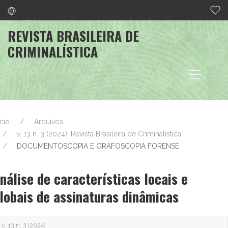
REVISTA BRASILEIRA DE
CRIMINALÍSTICA
ício
Arquivos
v. 13 n. 3 (2024): Revista Brasileira de Criminalística
DOCUMENTOSCOPIA E GRAFOSCOPIA FORENSE
nálise de características locais e
lobais de assinaturas dinâmicas
v. 13 n. 3 (2024)