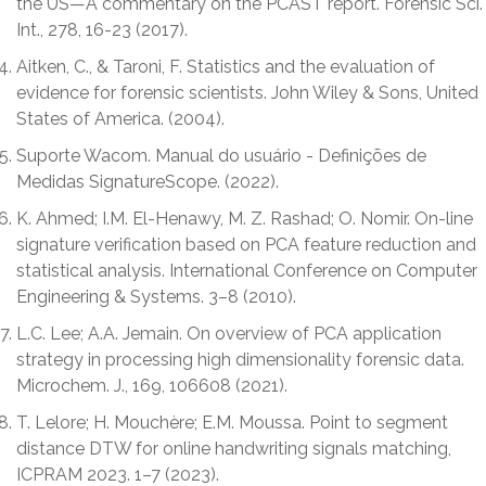
the US—A commentary on the PCAST report. Forensic Sci.
Int., 278, 16-23 (2017).
Aitken, C., & Taroni, F. Statistics and the evaluation of
evidence for forensic scientists. John Wiley & Sons, United
States of America. (2004).
Suporte Wacom. Manual do usuário - Definições de
Medidas SignatureScope. (2022).
K. Ahmed; I.M. El-Henawy, M. Z. Rashad; O. Nomir. On-line
signature verification based on PCA feature reduction and
statistical analysis. International Conference on Computer
Engineering & Systems. 3–8 (2010).
L.C. Lee; A.A. Jemain. On overview of PCA application
strategy in processing high dimensionality forensic data.
Microchem. J., 169, 106608 (2021).
T. Lelore; H. Mouchère; E.M. Moussa. Point to segment
distance DTW for online handwriting signals matching,
ICPRAM 2023. 1–7 (2023).