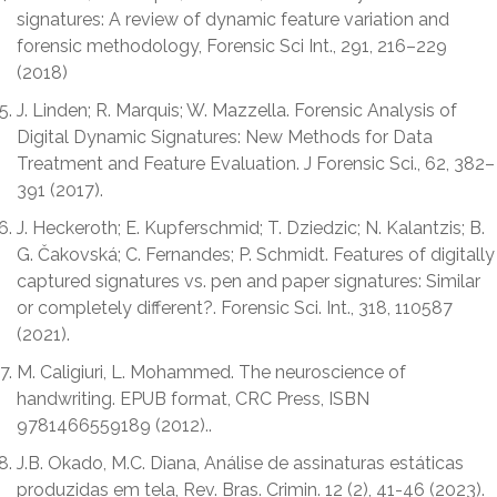
signatures: A review of dynamic feature variation and
forensic methodology, Forensic Sci Int., 291, 216–229
(2018)
J. Linden; R. Marquis; W. Mazzella. Forensic Analysis of
Digital Dynamic Signatures: New Methods for Data
Treatment and Feature Evaluation. J Forensic Sci., 62, 382–
391 (2017).
J. Heckeroth; E. Kupferschmid; T. Dziedzic; N. Kalantzis; B.
G. Čakovská; C. Fernandes; P. Schmidt. Features of digitally
captured signatures vs. pen and paper signatures: Similar
or completely different?. Forensic Sci. Int., 318, 110587
(2021).
M. Caligiuri, L. Mohammed. The neuroscience of
handwriting. EPUB format, CRC Press, ISBN
9781466559189 (2012)..
J.B. Okado, M.C. Diana, Análise de assinaturas estáticas
produzidas em tela, Rev. Bras. Crimin. 12 (2), 41-46 (2023).