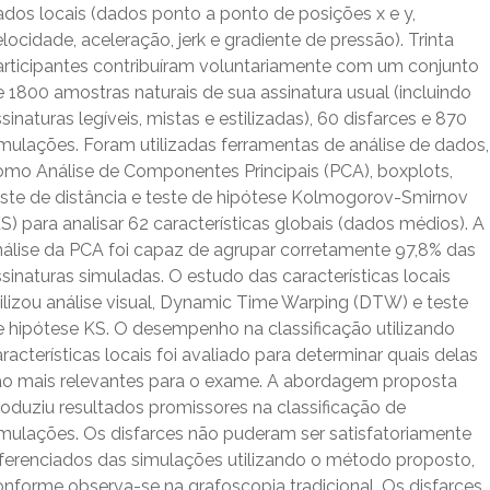
ados locais (dados ponto a ponto de posições x e y,
locidade, aceleração, jerk e gradiente de pressão). Trinta
articipantes contribuíram voluntariamente com um conjunto
 1800 amostras naturais de sua assinatura usual (incluindo
sinaturas legíveis, mistas e estilizadas), 60 disfarces e 870
imulações. Foram utilizadas ferramentas de análise de dados,
omo Análise de Componentes Principais (PCA), boxplots,
este de distância e teste de hipótese Kolmogorov-Smirnov
S) para analisar 62 características globais (dados médios). A
nálise da PCA foi capaz de agrupar corretamente 97,8% das
sinaturas simuladas. O estudo das características locais
tilizou análise visual, Dynamic Time Warping (DTW) e teste
e hipótese KS. O desempenho na classificação utilizando
racterísticas locais foi avaliado para determinar quais delas
ão mais relevantes para o exame. A abordagem proposta
roduziu resultados promissores na classificação de
imulações. Os disfarces não puderam ser satisfatoriamente
iferenciados das simulações utilizando o método proposto,
onforme observa-se na grafoscopia tradicional. Os disfarces