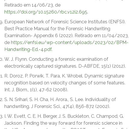
Retirado em 14/06/23, de
https://doi.org/10.15260/rbc.v12i2.695
.
European Network of Forensic Science Institutes (ENFSI).
Best Practice Manual for the Forensic Handwriting
Examination- Appendix 6 (2022). Retirado em 11/04/2023,
de
https://enfsi.eu/wp-content/uploads/2023/02/BPM-
Handwriting-Ed.-4.pdf
.
W. J. Flynn. Conducting a forensic examination of
electronically captured signatures. D-ABFDE, 15(1) (2012).
R. Doroz, P. Porwik, T. Para, K. Wrobel. Dynamic signature
recognition based on velocity changes of some features.
Int. J. Biom., 1(1), 47-62 (2008).
S. N. Srihari, S. H. Cha, H. Arora., S. Lee. Individuality of
handwriting. J Forensic Sci., 47(4), 856-872 (2002).
I. W. Evett, C. E. H. Berger, J. S. Buckleton, C. Champod, G.
Jackson. Finding the way forward for forensic science in