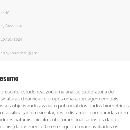
42-51
13/02/2024
10/10/2024
10.15260/rbc.v13i3.814
esumo
 presente estudo realizou uma análise exploratória de
ssinaturas dinâmicas e propôs uma abordagem em dois
assos objetivando avaliar o potencial dos dados biométricos
a classificação em simulações e disfarces, comparadas com
adrões naturais. Inicialmente foram analisados os dados
lobais (dados médios) e em seguida foram avaliados os