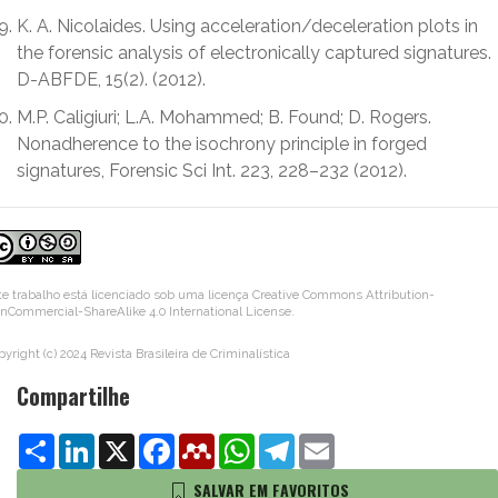
K. A. Nicolaides. Using acceleration/deceleration plots in
the forensic analysis of electronically captured signatures.
D-ABFDE, 15(2). (2012).
M.P. Caligiuri; L.A. Mohammed; B. Found; D. Rogers.
Nonadherence to the isochrony principle in forged
signatures, Forensic Sci Int. 223, 228–232 (2012).
te trabalho está licenciado sob uma licença
Creative Commons Attribution-
nCommercial-ShareAlike 4.0 International License
.
pyright (c) 2024 Revista Brasileira de Criminalística
Compartilhe
Share
LinkedIn
X
Facebook
Mendeley
WhatsApp
Telegram
Email
SALVAR EM FAVORITOS