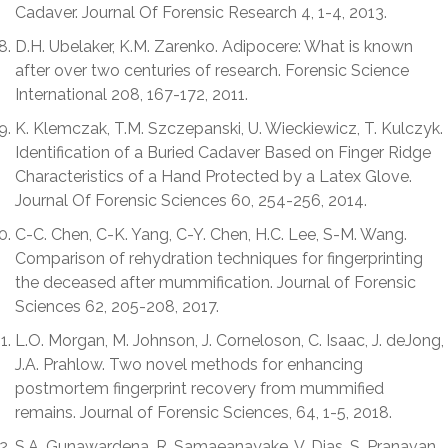
Cadaver. Journal Of Forensic Research 4, 1-4, 2013.
D.H. Ubelaker, K.M. Zarenko. Adipocere: What is known
after over two centuries of research. Forensic Science
International 208, 167-172, 2011.
K. Klemczak, T.M. Szczepanski, U. Wieckiewicz, T. Kulczyk.
Identification of a Buried Cadaver Based on Finger Ridge
Characteristics of a Hand Protected by a Latex Glove.
Journal Of Forensic Sciences 60, 254-256, 2014.
C-C. Chen, C-K. Yang, C-Y. Chen, H.C. Lee, S-M. Wang.
Comparison of rehydration techniques for fingerprinting
the deceased after mummification. Journal of Forensic
Sciences 62, 205-208, 2017.
L.O. Morgan, M. Johnson, J. Corneloson, C. Isaac, J. deJong,
J.A. Prahlow. Two novel methods for enhancing
postmortem fingerprint recovery from mummified
remains. Journal of Forensic Sciences, 64, 1-5, 2018.
S.A. Gunawardena, R. Samaeanayake, V. Dias, S. Pranavan,