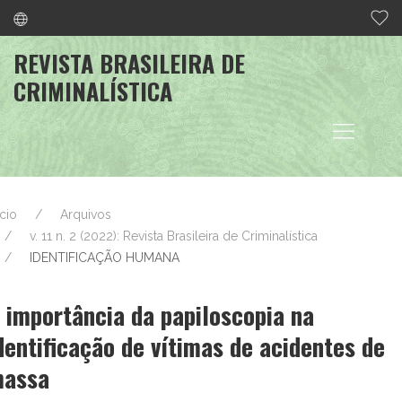
REVISTA BRASILEIRA DE
CRIMINALÍSTICA
ício
Arquivos
v. 11 n. 2 (2022): Revista Brasileira de Criminalística
IDENTIFICAÇÃO HUMANA
 importância da papiloscopia na
dentificação de vítimas de acidentes de
assa