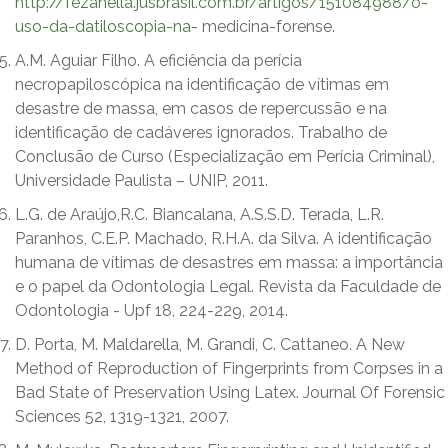
http://fezanella.jusbrasil.com.br/artigos/151084988/o-
uso-da-datiloscopia-na-
medicina-forense.
A.M. Aguiar Filho. A eficiência da perícia
necropapiloscópica na identificação de vítimas em
desastre de massa, em casos de repercussão e na
identificação de cadáveres ignorados. Trabalho de
Conclusão de Curso (Especialização em Perícia Criminal),
Universidade Paulista – UNIP, 2011.
L.G. de Araújo,R.C. Biancalana, A.S.S.D. Terada, L.R.
Paranhos, C.E.P. Machado, R.H.A. da Silva. A identificação
humana de vítimas de desastres em massa: a importância
e o papel da Odontologia Legal. Revista da Faculdade de
Odontologia - Upf 18, 224-229, 2014.
D. Porta, M. Maldarella, M. Grandi, C. Cattaneo. A New
Method of Reproduction of Fingerprints from Corpses in a
Bad State of Preservation Using Latex. Journal Of Forensic
Sciences 52, 1319-1321, 2007.