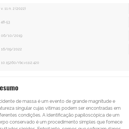
v. 11 n. 2 (2022)
48-53
06/10/2019
16/09/2022
10.15260/rbc.v11i2.420
esumo
cidente de massa é um evento de grande magnitude e
atureza singular cujas vítimas podem ser encontradas em
iferentes condições. A identificação papiloscópica de um
orpo conservado é um procedimento simples que fornece
esultados rápidos. Entretanto, corpos que sofreram danos