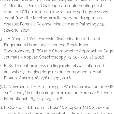
A. Mendis, J. Perera. Challenges in implementing best
practice DVI guidelines in low resource settings: lessons
learnt from the Meethotamulla gargabe dump mass
disaster. Forensic Science, Medicine and Pathology, 15,
125-130, 2019.
J-H. Yang, J.J. Yoh. Forensic Discrimination of Latent
Fingerprints Using Laser-Induced Breakdown
Spectroscopy (LIBS) and Chemometric Approaches. Sage
Journals – Applied Spectroscopy 72, 1047-1056, 2018.
B. Su. Recent progress on fingerprint visualization and
analysis by imaging ridge residue components. Anal
Bioanal Chem 408, 2781-2791, 2016.
C. Newmann, D.E. Armstrong, T. Wu. Determination of AFIS
“sufficiency” in friction ridge examination. Forensic Science
International 263, 114-125, 2016.
L. Cipolloni, B. Baldari, L. Besi, M. Scopetti, M.D. Sanzo, S.
Ursu, V. Fineschi. Management of victims occurred in mass