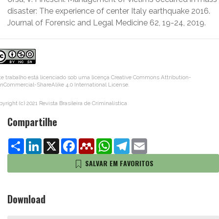
disaster: The experience of center Italy earthquake 2016.
Journal of Forensic and Legal Medicine 62, 19-24, 2019.
te trabalho está licenciado sob uma licença
Creative Commons Attribution-
nCommercial-ShareAlike 4.0 International License
.
yright (c) 2021 Revista Brasileira de Criminalística
Compartilhe
Share
LinkedIn
X
Facebook
Mendeley
WhatsApp
Telegram
Email
SALVAR EM FAVORITOS
Download