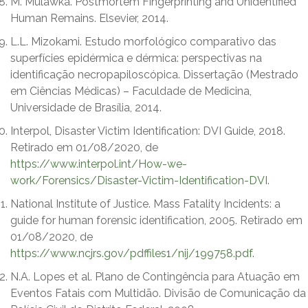
M. Mulawka. Postmortem Fingerprinting and Unidentified
Human Remains. Elsevier, 2014.
L.L. Mizokami. Estudo morfológico comparativo das
superfícies epidérmica e dérmica: perspectivas na
identificação necropapiloscópica. Dissertação (Mestrado
em Ciências Médicas) – Faculdade de Medicina,
Universidade de Brasília, 2014.
Interpol, Disaster Victim Identification: DVI Guide, 2018.
Retirado em 01/08/2020, de
https://www.interpol.int/How-we-
work/Forensics/Disaster-Victim-Identification-DVI
.
National Institute of Justice. Mass Fatality Incidents: a
guide for human forensic identification, 2005. Retirado em
01/08/2020, de
https://www.ncjrs.gov/pdffiles1/nij/199758.pdf
.
N.A. Lopes et al. Plano de Contingência para Atuação em
Eventos Fatais com Multidão. Divisão de Comunicação da