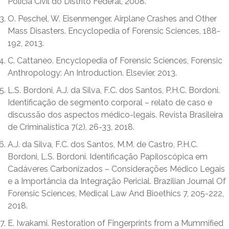
Polícia Civil do Distrito Federal, 2008.
O. Peschel, W. Eisenmenger. Airplane Crashes and Other
Mass Disasters. Encyclopedia of Forensic Sciences, 188-
192, 2013.
C. Cattaneo. Encyclopedia of Forensic Sciences, Forensic
Anthropology: An Introduction. Elsevier, 2013.
L.S. Bordoni, A.J. da Silva, F.C. dos Santos, P.H.C. Bordoni.
Identificação de segmento corporal – relato de caso e
discussão dos aspectos médico-legais. Revista Brasileira
de Criminalística 7(2), 26-33, 2018.
A.J. da Silva, F.C. dos Santos, M.M. de Castro, P.H.C.
Bordoni, L.S. Bordoni. Identificação Papiloscópica em
Cadáveres Carbonizados – Considerações Médico Legais
e a Importância da Integração Pericial. Brazilian Journal Of
Forensic Sciences, Medical Law And Bioethics 7, 205-222,
2018.
E. Iwakami. Restoration of Fingerprints from a Mummified