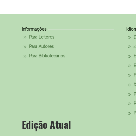
Informações
Idio
Para Leitores
D
Para Autores
ε
Para Bibliotecários
E
E
F
I
P
P
Р
Edição Atual