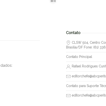
Contato
CLSW 504, Centro Come
Brasilia/DF Fone: (61) 336
Contato Principal
 dados:
Rafael Rodrigues Cun
editorchefe@abcperitos
Contato para Suporte Téc
editorchefe@abcperitos