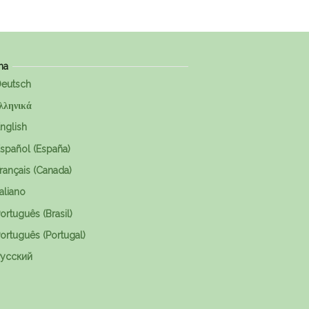
ma
eutsch
λληνικά
nglish
spañol (España)
rançais (Canada)
taliano
ortuguês (Brasil)
ortuguês (Portugal)
усский