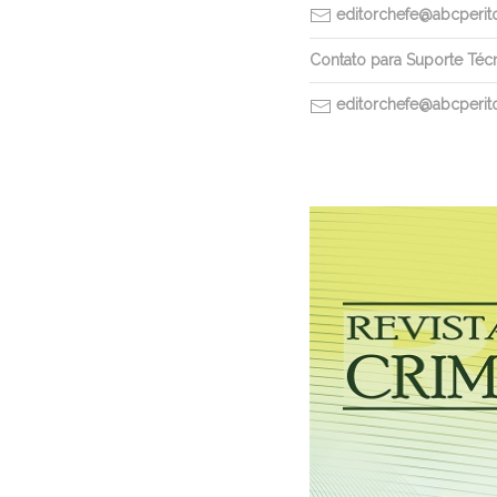
editorchefe@abcperitos
Contato para Suporte Téc
editorchefe@abcperitos