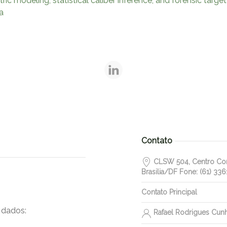
modeling, statistical caliber inference, and forensic target 
ca
Contato
CLSW 504, Centro Come
Brasilia/DF Fone: (61) 336
Contato Principal
 dados:
Rafael Rodrigues Cun