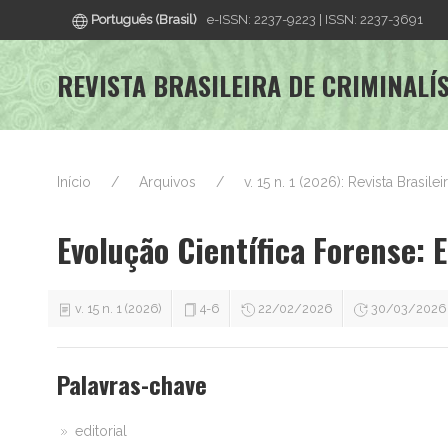
Português (Brasil)
e-ISSN: 2237-9223 | ISSN: 2237-3691
REVISTA BRASILEIRA DE CRIMINALÍ
Início
Arquivos
v. 15 n. 1 (2026): Revista Brasile
Evolução Científica Forense: E
v. 15 n. 1 (2026)
4-6
22/02/2026
30/03/2026
Palavras-chave
editorial