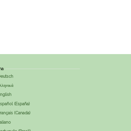
ma
eutsch
λληνικά
nglish
spañol (España)
rançais (Canada)
taliano