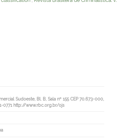
classification
,
Revista Brasileira de Criminalística: v.
rcial Sudoeste, Bl. B, Sala nº 155 CEP 70.673-000,
1-0771 http://www.rbc.org.br/ojs
ha