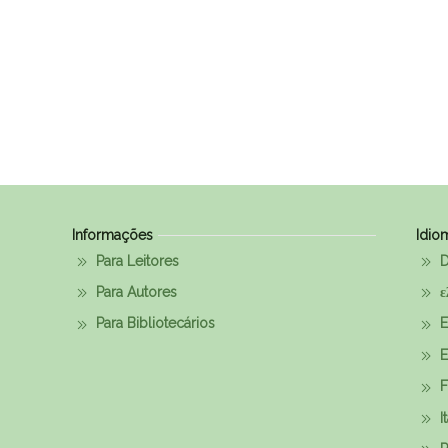
Informações
Idio
Para Leitores
D
Para Autores
ε
Para Bibliotecários
E
E
F
I