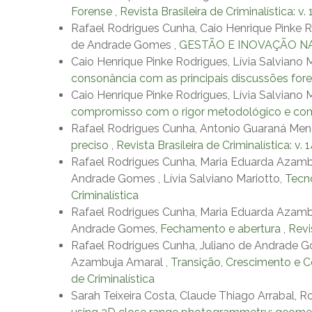
Forense
,
Revista Brasileira de Criminalística: v. 
Rafael Rodrigues Cunha, Caio Henrique Pinke R
de Andrade Gomes ,
GESTÃO E INOVAÇÃO NA
Caio Henrique Pinke Rodrigues, Lívia Salviano 
consonância com as principais discussões for
Caio Henrique Pinke Rodrigues, Lívia Salviano
compromisso com o rigor metodológico e com 
Rafael Rodrigues Cunha, Antonio Guaraná Men
preciso
,
Revista Brasileira de Criminalística: v. 
Rafael Rodrigues Cunha, Maria Eduarda Azambuj
Andrade Gomes , Lívia Salviano Mariotto,
Tecno
Criminalística
Rafael Rodrigues Cunha, Maria Eduarda Azambuj
Andrade Gomes,
Fechamento e abertura
,
Revis
Rafael Rodrigues Cunha, Juliano de Andrade Go
Azambuja Amaral ,
Transição, Crescimento e 
de Criminalística
Sarah Teixeira Costa, Claude Thiago Arrabal, 