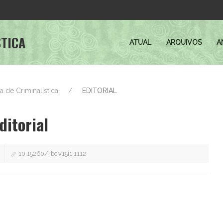
STICA
ATUAL
ARQUIVOS
A
ira de Criminalística
EDITORIAL
ditorial
10.15260/rbc.v15i1.1112