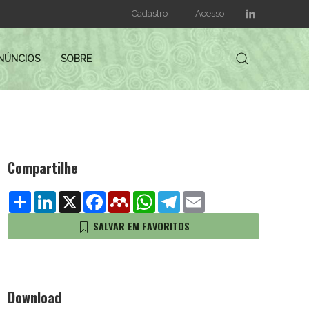
Cadastro
Acesso
NÚNCIOS
SOBRE
Compartilhe
Share
LinkedIn
X
Facebook
Mendeley
WhatsApp
Telegram
Email
SALVAR EM FAVORITOS
Download