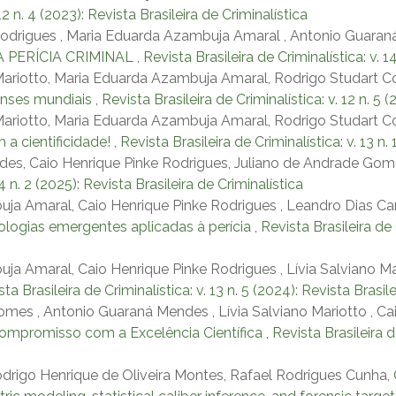
12 n. 4 (2023): Revista Brasileira de Criminalística
odrigues , Maria Eduarda Azambuja Amaral , Antonio Guaraná 
 PERÍCIA CRIMINAL
,
Revista Brasileira de Criminalística: v. 1
Mariotto, Maria Eduarda Azambuja Amaral, Rodrigo Studart Co
enses mundiais
,
Revista Brasileira de Criminalística: v. 12 n. 5 
 Mariotto, Maria Eduarda Azambuja Amaral, Rodrigo Studart 
a cientificidade!
,
Revista Brasileira de Criminalística: v. 13 n.
des, Caio Henrique Pinke Rodrigues, Juliano de Andrade Go
14 n. 2 (2025): Revista Brasileira de Criminalística
a Amaral, Caio Henrique Pinke Rodrigues , Leandro Dias Car
logias emergentes aplicadas à perícia
,
Revista Brasileira de 
a Amaral, Caio Henrique Pinke Rodrigues , Lívia Salviano Ma
ta Brasileira de Criminalística: v. 13 n. 5 (2024): Revista Brasil
mes , Antonio Guaraná Mendes , Lívia Salviano Mariotto , Ca
Compromisso com a Excelência Científica
,
Revista Brasileira de
Rodrigo Henrique de Oliveira Montes, Rafael Rodrigues Cunha,