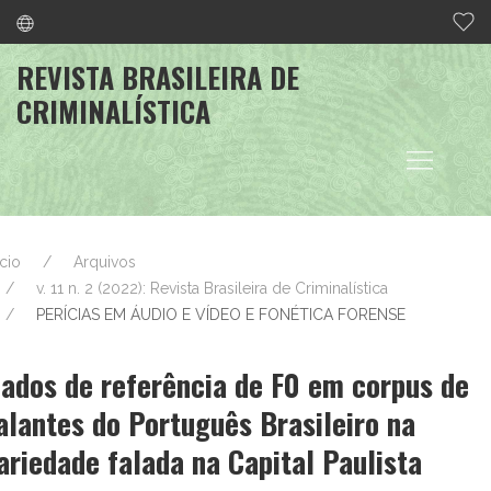
REVISTA BRASILEIRA DE
CRIMINALÍSTICA
ício
Arquivos
v. 11 n. 2 (2022): Revista Brasileira de Criminalística
PERÍCIAS EM ÁUDIO E VÍDEO E FONÉTICA FORENSE
ados de referência de F0 em corpus de
alantes do Português Brasileiro na
ariedade falada na Capital Paulista