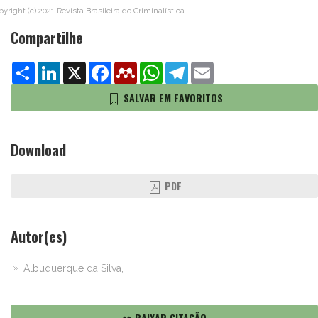
yright (c) 2021 Revista Brasileira de Criminalística
Compartilhe
Share
LinkedIn
X
Facebook
Mendeley
WhatsApp
Telegram
Email
SALVAR EM FAVORITOS
Download
PDF
Autor(es)
Albuquerque da Silva,
BAIXAR CITAÇÃO