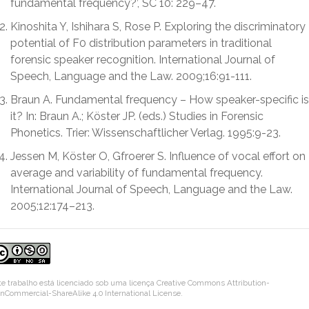
fundamental frequency?’, SC 10: 229–47.
Kinoshita Y, Ishihara S, Rose P. Exploring the discriminatory
potential of F0 distribution parameters in traditional
forensic speaker recognition. International Journal of
Speech, Language and the Law. 2009;16:91-111.
Braun A. Fundamental frequency – How speaker-specific is
it? In: Braun A.; Köster JP. (eds.) Studies in Forensic
Phonetics. Trier: Wissenschaftlicher Verlag. 1995:9-23.
Jessen M, Köster O, Gfroerer S. Influence of vocal effort on
average and variability of fundamental frequency.
International Journal of Speech, Language and the Law.
2005;12:174–213.
te trabalho está licenciado sob uma licença
Creative Commons Attribution-
nCommercial-ShareAlike 4.0 International License
.