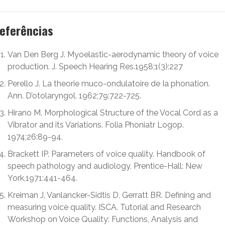
eferências
Van Den Berg J. Myoelastic-aerodynamic theory of voice
production. J. Speech Hearing Res.1958;1(3):227
Perello J. La theorie muco-ondulatoire de Ia phonation.
Ann. D’otolaryngol. 1962;79:722-725.
Hirano M. Morphological Structure of the Vocal Cord as a
Vibrator and its Variations. Folia Phoniatr Logop.
1974;26:89-94.
Brackett IP. Parameters of voice quality. Handbook of
speech pathology and audiology. Prentice-Hall: New
York,1971:441-464.
Kreiman J, Vanlancker-Sidtis D, Gerratt BR. Defining and
measuring voice quality. ISCA. Tutorial and Research
Workshop on Voice Quality: Functions, Analysis and