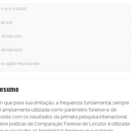
v. 11 n. 2 (2022)
92-105
16/09/2021
16/09/2022
10.15260/rbc.v11i2.612
esumo
m que pese sua limitação, a frequência fundamental sempre
oi amplamente utilizada como parâmetro forense e, de
cordo com os resultados da primeira pesquisa internacional
obre práticas de Comparação Forense de Locutor, é utilizada
or quase todos os foneticistas forenses que realizam