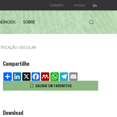
Cadastro
Acesso
NÚNCIOS
SOBRE
NTIFICAÇÃO VEICULAR
Compartilhe
Share
LinkedIn
X
Facebook
Mendeley
WhatsApp
Telegram
Email
SALVAR EM FAVORITOS
Download