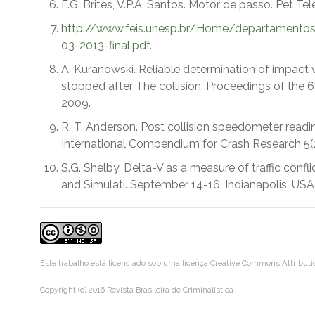
F.G. Brites, V.P.A. Santos. Motor de passo. Pet T
http://www.feis.unesp.br/Home/departamentos/
03-2013-final.pdf
.
A. Kuranowski. Reliable determination of impact 
stopped after The collision, Proceedings of the
2009.
R. T. Anderson. Post collision speedometer readi
International Compendium for Crash Research 5(2
S.G. Shelby. Delta-V as a measure of traffic confl
and Simulati. September 14-16, Indianapolis, USA,
Este trabalho está licenciado sob uma licença
Creative Commons Attributi
Copyright (c) 2016 Revista Brasileira de Criminalística