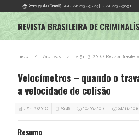
Português (Brasil)
e-ISSN: 2237-9223 | ISSN: 2237-3691
REVISTA BRASILEIRA DE CRIMINALÍ
Início
Arquivos
v. 5 n. 3 (2016): Revista Brasilei
Velocímetros – quando o trav
a velocidade de colisão
v. 5 n. 3 (2016)
39-48
30/03/2016
04/11/201
Resumo