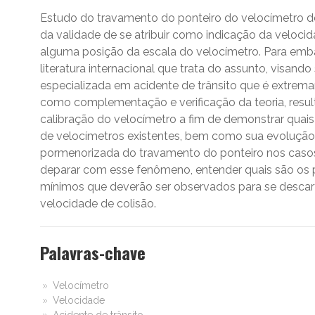
Estudo do travamento do ponteiro do velocímetro de 
da validade de se atribuir como indicação da veloci
alguma posição da escala do velocímetro. Para embas
literatura internacional que trata do assunto, visando s
especializada em acidente de trânsito que é extr
como complementação e verificação da teoria, result
calibração do velocímetro a fim de demonstrar quais
de velocímetros existentes, bem como sua evolução
pormenorizada do travamento do ponteiro nos casos 
deparar com esse fenômeno, entender quais são os pr
mínimos que deverão ser observados para se descart
velocidade de colisão.
Palavras-chave
Velocímetro
Velocidade