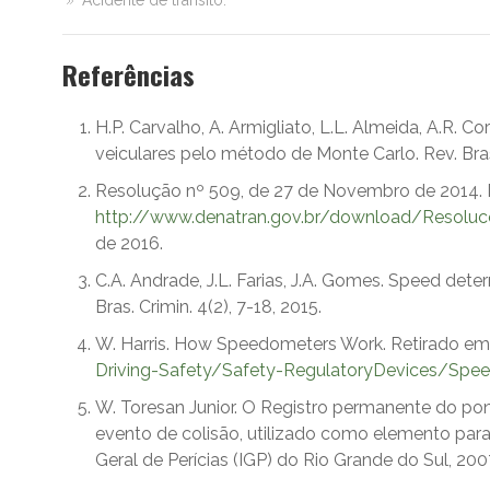
Acidente de trânsito.
Referências
H.P. Carvalho, A. Armigliato, L.L. Almeida, A.R. Cor
veiculares pelo método de Monte Carlo. Rev. Bras.
Resolução nº 509, de 27 de Novembro de 2014. Di
http://www.denatran.gov.br/download/Resolu
de 2016.
C.A. Andrade, J.L. Farias, J.A. Gomes. Speed deter
Bras. Crimin. 4(2), 7-18, 2015.
W. Harris. How Speedometers Work. Retirado e
Driving-Safety/Safety-RegulatoryDevices/Spe
W. Toresan Junior. O Registro permanente do po
evento de colisão, utilizado como elemento para p
Geral de Perícias (IGP) do Rio Grande do Sul, 200