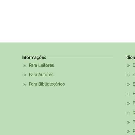
Informações
Idio
Para Leitores
D
Para Autores
ε
Para Bibliotecários
E
E
F
I
P
P