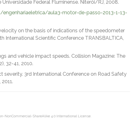
ele Universidade Federal Fluminense. Niterói/RJ, 2008.
engenhariaeletrica/aula3-motor-de-passo-2013-1-13-
velocity on the basis of indications of the speedometer
 6th International Scientific Conference TRANSBALTICA,
ngs and vehicle impact speeds. Collision Magazine: The
), 32-41, 2010.
ict severity. 3rd International Conference on Road Safety
 2011.
on-NonCommercial-ShareAlike 4.0 International License
.