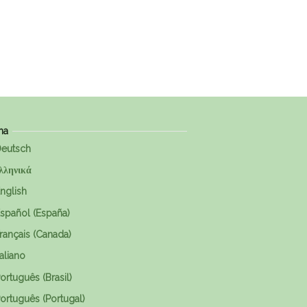
ma
eutsch
λληνικά
nglish
spañol (España)
rançais (Canada)
taliano
ortuguês (Brasil)
ortuguês (Portugal)