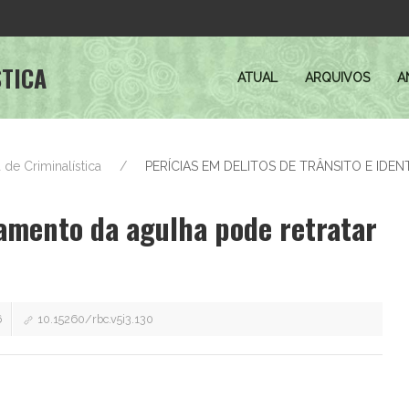
STICA
ATUAL
ARQUIVOS
A
ra de Criminalística
PERÍCIAS EM DELITOS DE TRÂNSITO E IDE
amento da agulha pode retratar
6
10.15260/rbc.v5i3.130