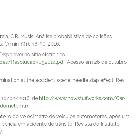
reia, C.R. Musis. Análise probabilística de colisões
 Crimin. 5(1), 46-50, 2016.
sponível no sítio eletrônico
coes/Resolucao5092014.pdf
. Acesso em 26 de outubro
mination at the accident scene: needle slap effect. Rev.
m 10/02/2016, de
http://www.howstuffworks.com/Car-
edometer.htm
.
nteiro do velocímetro de veículos automotores, após um
erícia em acidente de trânsito. Revista do Instituto
7.