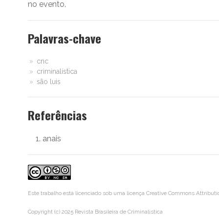
no evento.
Palavras-chave
cnc
criminalística
são luis
Referências
anais
Este trabalho está licenciado sob uma licença
Creative Commons Attributi
Copyright (c) 2025 Revista Brasileira de Criminalística