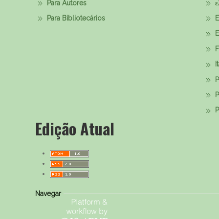
Para Autores
ε
Para Bibliotecários
E
E
F
I
P
P
Р
Edição Atual
Navegar