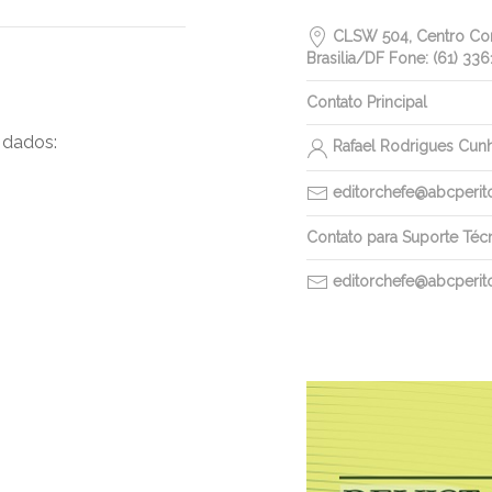
CLSW 504, Centro Come
Brasilia/DF Fone: (61) 336
Contato Principal
 dados:
Rafael Rodrigues Cun
editorchefe@abcperitos
Contato para Suporte Téc
editorchefe@abcperitos