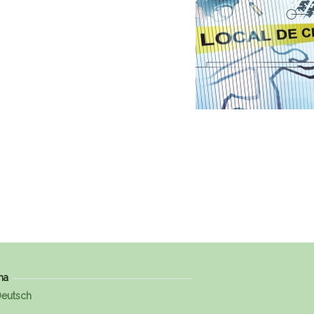
ma
eutsch