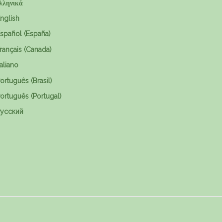
λληνικά
nglish
spañol (España)
rançais (Canada)
taliano
ortuguês (Brasil)
ortuguês (Portugal)
усский