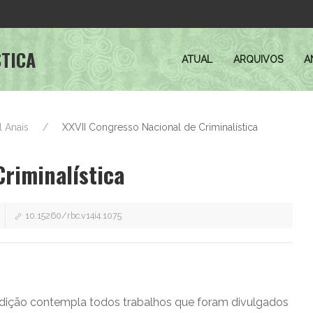
STICA
ATUAL
ARQUIVOS
A
l Anais
XXVII Congresso Nacional de Criminalística
Criminalística
10.15260/rbc.v14i4.1075
edição contempla todos trabalhos que foram divulgados