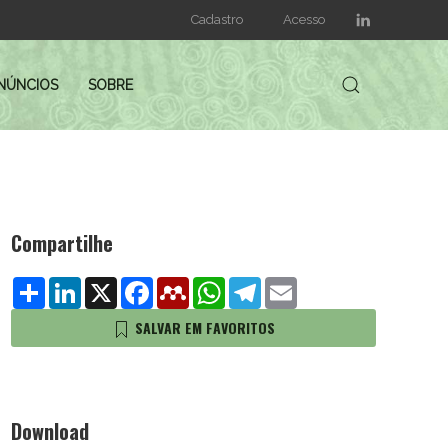
Cadastro
Acesso
NÚNCIOS
SOBRE
Compartilhe
Share
LinkedIn
X
Facebook
Mendeley
WhatsApp
Telegram
Email
SALVAR EM FAVORITOS
Download