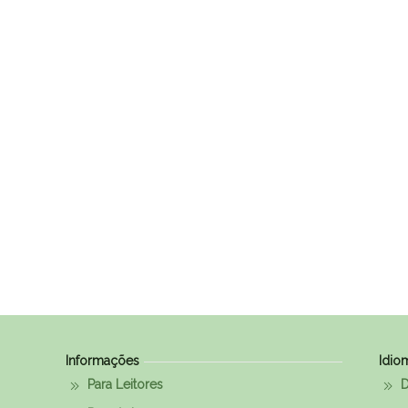
Informações
Idio
Para Leitores
D