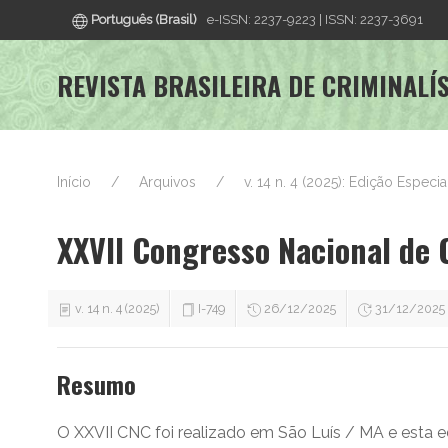
Português (Brasil)
e-ISSN: 2237-9223 | ISSN: 2237-3691
REVISTA BRASILEIRA DE CRIMINALÍ
Início
Arquivos
v. 14 n. 4 (2025): Edição Especia
XXVII Congresso Nacional de 
v. 14 n. 4 (2025)
I-749
26/12/2025
31/12/2025
Resumo
O XXVII CNC foi realizado em São Luís / MA e esta 