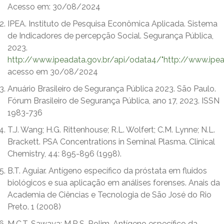
Acesso em: 30/08/2024
IPEA. Instituto de Pesquisa Econômica Aplicada. Sistema
de Indicadores de percepção Social. Segurança Pública,
2023.
http://www.ipeadata.gov.br/api/odata4/"http://www.ipe
acesso em 30/08/2024
Anuário Brasileiro de Segurança Pública 2023. São Paulo.
Fórum Brasileiro de Segurança Pública, ano 17, 2023. ISSN
1983-736
T.J. Wang; H.G. Rittenhouse; R.L. Wolfert; C.M. Lynne; N.L.
Brackett. PSA Concentrations in Seminal Plasma. Clinical
Chemistry, 44: 895-896 (1998).
B.T. Aguiar. Antígeno específico da próstata em fluidos
biológicos e sua aplicação em análises forenses. Anais da
Academia de Ciências e Tecnologia de São José do Rio
Preto. 1 (2008)
M.C.T. Sawaya; M.R.S. Rolim. Antígeno específico da