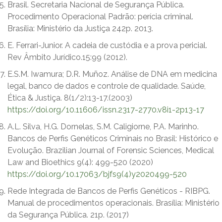
Brasil. Secretaria Nacional de Segurança Pública.
Procedimento Operacional Padrão: perícia criminal.
Brasília: Ministério da Justiça 242p. 2013.
E. Ferrari-Junior. A cadeia de custódia e a prova pericial.
Rev Âmbito Jurídico.15:99 (2012).
E.S.M. Iwamura; D.R. Muñoz. Análise de DNA em medicina
legal, banco de dados e controle de qualidade. Saúde,
Ética & Justiça. 8(1/2):13-17.(2003)
https://doi.org/10.11606/issn.2317-2770.v8i1-2p13-17
A.L. Silva, H.G. Dornelas, S.M. Caligiorne, P.A. Marinho.
Bancos de Perfis Genéticos Criminais no Brasil: Histórico e
Evolução. Brazilian Journal of Forensic Sciences, Medical
Law and Bioethics 9(4): 499-520 (2020)
https://doi.org/10.17063/bjfs9(4)y2020499-520
Rede Integrada de Bancos de Perfis Genéticos - RIBPG.
Manual de procedimentos operacionais. Brasília: Ministério
da Segurança Pública. 21p. (2017)