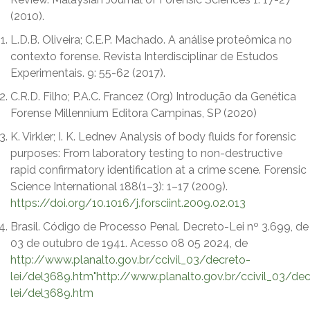
(2010).
L.D.B. Oliveira; C.E.P. Machado. A análise proteômica no
contexto forense. Revista Interdisciplinar de Estudos
Experimentais. 9: 55-62 (2017).
C.R.D. Filho; P.A.C. Francez (Org) Introdução da Genética
Forense Millennium Editora Campinas, SP (2020)
K. Virkler; I. K. Lednev Analysis of body fluids for forensic
purposes: From laboratory testing to non-destructive
rapid confirmatory identification at a crime scene. Forensic
Science International 188(1–3): 1–17 (2009).
https://doi.org/10.1016/j.forsciint.2009.02.013
Brasil. Código de Processo Penal. Decreto-Lei nº 3.699, de
03 de outubro de 1941. Acesso 08 05 2024, de
http://www.planalto.gov.br/ccivil_03/decreto-
lei/del3689.htm"http://www.planalto.gov.br/ccivil_03/dec
lei/del3689.htm