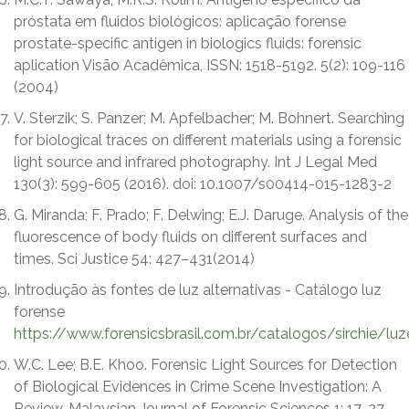
próstata em fluidos biológicos: aplicação forense
prostate-specific antigen in biologics fluids: forensic
aplication Visão Acadêmica, ISSN: 1518-5192. 5(2): 109-116
(2004)
V. Sterzik; S. Panzer; M. Apfelbacher; M. Bohnert. Searching
for biological traces on different materials using a forensic
light source and infrared photography. Int J Legal Med
130(3): 599-605 (2016). doi: 10.1007/s00414-015-1283-2
G. Miranda; F. Prado; F. Delwing; E.J. Daruge. Analysis of the
fluorescence of body fluids on different surfaces and
times. Sci Justice 54: 427–431(2014)
Introdução às fontes de luz alternativas - Catálogo luz
forense
https://www.forensicsbrasil.com.br/catalogos/sirchie/luz
W.C. Lee; B.E. Khoo. Forensic Light Sources for Detection
of Biological Evidences in Crime Scene Investigation: A
Review. Malaysian Journal of Forensic Sciences 1: 17-27