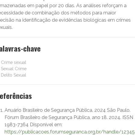
rmazenadas em papel por 20 dias. As análises reforçam a
ecessidade de combinação dos métodos para maior
ecisão na identificação de evidências biológicas em crimes
xuais.
alavras-chave
Crime sexual
Sexual Crime
Delito Sexual
eferências
Anuário Brasileiro de Segurança Pública. 2024 São Paulo.
Fórum Brasileiro de Segurança Pública, ano 18. 2024. ISSN
1983-7364 Disponível em:
https://publicacoes.forumseguranca.org.br/handle/123