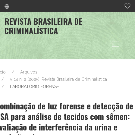
REVISTA BRASILEIRA DE
CRIMINALÍSTICA
ício
Arquivos
v. 14 n. 2 (2025): Revista Brasileira de Criminalística
LABORATÓRIO FORENSE
ombinação de luz forense e detecção de
SA para análise de tecidos com sêmen:
valiação de interferência da urina e