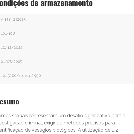
ondições de armazenamento
v. 14 n. 2 (2025)
101-108
16/12/2024
21/07/2025
10.15260/rbc.v14i2.930
esumo
imes sexuais representam um desafio significativo para a
nvestigação criminal, exigindo métodos precisos para
entificação de vestígios biológicos. A utilização de luz