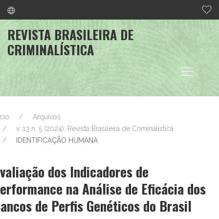
REVISTA BRASILEIRA DE
CRIMINALÍSTICA
ício
Arquivos
v. 13 n. 5 (2024): Revista Brasileira de Criminalística
IDENTIFICAÇÃO HUMANA
valiação dos Indicadores de
erformance na Análise de Eficácia dos
ancos de Perfis Genéticos do Brasil