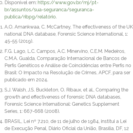
Disponível em:
https://www.gov.br/mj/pt-
br/assuntos/sua-seguranca/seguranca-
publica/ribpg/relatório
.
A.O. Amankwaa, C. McCartney, The effectiveness of the UK
national DNA database, Forensic Science International, 1:
45-55 (2019).
F.G. Lago, L.C. Campos, A.C. Minervino, C.E.M. Medeiros,
C.M.A. Gualda, Comparação Internacional de Bancos de
Perfis Genéticos e Análise de Coincidências entre Perfis no
Brasil: O Impacto na Resolução de Crimes, APCF, para ser
publicado em 2024.
S.J. Walsh, J.S. Buckleton, O. Ribaux, et al., Comparing the
growth and effectiveness of forensic DNA databases,
Forensic Science International: Genetics Supplement
Series, 1: 667-668 (2008).
BRASIL, Lei nº 7.210, de 11 de julho de 1984, institui a Lei
de Execução Penal, Diário Oficial da União, Brasília, DF, 12