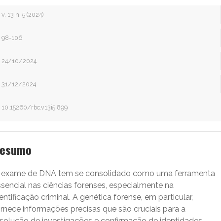
v. 13 n. 5 (2024)
98-106
24/10/2024
31/12/2024
10.15260/rbc.v13i5.899
esumo
 exame de DNA tem se consolidado como uma ferramenta
sencial nas ciências forenses, especialmente na
entificação criminal. A genética forense, em particular,
ornece informações precisas que são cruciais para a
esolução de investigações e confirmação de identidades.