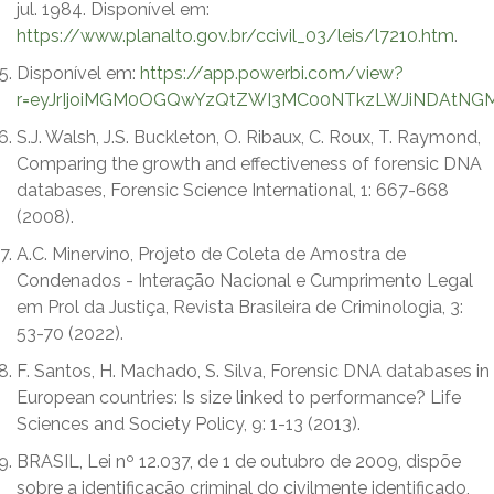
jul. 1984. Disponível em:
https://www.planalto.gov.br/ccivil_03/leis/l7210.htm
.
Disponível em:
https://app.powerbi.com/view?
r=eyJrIjoiMGM0OGQwYzQtZWI3MC00NTkzLWJiNDAtN
S.J. Walsh, J.S. Buckleton, O. Ribaux, C. Roux, T. Raymond,
Comparing the growth and effectiveness of forensic DNA
databases, Forensic Science International, 1: 667-668
(2008).
A.C. Minervino, Projeto de Coleta de Amostra de
Condenados - Interação Nacional e Cumprimento Legal
em Prol da Justiça, Revista Brasileira de Criminologia, 3:
53-70 (2022).
F. Santos, H. Machado, S. Silva, Forensic DNA databases in
European countries: Is size linked to performance? Life
Sciences and Society Policy, 9: 1-13 (2013).
BRASIL, Lei nº 12.037, de 1 de outubro de 2009, dispõe
sobre a identificação criminal do civilmente identificado,