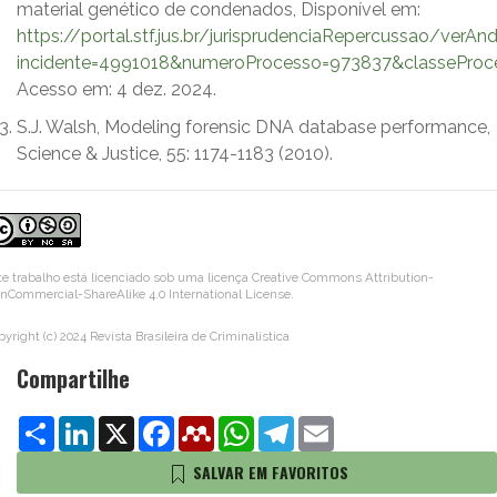
material genético de condenados, Disponível em:
https://portal.stf.jus.br/jurisprudenciaRepercussao/ver
incidente=4991018&numeroProcesso=973837&classePr
Acesso em: 4 dez. 2024.
S.J. Walsh, Modeling forensic DNA database performance,
Science & Justice, 55: 1174-1183 (2010).
te trabalho está licenciado sob uma licença
Creative Commons Attribution-
nCommercial-ShareAlike 4.0 International License
.
pyright (c) 2024 Revista Brasileira de Criminalística
Compartilhe
Share
LinkedIn
X
Facebook
Mendeley
WhatsApp
Telegram
Email
SALVAR EM FAVORITOS