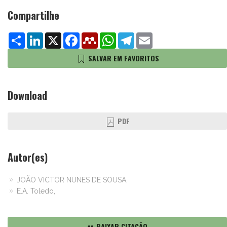
Compartilhe
Share
LinkedIn
X
Facebook
Mendeley
WhatsApp
Telegram
Email
SALVAR EM FAVORITOS
Download
PDF
Autor(es)
JOÃO VICTOR NUNES DE SOUSA,
E.A. Toledo,
BAIXAR CITAÇÃO