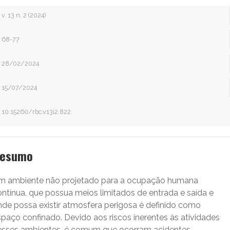
v. 13 n. 2 (2024)
68-77
28/02/2024
15/07/2024
10.15260/rbc.v13i2.822
esumo
m ambiente não projetado para a ocupação humana
ontínua, que possua meios limitados de entrada e saída e
nde possa existir atmosfera perigosa é definido como
spaço confinado. Devido aos riscos inerentes às atividades
esses ambientes, é comum que ocorram acidentes,