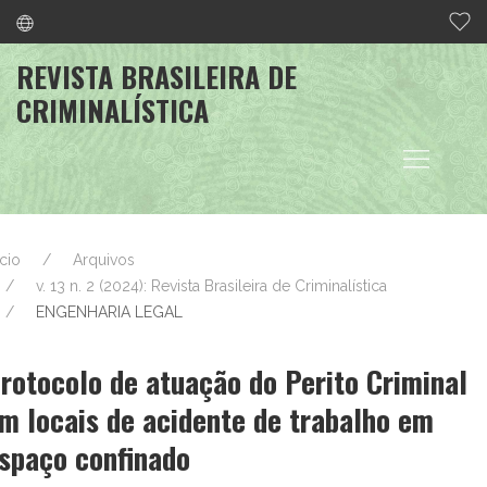
REVISTA BRASILEIRA DE
CRIMINALÍSTICA
ício
Arquivos
v. 13 n. 2 (2024): Revista Brasileira de Criminalística
ENGENHARIA LEGAL
rotocolo de atuação do Perito Criminal
m locais de acidente de trabalho em
spaço confinado