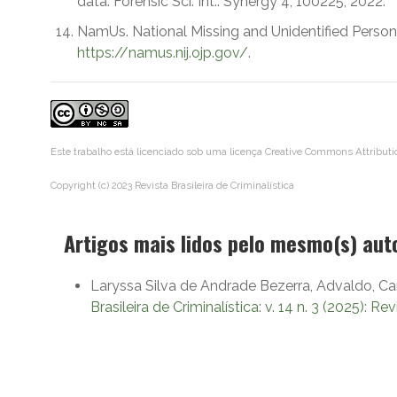
data. Forensic Sci. Int.: Synergy 4, 100225, 2022.
NamUs. National Missing and Unidentified Perso
https://namus.nij.ojp.gov/
.
Este trabalho está licenciado sob uma licença
Creative Commons Attributi
Copyright (c) 2023 Revista Brasileira de Criminalística
Artigos mais lidos pelo mesmo(s) aut
Laryssa Silva de Andrade Bezerra, Advaldo, Cam
Brasileira de Criminalística: v. 14 n. 3 (2025): Rev