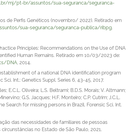
.br/mj/pt-br/assuntos/sua-seguranca/seguranca-
cos de Perfis Genéticos (novembro/ 2022). Retirado em
assuntos/sua-seguranca/seguranca-publica/ribpg
.
ractice Principles: Recommendations on the Use of DNA
nidentified Human Remains. Retirado em 10/03/2023 de:
ics/DNA
, 2014.
establishment of a national DNA identification program
 Sci. Int.: Genetics Suppl. Series 6, 43-45, 2017.
les; E.C.L. Oliveira; L.S. Beltrami; B.D.S. Morais; V. Altmann;
inervino; G.S. Jacques; H.F. Monteiro; C.P. Cutrim; J.C.L.
Search for missing persons in Brazil. Forensic Sci. Int.
liação das necessidades de familiares de pessoas
 circunstâncias no Estado de São Paulo, 2021.