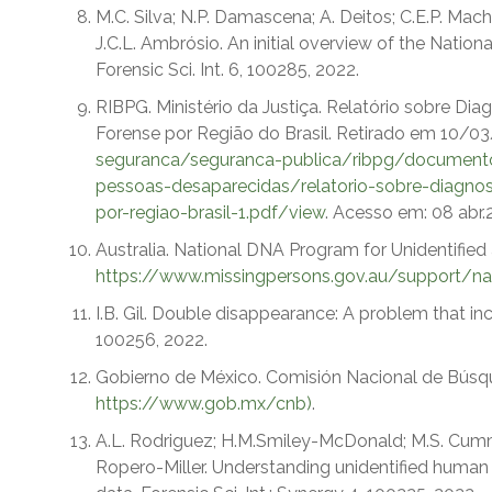
M.C. Silva; N.P. Damascena; A. Deitos; C.E.P. Macha
J.C.L. Ambrósio. An initial overview of the Nationa
Forensic Sci. Int. 6, 100285, 2022.
RIBPG. Ministério da Justiça. Relatório sobre Di
Forense por Região do Brasil. Retirado em 10/0
seguranca/seguranca-publica/ribpg/documentos
pessoas-desaparecidas/relatorio-sobre-diagnos
por-regiao-brasil-1.pdf/view
. Acesso em: 08 abr.
Australia. National DNA Program for Unidentifie
https://www.missingpersons.gov.au/support/nat
I.B. Gil. Double disappearance: A problem that incre
100256, 2022.
Gobierno de México. Comisión Nacional de Búsq
https://www.gob.mx/cnb)
.
A.L. Rodriguez; H.M.Smiley-McDonald; M.S. Cumming
Ropero-Miller. Understanding unidentified human