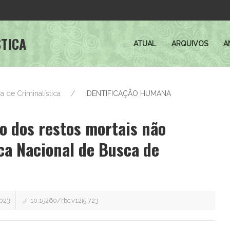
STICA
ATUAL
ARQUIVOS
A
ira de Criminalística
IDENTIFICAÇÃO HUMANA
o dos restos mortais não
ica Nacional de Busca de
023
10.15260/rbc.v12i5.723