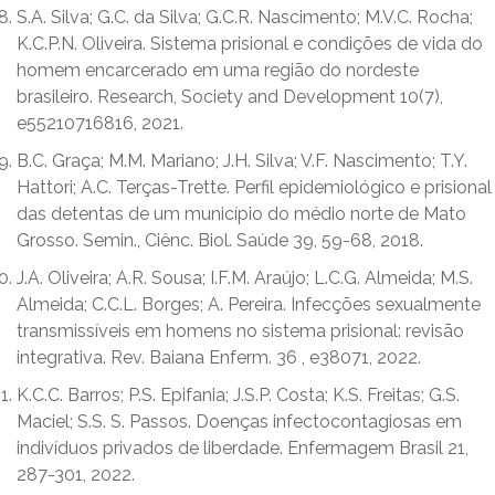
S.A. Silva; G.C. da Silva; G.C.R. Nascimento; M.V.C. Rocha;
K.C.P.N. Oliveira. Sistema prisional e condições de vida do
homem encarcerado em uma região do nordeste
brasileiro. Research, Society and Development 10(7),
e55210716816, 2021.
B.C. Graça; M.M. Mariano; J.H. Silva; V.F. Nascimento; T.Y.
Hattori; A.C. Terças-Trette. Perfil epidemiológico e prisional
das detentas de um município do médio norte de Mato
Grosso. Semin., Ciênc. Biol. Saúde 39, 59-68, 2018.
J.A. Oliveira; A.R. Sousa; I.F.M. Araújo; L.C.G. Almeida; M.S.
Almeida; C.C.L. Borges; A. Pereira. Infecções sexualmente
transmissíveis em homens no sistema prisional: revisão
integrativa. Rev. Baiana Enferm. ‏ 36, e38071, 2022.
K.C.C. Barros; P.S. Epifania; J.S.P. Costa; K.S. Freitas; G.S.
Maciel; S.S. S. Passos. Doenças infectocontagiosas em
indivíduos privados de liberdade. Enfermagem Brasil 21,
287-301, 2022.