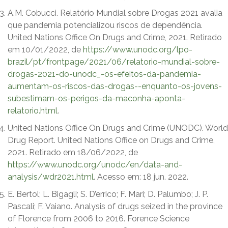
A.M. Cobucci. Relatório Mundial sobre Drogas 2021 avalia
que pandemia potencializou riscos de dependência.
United Nations Office On Drugs and Crime, 2021. Retirado
em 10/01/2022, de
https://www.unodc.org/lpo-
brazil/pt/frontpage/2021/06/relatorio-mundial-sobre-
drogas-2021-do-unodc_-os-efeitos-da-pandemia-
aumentam-os-riscos-das-drogas--enquanto-os-jovens-
subestimam-os-perigos-da-maconha-aponta-
relatorio.html
.
United Nations Office On Drugs and Crime (UNODC). World
Drug Report. United Nations Office on Drugs and Crime,
2021. Retirado em 18/06/2022, de
https://www.unodc.org/unodc/en/data-and-
analysis/wdr2021.html
. Acesso em: 18 jun. 2022.
E. Bertol; L. Bigagli; S. D’errico; F. Mari; D. Palumbo; J. P.
Pascali; F. Vaiano. Analysis of drugs seized in the province
of Florence from 2006 to 2016. Forence Science