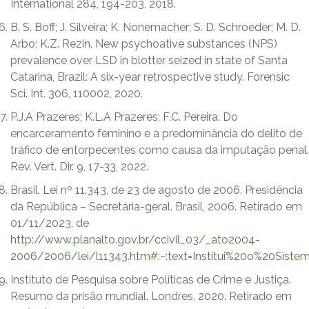
International 284, 194-203, 2018.
B. S. Boff; J. Silveira; K. Nonemacher; S. D. Schroeder; M. D.
Arbo; K.Z. Rezin. New psychoative substances (NPS)
prevalence over LSD in blotter seized in state of Santa
Catarina, Brazil: A six-year retrospective study. Forensic
Sci. Int. 306, 110002, 2020.
P.J.A Prazeres; K.L.A Prazeres; F.C. Pereira. Do
encarceramento feminino e a predominância do delito de
tráfico de entorpecentes como causa da imputação penal.
Rev. Vert. Dir. 9, 17-33, 2022.
Brasil. Lei nº 11.343, de 23 de agosto de 2006. Presidência
da República – Secretária-geral. Brasil, 2006. Retirado em
01/11/2023, de
http://www.planalto.gov.br/ccivil_03/_ato2004-
2006/2006/lei/l11343.htm#:~:text=Institui%20o%20Si
Instituto de Pesquisa sobre Políticas de Crime e Justiça.
Resumo da prisão mundial. Londres, 2020. Retirado em