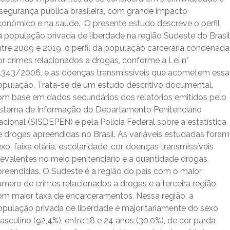
 segurança pública brasileira, com grande impacto
conômico e na saúde. O presente estudo descreve o perfil
a população privada de liberdade na região Sudeste do Brasil
ntre 2009 e 2019, o perfil da população carcerária condenada
r crimes relacionados a drogas, conforme a Lei n°
1.343/2006, e as doenças transmissíveis que acometem essa
opulação. Trata-se de um estudo descritivo documental,
om base em dados secundários dos relatórios emitidos pelo
istema de Informação do Departamento Penitenciário
cional (SISDEPEN) e pela Polícia Federal sobre a estatística
e drogas apreendidas no Brasil. As variáveis estudadas foram
xo, faixa etária, escolaridade, cor, doenças transmissíveis
revalentes no meio penitenciário e a quantidade drogas
preendidas. O Sudeste é a região do país com o maior
úmero de crimes relacionados a drogas e a terceira região
om maior taxa de encarceramentos. Nessa região, a
opulação privada de liberdade é majoritariamente do sexo
sculino (92,4%), entre 18 e 24 anos (30,0%), de cor parda