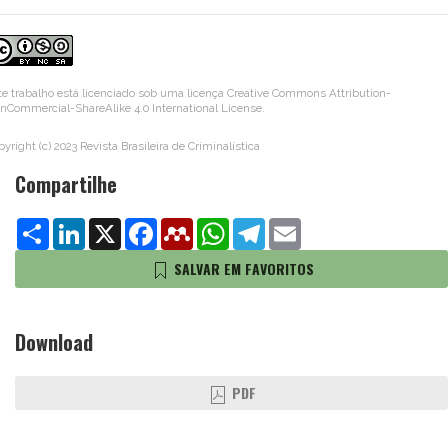
te trabalho está licenciado sob uma licença
Creative Commons Attribution-
nCommercial-ShareAlike 4.0 International License
.
yright (c) 2023 Revista Brasileira de Criminalística
Compartilhe
Share
LinkedIn
X
Facebook
Mendeley
WhatsApp
Telegram
Email
SALVAR EM FAVORITOS
Download
PDF