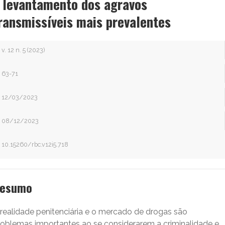
 levantamento dos agravos
ransmissíveis mais prevalentes
v. 12 n. 5 (2023)
63-71
12/03/2023
08/12/2023
10.15260/rbc.v12i5.718
esumo
 realidade penitenciária e o mercado de drogas são
roblemas importantes ao se considerarem a criminalidade e