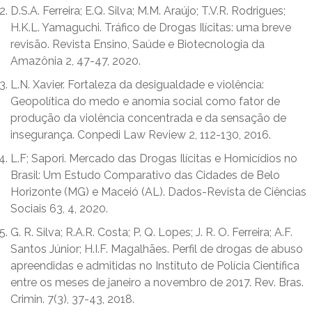
D.S.A. Ferreira; E.Q. Silva; M.M. Araújo; T.V.R. Rodrigues;
H.K.L. Yamaguchi. Tráfico de Drogas Ilícitas: uma breve
revisão. Revista Ensino, Saúde e Biotecnologia da
Amazônia 2, 47-47, 2020.
L.N. Xavier. Fortaleza da desigualdade e violência:
Geopolítica do medo e anomia social como fator de
produção da violência concentrada e da sensação de
insegurança. Conpedi Law Review 2, 112-130, 2016.
L.F; Sapori. Mercado das Drogas Ilícitas e Homicídios no
Brasil: Um Estudo Comparativo das Cidades de Belo
Horizonte (MG) e Maceió (AL). Dados-Revista de Ciências
Sociais 63, 4, 2020.
G. R. Silva; R.A.R. Costa; P. Q. Lopes; J. R. O. Ferreira; A.F.
Santos Júnior; H.I.F. Magalhães. Perfil de drogas de abuso
apreendidas e admitidas no Instituto de Polícia Científica
entre os meses de janeiro a novembro de 2017. Rev. Bras.
Crimin. 7(3), 37-43, 2018.