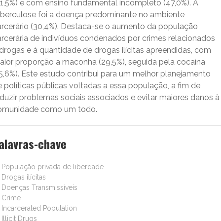
41,5%) e com ensino fundamental incompleto (47,0%). A
uberculose foi a doença predominante no ambiente
arcerário (30,4%). Destaca-se o aumento da população
arcerária de indivíduos condenados por crimes relacionados
 drogas e à quantidade de drogas ilícitas apreendidas, com
aior proporção a maconha (29,5%), seguida pela cocaína
15,6%). Este estudo contribui para um melhor planejamento
 políticas públicas voltadas a essa população, a fim de
eduzir problemas sociais associados e evitar maiores danos à
omunidade como um todo.
alavras-chave
População privada de liberdade
Drogas ilícitas
Doenças Transmissíveis
Crime
Incarcerated Population
Illicit Drugs