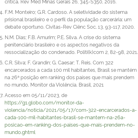
crítica. Rev Méd Minas Gerais 26, 345-S350, 2016.
F.M. Monteiro; G.R. Cardoso. A seletividade do sistema
prisional brasileiro e o perfil da população carcerária: um
debate oportuno. Civitas-Rev Ciênc Soc. 13, 93-117, 2020.
N.M. Dias; F.B. Amurim; P.E. Silva. A crise do sistema
penitenciário brasileiro e os aspectos negativos da
ressocialização do condenado. Politi(k)com 2, 82-98, 2021.
C.R. Silva; F. Grandin; G. Caesar; T. Reis. Com 322
encarcerados a cada 100 mil habitantes, Brasil se mantém
na 26ª posição em ranking dos países que mais prendem
no mundo. Monitor da Violência. Brasil, 2021
Acesso em 05/11/2023, de
https://g1.globo.com/monitor-da-
violencia/noticia/2021/05/17/com-322-encarcerados-a-
cada-100-mil-habitantes-brasil-se-mantem-na-26a-
posicao-em-ranking-dos-paises-que-mais-prendem-no-
mundo.ghtml