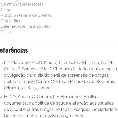
Communicable Diseases
Crime
Población Privada de Libertad
Drogas Ilícitas
Enfermedades Transmisibles
Delito
eferências
F.F. Machado; A.C.C. Moura; T.L.S. Sales; P.L. Lima; A.C.M.
Costa; C. Sanches; F.M.D. Chequer. Os dados reais versus a
divulgação da mídia do perfil de apreensão de drogas
ilícitas na região Centro-Oeste de Minas Gerais. Rev. Bras.
Crimin. 9(2), 62-75, 2020.
M.D.O. Souza; G. Carraro; L.F. Hernandes. Análise
documental da política de saúde e atenção aos usuários
de álcool e outras drogas no Brasil. Pesquisa, Sociedade e
Desenvolvimento 11, e32811729310, 2022.