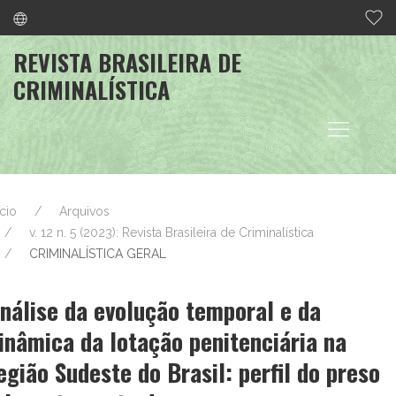
REVISTA BRASILEIRA DE
CRIMINALÍSTICA
ício
Arquivos
v. 12 n. 5 (2023): Revista Brasileira de Criminalística
CRIMINALÍSTICA GERAL
nálise da evolução temporal e da
inâmica da lotação penitenciária na
egião Sudeste do Brasil: perfil do preso