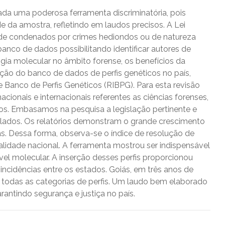
ada uma poderosa ferramenta discriminatória, pois
e da amostra, refletindo em laudos precisos. A Lei
o de condenados por crimes hediondos ou de natureza
anco de dados possibilitando identificar autores de
ogia molecular no âmbito forense, os benefícios da
ção do banco de dados de perfis genéticos no país,
e Banco de Perfis Genéticos (RIBPG). Para esta revisão
nacionais e internacionais referentes as ciências forenses,
cos. Embasamos na pesquisa a legislação pertinente e
ilados. Os relatórios demonstram o grande crescimento
as. Dessa forma, observa-se o índice de resolução de
lidade nacional. A ferramenta mostrou ser indispensável
el molecular. A inserção desses perfis proporcionou
ncidências entre os estados. Goiás, em três anos de
o todas as categorias de perfis. Um laudo bem elaborado
arantindo segurança e justiça no país.