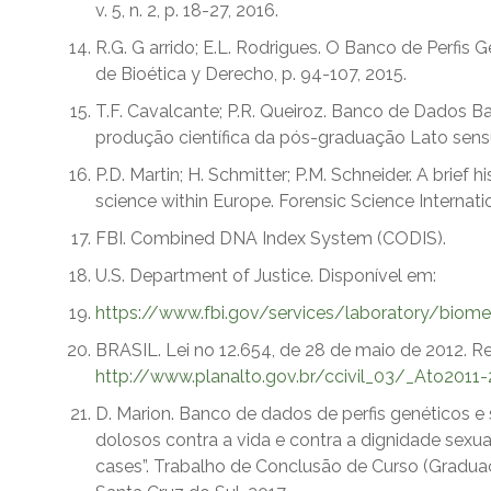
v. 5, n. 2, p. 18-27, 2016.
R.G. G arrido; E.L. Rodrigues. O Banco de Perfis G
de Bioética y Derecho, p. 94-107, 2015.
T.F. Cavalcante; P.R. Queiroz. Banco de Dados 
produção científica da pós-graduação Lato sens
P.D. Martin; H. Schmitter; P.M. Schneider. A brief
science within Europe. Forensic Science Internationa
FBI. Combined DNA Index System (CODIS).
U.S. Department of Justice. Disponível em:
https://www.fbi.gov/services/laboratory/biomet
BRASIL. Lei no 12.654, de 28 de maio de 2012. R
http://www.planalto.gov.br/ccivil_03/_Ato201
D. Marion. Banco de dados de perfis genéticos e
dolosos contra a vida e contra a dignidade sexual
cases”. Trabalho de Conclusão de Curso (Graduaç