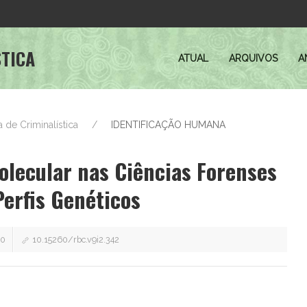
STICA
ATUAL
ARQUIVOS
A
ra de Criminalística
IDENTIFICAÇÃO HUMANA
olecular nas Ciências Forenses
Perfis Genéticos
20
10.15260/rbc.v9i2.342