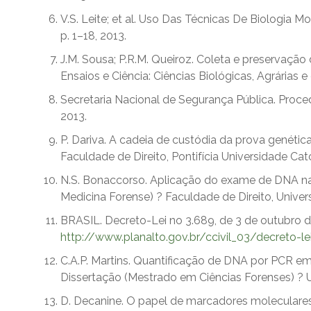
V.S. Leite; et al. Uso Das Técnicas De Biologia 
p. 1–18, 2013.
J.M. Sousa; P.R.M. Queiroz. Coleta e preservação 
Ensaios e Ciência: Ciências Biológicas, Agrárias e
Secretaria Nacional de Segurança Pública. Proced
2013.
P. Dariva. A cadeia de custódia da prova genétic
Faculdade de Direito, Pontifícia Universidade Cat
N.S. Bonaccorso. Aplicação do exame de DNA na
Medicina Forense) ? Faculdade de Direito, Univer
BRASIL. Decreto-Lei no 3.689, de 3 de outubro d
http://www.planalto.gov.br/ccivil_03/decreto-l
C.A.P. Martins. Quantificação de DNA por PCR e
Dissertação (Mestrado em Ciências Forenses) ? U
D. Decanine. O papel de marcadores moleculares n