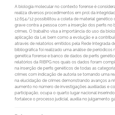
A biologia molecular no contexto forense é consider
realiza diversos procedimentos em prol da integridad
12.654/12 possibilitou a coleta de material genétic
grave contra a pessoa com a inserção dos perfis no b
crimes. O trabalho visa a importância do uso da biol
aplicação da Lei, bem como a evolução e a contribui
através de relatórios emitidos pela Rede Integrada d
bibliográfica foi realizado uma análise de periódicos 
genética forense e banco de dados de perfis genéti
relatórios da RIBPG nos quais os dados foram comp
na inserção de perfis genéticos de todas as categori
crimes com indicação de autoria se tornando uma rea
na elucidação de crimes demonstrando avanços a nív
aumento no número de investigações auxiliadas e coi
participação, ocupa o quarto lugar nacional inserind
fortalece o processo judicial, auxilia no julgamento g