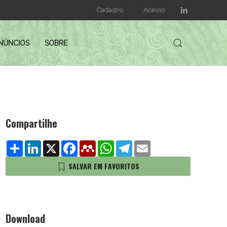
Cadastro
Acesso
NÚNCIOS
SOBRE
Compartilhe
Share
LinkedIn
X
Facebook
Mendeley
WhatsApp
Telegram
Email
SALVAR EM FAVORITOS
Download