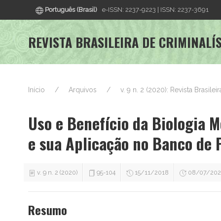
Português (Brasil)
e-ISSN: 2237-9223 | ISSN: 2237-3691
REVISTA BRASILEIRA DE CRIMINALÍ
Início
Arquivos
v. 9 n. 2 (2020): Revista Brasilei
Uso e Benefício da Biologia M
e sua Aplicação no Banco de 
v. 9 n. 2 (2020)
95-104
15/11/2018
08/07/20
Resumo