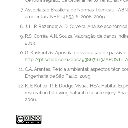
Centro integrado de Ordenamento Territorial - CIO
Associação Brasileira de Normas Técnicas - ABNT
ambientais. NBR 14653-6: 2008, 2009.
J. L. P. Rezende; A. D. Oliveira. Análise econômica
R.S. Corrêa; A.N. Souza. Valoração de danos indiret
2013.
G. Kaskantzis. Apostila de valoração de passivo
http://pt.scribd.com/doc/93867613/APOSTI
C.A. Arantes. Perícia ambiental: aspectos técnicos 
Engenharia de São Paulo, 2009.
K. E Kohler; R. E Dodge. Visual-HEA: Habitat Eq
restoration following natural resource injury. An
2006.