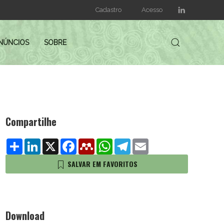
Cadastro
Acesso
NÚNCIOS
SOBRE
Compartilhe
Share
LinkedIn
X
Facebook
Mendeley
WhatsApp
Telegram
Email
SALVAR EM FAVORITOS
Download