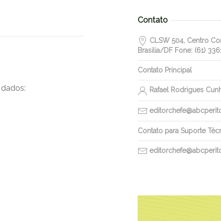
Contato
CLSW 504, Centro Come
Brasilia/DF Fone: (61) 336
Contato Principal
 dados:
Rafael Rodrigues Cun
editorchefe@abcperitos
Contato para Suporte Téc
editorchefe@abcperitos