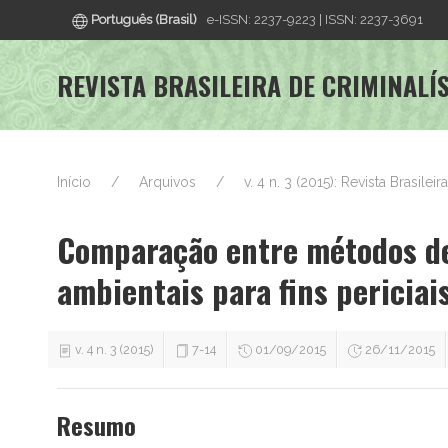
Português (Brasil)
e-ISSN: 2237-9223 | ISSN: 2237-3691
REVISTA BRASILEIRA DE CRIMINALÍ
Início
Arquivos
v. 4 n. 3 (2015): Revista Brasileir
Comparação entre métodos de
ambientais para fins periciai
v. 4 n. 3 (2015)
7-14
01/09/2015
26/11/2015
Resumo