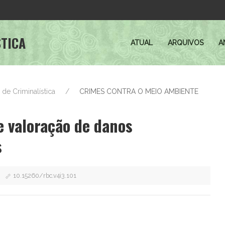
STICA
ATUAL
ARQUIVOS
A
a de Criminalística
CRIMES CONTRA O MEIO AMBIENTE
 valoração de danos
s
10.15260/rbc.v4i3.101