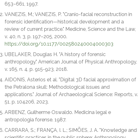
653–661, 1997.
VANEZIS, M.; VANEZIS, P. "Cranio-facial reconstruction in
forensic identification—historical development and a
review of current practice." Medicine, Science and the Law,
v. 40, n. 3, p. 197–205, 2000.
https://doi.org/10.1177/002580240004000303
UBELAKER, Douglas H. "A history of forensic
anthropology." American Journal of Physical Anthropology,
v. 165, n. 4, p. 915-923, 2018.
AIDONIS, Asterios et al. "Digital 3D facial approximation of
the Petralona skull: Methodological issues and
applications." Journal of Archaeological Science: Reports, v.
51, p. 104206, 2023.
ARBENZ, Guilherme Oswaldo. Medicina legal e
antropologia forense. 1987.
CARRARA, S.; FRANÇA, I. L.; SIMÕES, J. A. "Knowledge and
scientific practices in the public sphere: Anthropology,