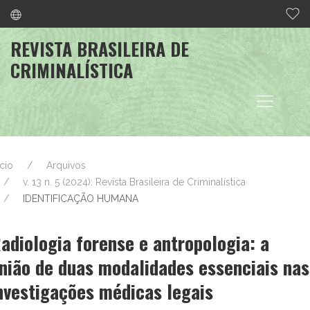
REVISTA BRASILEIRA DE
CRIMINALÍSTICA
ício
Arquivos
v. 13 n. 5 (2024): Revista Brasileira de Criminalística
IDENTIFICAÇÃO HUMANA
adiologia forense e antropologia: a
nião de duas modalidades essenciais nas
nvestigações médicas legais