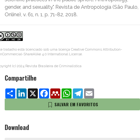
gender, and sexuality." Revista de Antropologia (São Paulo,
Online), v. 61, n. 1, p. 71-82, 2018.
te trabalho está licenciado sob uma licença
Creative Commons Attribution-
nCommercial-ShareAlike 4.0 International License
.
pyright (c) 2024 Revista Brasileira de Criminalística
Compartilhe
Share
LinkedIn
X
Facebook
Mendeley
WhatsApp
Telegram
Email
SALVAR EM FAVORITOS
Download