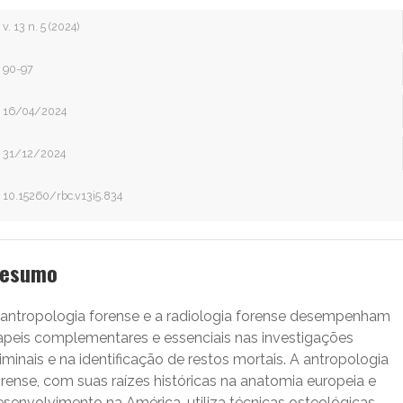
v. 13 n. 5 (2024)
90-97
16/04/2024
31/12/2024
10.15260/rbc.v13i5.834
esumo
 antropologia forense e a radiologia forense desempenham
apeis complementares e essenciais nas investigações
iminais e na identificação de restos mortais. A antropologia
rense, com suas raízes históricas na anatomia europeia e
esenvolvimento na América, utiliza técnicas osteológicas