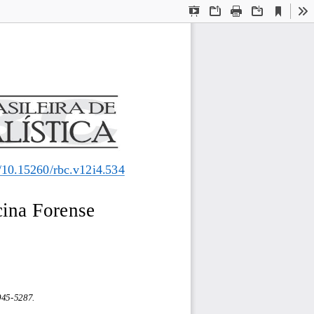
Current
Presentation
Open
Print
Download
To
View
Mode
g/10.15260/rbc.v
12
i
4
.
534
ina Forense
045
-
5287
.