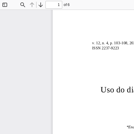
of 6
Toggle
Find
Previous
Next
Sidebar
v. 
12
, n. 
4
, p. 
103
-
10
8
, 20
ISSN 2237
-
9223
Uso do 
d
*End