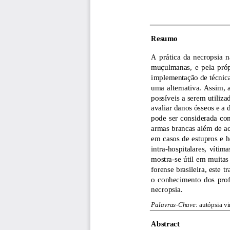
Resumo
A  prática  da  necropsia
n
mu
çu
l
manas,  e  pela  próp
implementa
ção de técnic
uma alternativa. Assim,
possíveis a serem utiliza
avaliar danos ósseos e a 
pode  ser  considerada  co
armas brancas além de ac
em casos de estupro
s e 
intra
-
hospitalares,  ví
timas
mostra
-
se útil em muitas
forense brasileira, este 
o  conhecimento  dos  prof
necropsia.  
Palavras
-
Chave
: autópsia v
Abstract