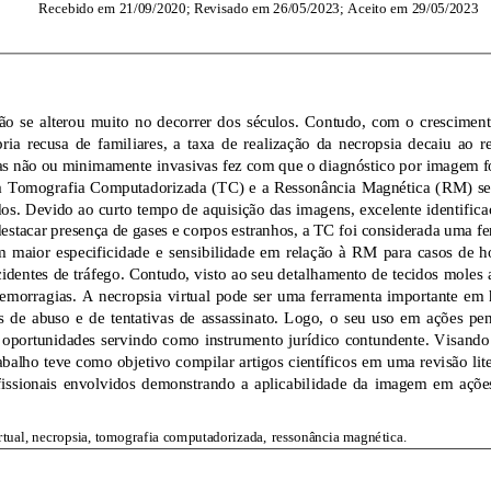
Recebido em 
21
/0
9
/20
2
0; Revisado em 
26
/0
5
/20
23
; Aceito em 
29
/0
5
/20
2
3
ão  se  alterou  muito  no  decorrer  dos  séculos.  Co
ntudo,  com  o  crescimen
ria  recusa  de  familiares,  a  taxa  de  realização  da  necropsia  decaiu  ao  r
as não
ou minimamente invasivas fez com que o diagnóstico p
or imagem f
a Tomografia Computadorizada (
T
C) e a Ressonância Magnética (
R
M
) s
dos. Devido ao curto tempo de aquisição das imagens, excelente identifica
destacar presença 
de gases e corpos estranhos, a 
T
C
foi considerada uma f
e
m  maior  especificidade
e  sensibilidade  em  relação  à 
R
M
para  casos  de  
identes de tráfego. Contudo, visto ao seu de
talhamento de tecidos moles
hemorragias. A necro
psia virtual pode ser uma ferramenta importante em
  de  abuso  e  de  tentativas  de  assassinato.  Logo
,
o  seu  uso  em  ações  pen
 oportunidades servindo como instrumento jurídico contundente. Visando 
trabalho teve como objetivo compilar artigos científicos em 
uma revisão lite
issionais  envolvidos  demonstrando  a  aplicabilidade  da  imagem  em  ações 
irtual, necropsia, tomografia computadorizada,
ressonância magnética. 