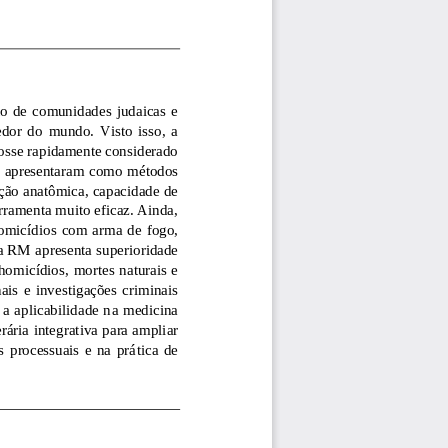
to  de  comunidades  judaicas  e 
edor  do  mundo.  Visto  isso,  a 
osse rapidamente considerado 
e apresentaram como métodos 
ção anatômica, capacidade de 
rramenta muito eficaz. Ainda, 
homicí
dios  com  arma  de  fogo, 
 a RM
apr
esenta superioridade 
 homicídios, mo
rtes n
aturais e 
ais  e  investig
ações  criminais 
a aplicabilidade n
a medicina 
rária integrati
va
para ampliar 
 processuais  e  na  prá
tica  de 