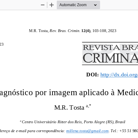
Zoom
Zoom
Out
In
M.
R. Tosta
, 
Rev. Bras. 
Crimin.
12
(
4
)
, 
103
-
10
8
, 20
23
23
DOI:
http://dx.doi.or
iagnóstico por 
i
magem aplicado à Medic
M.R. Tosta
a,*
a
Centro Universitário Ritter dos Reis, Porto Alegre (RS), Brasil
ereço de e
-
mail para cor
respondência:
millena.tosta@gmail.com
.
Tel.:
+55 
51
9
8