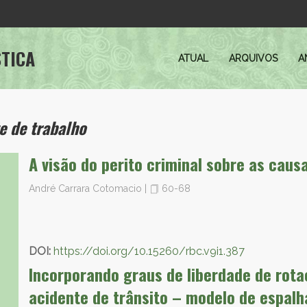
STICA
ATUAL
ARQUIVOS
A
e de trabalho
A visão do perito criminal sobre as caus
André Carrara Cotomacio
|
60-68
DOI:
https://doi.org/10.15260/rbc.v9i1.387
Incorporando graus de liberdade de rot
acidente de trânsito – modelo de espalh