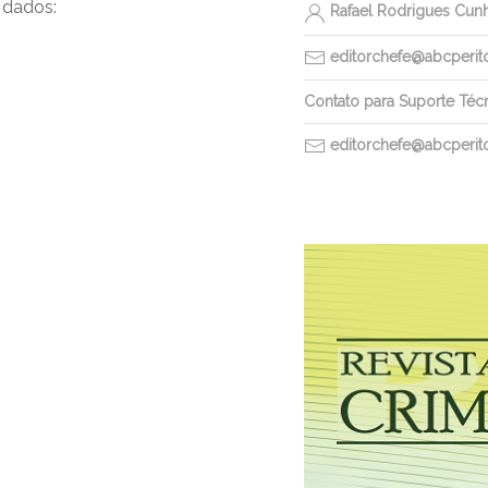
 dados:
Rafael Rodrigues Cun
editorchefe@abcperitos
Contato para Suporte Téc
editorchefe@abcperitos