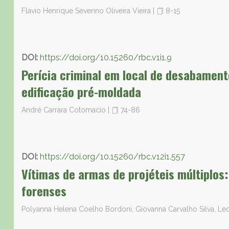
Flávio Henrique Severino Oliveira Vieira
|
8-15
DOI:
https://doi.org/10.15260/rbc.v1i1.9
Perícia criminal em local de desabamen
edificação pré-moldada
André Carrara Cotomacio
|
74-86
DOI:
https://doi.org/10.15260/rbc.v12i1.557
Vítimas de armas de projéteis múltiplos:
forenses
Polyanna Helena Coelho Bordoni, Giovanna Carvalho Silva, L