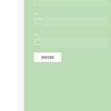
De
Até
BUSCAR