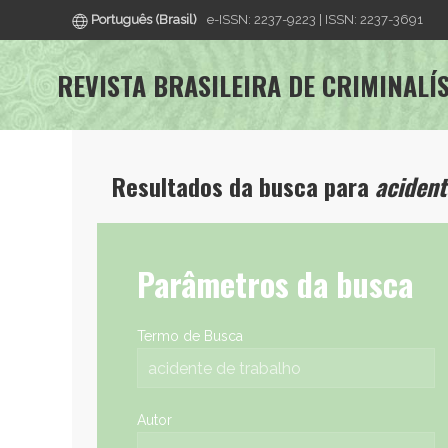
Português (Brasil)
e-ISSN: 2237-9223 | ISSN: 2237-3691
REVISTA BRASILEIRA DE CRIMINALÍ
Resultados da busca para
acident
Parâmetros da busca
Termo de Busca
Autor