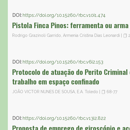
DOI:
https://doi.org/10.15260/rbc.v10i1.474
Pistola Finca Pinos: ferramenta ou arma
Rodrigo Grazinoli Garrido, Armenia Cristina Dias Leonardi
|
2
DOI:
https://doi.org/10.15260/rbc.v6i2.153
Protocolo de atuação do Perito Criminal
trabalho em espaço confinado
JOÃO VICTOR NUNES DE SOUSA, E.A. Toledo
|
68-77
DOI:
https://doi.org/10.15260/rbc.v13i2.822
Proposta de emprego de giroscópio e ac