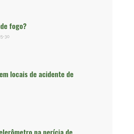
 de fogo?
5-30
 em locais de acidente de
elerômetro na perícia de