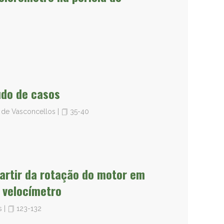
udo de casos
ni de Vasconcellos
|
35-40
partir da rotação do motor em
 velocímetro
is
|
123-132