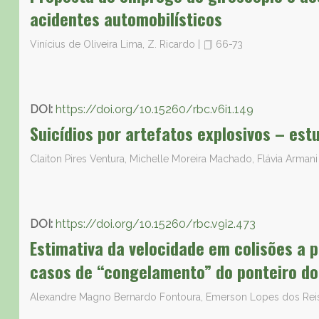
acidentes automobilísticos
Vinícius de Oliveira Lima, Z. Ricardo
|
66-73
DOI:
https://doi.org/10.15260/rbc.v6i1.149
Suicídios por artefatos explosivos – est
Claiton Pires Ventura, Michelle Moreira Machado, Flávia Arma
DOI:
https://doi.org/10.15260/rbc.v9i2.473
Estimativa da velocidade em colisões a 
casos de “congelamento” do ponteiro do
Alexandre Magno Bernardo Fontoura, Emerson Lopes dos Re