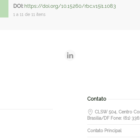
DOI:
https://doi.org/10.15260/rbc.v15i1.1083
1 a 11 de 11 itens
Contato
CLSW 504, Centro Come
Brasilia/DF Fone: (61) 336
Contato Principal