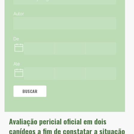
Autor
De
Até
BUSCAR
Avaliação pericial oficial em dois
canídeos a fim de constatar a situação