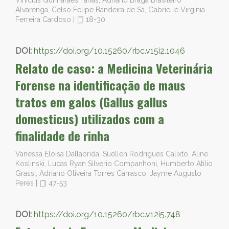
Vinicius Guimarães Farias, Adriano Braga Brasileiro
Alvarenga, Celso Felipe Bandeira de Sá, Gabrielle Virgínia
Ferreira Cardoso
|
18-30
DOI:
https://doi.org/10.15260/rbc.v15i2.1046
Relato de caso: a Medicina Veterinária
Forense na identificação de maus
tratos em galos (Gallus gallus
domesticus) utilizados com a
finalidade de rinha
Vanessa Eloisa Dallabrida, Suellen Rodrigues Calixto, Aline
Koslinski, Lucas Ryan Silverio Companhoni, Humberto Atílio
Grassi, Adriano Oliveira Torres Carrasco, Jayme Augusto
Peres
|
47-53
DOI:
https://doi.org/10.15260/rbc.v12i5.748