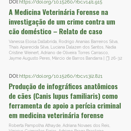
DOI:
https://doi.org/10.15260/rbc.v14i1.915
A Medicina Veterinária Forense na
investigação de um crime contra um
cão doméstico – Relato de caso
Vanessa Eloisa Dallabrida, Rodrigo Ananias Barreiros Silva,
Thaís Aparecida Silva, Luciana Dalazen dos Santos, Nadia
Cristine Weinert, Adriano de Oliveira Torres Carrasco,
Jayme Augusto Peres, Márcio de Barros Bandarra
|
26-32
DOI:
https://doi.org/10.15260/rbc.v13i2.821
Produção de infográficos anatômicos
de cães (Canis lupus familiaris) como
ferramenta de apoio a perícia criminal
em medicina veterinária forense
Roberta Pampolha Athayde, Adriana Novaes dos Reis,