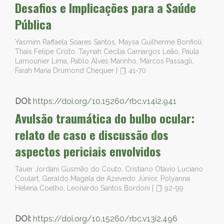
Desafios e Implicações para a Saúde
Pública
Yasmim Raffaela Soares Santos, Maysa Guilherme Bonfioli,
Thais Felipe Cristo, Taynah Cecília Camargos Leão, Paula
Lamounier Lima, Pablo Alves Marinho, Marcos Passagli,
Farah Maria Drumond Chequer
|
41-70
DOI:
https://doi.org/10.15260/rbc.v14i2.941
Avulsão traumática do bulbo ocular:
relato de caso e discussão dos
aspectos periciais envolvidos
Tauer Jordani Gusmão do Couto, Cristiano Otavio Luciano
Coulart, Geraldo Magela de Azevedo Júnior, Polyanna
Helena Coelho, Leonardo Santos Bordoni
|
92-99
DOI:
https://doi.org/10.15260/rbc.v13i2.496