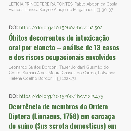
LETICIA PRINCE PEREIRA PONTES, Pablo Abdon da Costa
Frances, Larissa Karyne Araújo de Magalhães
|
30-37
DOI:
https://doi.org/10.15260/rbc.v11i2.502
Óbitos decorrentes de intoxicação
oral por cianeto – análise de 13 casos
e dos riscos ocupacionais envolvidos
Leonardo Santos Bordoni, Tauer Jordani Gusmão do
Couto, Sumaia Alves Moura Chaves do Carmo, Polyanna
Helena Coelho Bordoni
|
122-132
DOI:
https://doi.org/10.15260/rbc.v12i2.475
Ocorrência de membros da Ordem
Diptera (Linnaeus, 1758) em carcaça
de suíno (Sus scrofa domesticus) em