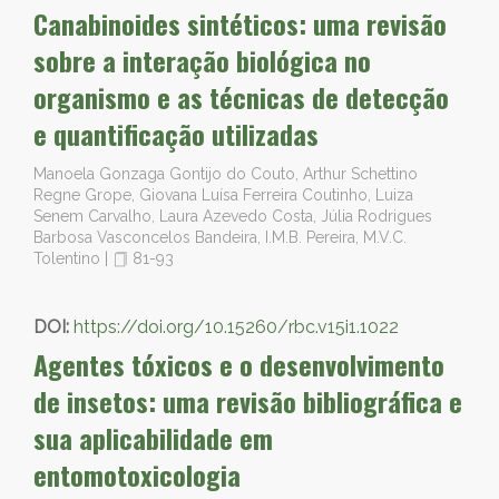
Canabinoides sintéticos: uma revisão
sobre a interação biológica no
organismo e as técnicas de detecção
e quantificação utilizadas
Manoela Gonzaga Gontijo do Couto, Arthur Schettino
Regne Grope, Giovana Luísa Ferreira Coutinho, Luiza
Senem Carvalho, Laura Azevedo Costa, Júlia Rodrigues
Barbosa Vasconcelos Bandeira, I.M.B. Pereira, M.V.C.
Tolentino
|
81-93
DOI:
https://doi.org/10.15260/rbc.v15i1.1022
Agentes tóxicos e o desenvolvimento
de insetos: uma revisão bibliográfica e
sua aplicabilidade em
entomotoxicologia