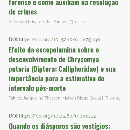
forense e como auxiliam na resolução
de crimes
Anderson Eduardo dos Santos
|
12-20
DOI:
https://doi.org/10.15260/rbc.v7i3.190
Efeito da escopolamina sobre o
desenvolvimento de Chrysomya
putoria (Diptera: Calliphoridae) e sua
importância para a estimativa do
intervalo pós-morte
Patricia Jacqueline Thyssen, Maicon Diego Grella
|
39-42
DOI:
https://doi.org/10.15260/rbc.v1i1.22
Quando os diásporos são vestígios: