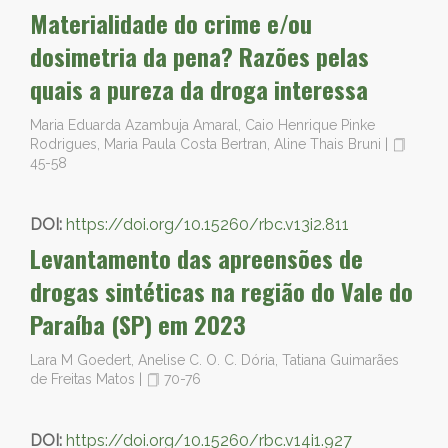
Materialidade do crime e/ou
dosimetria da pena? Razões pelas
quais a pureza da droga interessa
Maria Eduarda Azambuja Amaral, Caio Henrique Pinke
Rodrigues, Maria Paula Costa Bertran, Aline Thais Bruni
|
45-58
DOI:
https://doi.org/10.15260/rbc.v13i2.811
Levantamento das apreensões de
drogas sintéticas na região do Vale do
Paraíba (SP) em 2023
Lara M Goedert, Anelise C. O. C. Dória, Tatiana Guimarães
de Freitas Matos
|
70-76
DOI:
https://doi.org/10.15260/rbc.v14i1.927