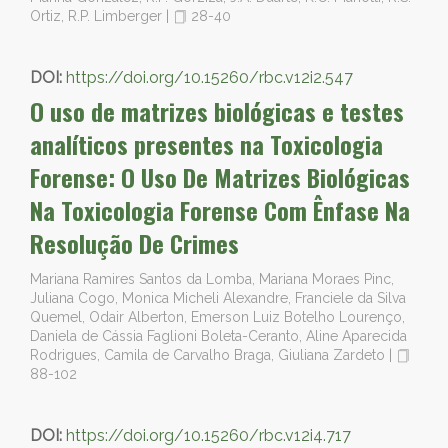
Ortiz, R.P. Limberger
|
28-40
DOI:
https://doi.org/10.15260/rbc.v12i2.547
O uso de matrizes biológicas e testes
analíticos presentes na Toxicologia
Forense: O Uso De Matrizes Biológicas
Na Toxicologia Forense Com Ênfase Na
Resolução De Crimes
Mariana Ramires Santos da Lomba, Mariana Moraes Pinc,
Juliana Cogo, Monica Micheli Alexandre, Franciele da Silva
Quemel, Odair Alberton, Emerson Luiz Botelho Lourenço,
Daniela de Cássia Faglioni Boleta-Ceranto, Aline Aparecida
Rodrigues, Camila de Carvalho Braga, Giuliana Zardeto
|
88-102
DOI:
https://doi.org/10.15260/rbc.v12i4.717