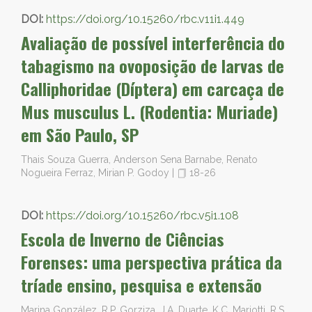
DOI:
https://doi.org/10.15260/rbc.v11i1.449
Avaliação de possível interferência do
tabagismo na ovoposição de larvas de
Calliphoridae (Díptera) em carcaça de
Mus musculus L. (Rodentia: Muriade)
em São Paulo, SP
Thais Souza Guerra, Anderson Sena Barnabe, Renato
Nogueira Ferraz, Mirian P. Godoy
|
18-26
DOI:
https://doi.org/10.15260/rbc.v5i1.108
Escola de Inverno de Ciências
Forenses: uma perspectiva prática da
tríade ensino, pesquisa e extensão
Marina González, R.P. Gorziza, J.A. Duarte, K.C. Mariotti, R.S.