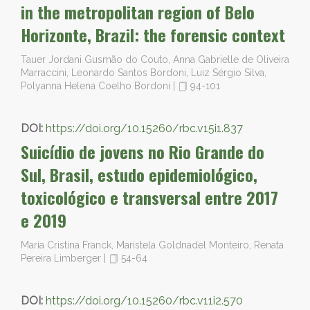
in the metropolitan region of Belo
Horizonte, Brazil: the forensic context
Tauer Jordani Gusmão do Couto, Anna Gabrielle de Oliveira
Marraccini, Leonardo Santos Bordoni, Luiz Sérgio Silva,
Polyanna Helena Coelho Bordoni
|
94-101
DOI:
https://doi.org/10.15260/rbc.v15i1.837
Suicídio de jovens no Rio Grande do
Sul, Brasil, estudo epidemiológico,
toxicológico e transversal entre 2017
e 2019
Maria Cristina Franck, Maristela Goldnadel Monteiro, Renata
Pereira Limberger
|
54-64
DOI:
https://doi.org/10.15260/rbc.v11i2.570