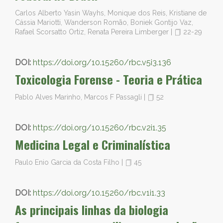
Carlos Alberto Yasin Wayhs, Monique dos Reis, Kristiane de
Cássia Mariotti, Wanderson Romão, Boniek Gontijo Vaz,
Rafael Scorsatto Ortiz, Renata Pereira Limberger
|
22-29
DOI:
https://doi.org/10.15260/rbc.v5i3.136
Toxicologia Forense - Teoria e Prática
Pablo Alves Marinho, Marcos F Passagli
|
52
DOI:
https://doi.org/10.15260/rbc.v2i1.35
Medicina Legal e Criminalística
Paulo Enio Garcia da Costa Filho
|
45
DOI:
https://doi.org/10.15260/rbc.v1i1.33
As principais linhas da biologia