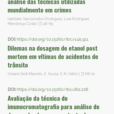
análise das técnicas utilizadas
mundialmente em crimes
Ivanildes Vasconcelos Rodrigues, Livia Rodrigues
Mendonça Costa
|
46-69
DOI:
https://doi.org/10.15260/rbc.v14i1.911
Dilemas na dosagem de etanol post
mortem em vítimas de acidentes de
trânsito
Viviane Sesti Macedo, E. Souza, S. N. Velho
|
68-74
DOI:
https://doi.org/10.15260/rbc.v8i2.228
Avaliação da técnica de
imunocromatografia para análise de