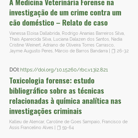
A Medicina Veterinária Forense na
investigação de um crime contra um
cão doméstico – Relato de caso
Vanessa Eloisa Dallabrida, Rodrigo Ananias Barreiros Silva,
Thaís Aparecida Silva, Luciana Dalazen dos Santos, Nadia
Cristine Weinert, Adriano de Oliveira Torres Carrasco,
Jayme Augusto Peres, Márcio de Barros Bandarra
|
26-32
DOI:
https://doi.org/10.15260/rbc.v13i2.821
Toxicologia forense: estudo
bibliográfico sobre as técnicas
relacionadas à química analítica nas
investigações criminais
Kalleu de Alencar, Caroline de Goes Sampaio, Francisco de
Assis Francelino Alves
|
59-64