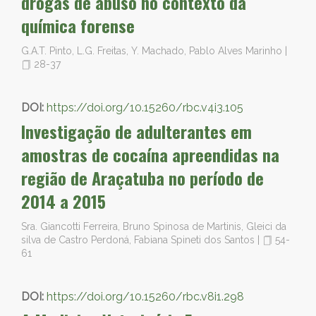
drogas de abuso no contexto da
química forense
G.A.T. Pinto, L.G. Freitas, Y. Machado, Pablo Alves Marinho
|
28-37
DOI:
https://doi.org/10.15260/rbc.v4i3.105
Investigação de adulterantes em
amostras de cocaína apreendidas na
região de Araçatuba no período de
2014 a 2015
Sra. Giancotti Ferreira, Bruno Spinosa de Martinis, Gleici da
silva de Castro Perdoná, Fabiana Spineti dos Santos
|
54-
61
DOI:
https://doi.org/10.15260/rbc.v8i1.298