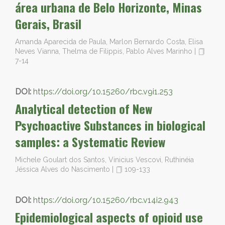
área urbana de Belo Horizonte, Minas
Gerais, Brasil
Amanda Aparecida de Paula, Marlon Bernardo Costa, Elisa
Neves Vianna, Thelma de Filippis, Pablo Alves Marinho
|
7-14
DOI:
https://doi.org/10.15260/rbc.v9i1.253
Analytical detection of New
Psychoactive Substances in biological
samples: a Systematic Review
Michele Goulart dos Santos, Vinicius Vescovi, Ruthinéia
Jéssica Alves do Nascimento
|
109-133
DOI:
https://doi.org/10.15260/rbc.v14i2.943
Epidemiological aspects of opioid use