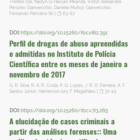
Trentini Izar, Nadyn El Hassan Miranda, Victor Alexandre
Percinio Gianvecchio, Daniele Muñoz Gianvecchio,
Fernando Pericário Itri
|
63-67
DOI:
https://doi.org/10.15260/rbc.v8i2.391
Perfil de drogas de abuso apreendidas
e admitidas no Instituto de Polícia
Científica entre os meses de janeiro a
novembro de 2017
G. R. Silva, R. A. R. Costa, P. Q. Lopes, J. R. O. Ferreira, A. F.
Santos Júnior, Hemerson Iury F. Magalhães
|
37-43
DOI:
https://doi.org/10.15260/rbc.v7i3.265
A elucidação de casos criminais a
partir das análises forenses:: Uma