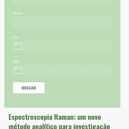
Autor
De
Até
BUSCAR
Espectroscopia Raman: um novo
método analítico para investigação