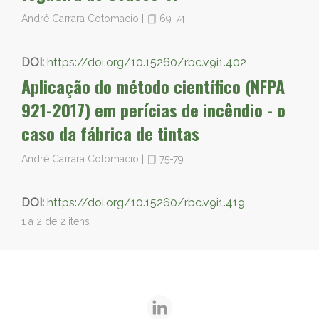
André Carrara Cotomacio
|
69-74
DOI:
https://doi.org/10.15260/rbc.v9i1.402
Aplicação do método científico (NFPA
921-2017) em perícias de incêndio - o
caso da fábrica de tintas
André Carrara Cotomacio
|
75-79
DOI:
https://doi.org/10.15260/rbc.v9i1.419
1 a 2 de 2 itens