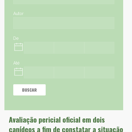
Autor
De
Até
BUSCAR
Avaliação pericial oficial em dois
canídeos a fim de constatar a situação