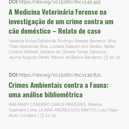
DOI:
https://doi.org/10.15260/rbc.v14i1.915
A Medicina Veterinária Forense na
investigação de um crime contra um
cão doméstico – Relato de caso
Vanessa Eloisa Dallabrida, Rodrigo Ananias Barreiros Silva,
Thaís Aparecida Silva, Luciana Dalazen dos Santos, Nadia
Cristine Weinert, Adriano de Oliveira Torres Carrasco,
Jayme Augusto Peres, Márcio de Barros Bandarra
|
26-32
DOI:
https://doi.org/10.15260/rbc.v13i2.821
Crimes Ambientais contra a Fauna:
uma análise bibliométrica
ANA MARY CORDEIRO DARCE PRAZERES, Waléria
Guerreiro Lima, LILIANA ANDRÉA DOS SANTOS, Luiz Filipe
Alves Cordeiro
|
22-29