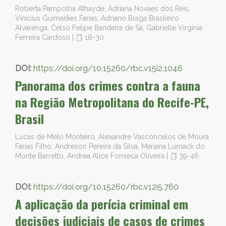
Roberta Pampolha Athayde, Adriana Novaes dos Reis,
Vinicius Guimarães Farias, Adriano Braga Brasileiro
Alvarenga, Celso Felipe Bandeira de Sá, Gabrielle Virgínia
Ferreira Cardoso
|
18-30
DOI:
https://doi.org/10.15260/rbc.v15i2.1046
Panorama dos crimes contra a fauna
na Região Metropolitana do Recife-PE,
Brasil
Lucas de Melo Monteiro, Alexandre Vasconcelos de Moura
Farias Filho, Andreson Pereira da Silva, Mariana Lumack do
Monte Barretto, Andrea Alice Fonseca Oliveira
|
39-46
DOI:
https://doi.org/10.15260/rbc.v12i5.760
A aplicação da perícia criminal em
decisões judiciais de casos de crimes