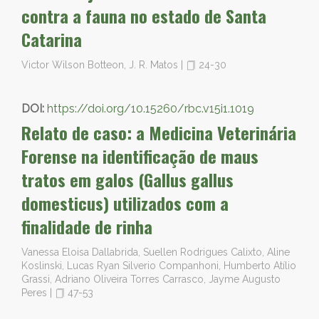
contra a fauna no estado de Santa
Catarina
Victor Wilson Botteon, J. R. Matos
|
24-30
DOI:
https://doi.org/10.15260/rbc.v15i1.1019
Relato de caso: a Medicina Veterinária
Forense na identificação de maus
tratos em galos (Gallus gallus
domesticus) utilizados com a
finalidade de rinha
Vanessa Eloisa Dallabrida, Suellen Rodrigues Calixto, Aline
Koslinski, Lucas Ryan Silverio Companhoni, Humberto Atílio
Grassi, Adriano Oliveira Torres Carrasco, Jayme Augusto
Peres
|
47-53