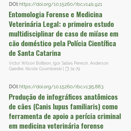
DOI:
https://doi.org/10.15260/rbc.v14i1.921
Entomologia Forense e Medicina
Veterinária Legal: o primeiro estudo
multidisciplinar de caso de miíase em
cão doméstico pela Polícia Científica
de Santa Catarina
Victor Wilson Botteon, Igor Salles Perecin, Anderson
Gaedke, Nicole Goumbieski
|
74-79
DOI:
https://doi.org/10.15260/rbc.v13i5.883
Produção de infográficos anatômicos
de cães (Canis lupus familiaris) como
ferramenta de apoio a perícia criminal
em medicina veterinária forense