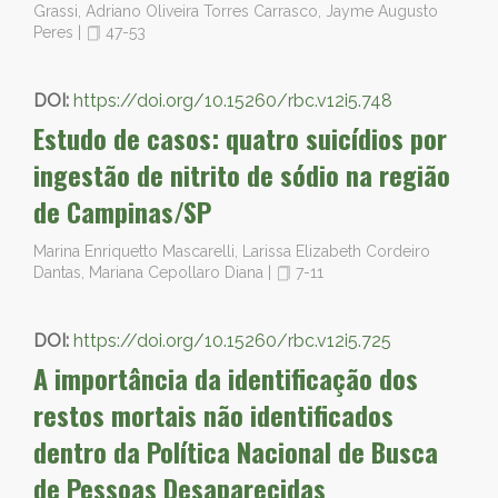
Grassi, Adriano Oliveira Torres Carrasco, Jayme Augusto
Peres
|
47-53
DOI:
https://doi.org/10.15260/rbc.v12i5.748
Estudo de casos: quatro suicídios por
ingestão de nitrito de sódio na região
de Campinas/SP
Marina Enriquetto Mascarelli, Larissa Elizabeth Cordeiro
Dantas, Mariana Cepollaro Diana
|
7-11
DOI:
https://doi.org/10.15260/rbc.v12i5.725
A importância da identificação dos
restos mortais não identificados
dentro da Política Nacional de Busca
de Pessoas Desaparecidas