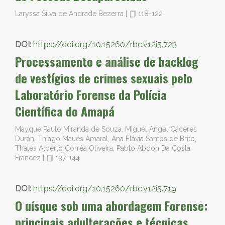
Laryssa Silva de Andrade Bezerra
|
118-122
DOI:
https://doi.org/10.15260/rbc.v12i5.723
Processamento e análise de backlog
de vestígios de crimes sexuais pelo
Laboratório Forense da Polícia
Científica do Amapá
Mayque Paulo Miranda de Souza, Miguel Ángel Cáceres
Durán, Thiago Maués Amaral, Ana Flávia Santos de Brito,
Thales Alberto Corrêa Oliveira, Pablo Abdon Da Costa
Francez
|
137-144
DOI:
https://doi.org/10.15260/rbc.v12i5.719
O uísque sob uma abordagem Forense:
principais adulterações e técnicas