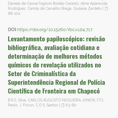
Daniela de Cássia Faglioni Boleta-Ceranto, Aline Aparecida
Rodrigues, Camila de Carvalho Braga, Giuliana Zardeto
|
88-102
DOI:
https://doi.org/10.15260/rbc.v12i4.717
Levantamento papiloscópico: revisão
bibliográfica, avaliação cotidiana e
determinação de melhores métodos
químicos de revelação utilizados no
Setor de Criminalística da
Superintendência Regional de Polícia
Científica de Fronteira em Chapecó
B.R.S. Silva, CARLOS AUGUSTO NOGUEIRA JÚNIOR, F.F.L.
Perilo, J. Frizon, C.O.S. Santos
|
63-80