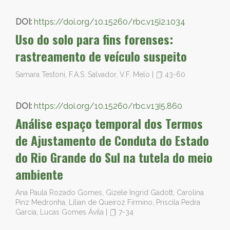
DOI:
https://doi.org/10.15260/rbc.v15i2.1034
Uso do solo para fins forenses:
rastreamento de veículo suspeito
Samara Testoni, F.A.S. Salvador, V.F. Melo
|
43-60
DOI:
https://doi.org/10.15260/rbc.v13i5.860
Análise espaço temporal dos Termos
de Ajustamento de Conduta do Estado
do Rio Grande do Sul na tutela do meio
ambiente
Ana Paula Rozado Gomes, Gizele Ingrid Gadott, Carolina
Pinz Medronha, Lílian de Queiroz Firmino, Priscila Pedra
Garcia, Lucas Gomes Ávila
|
7-34