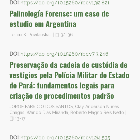
DOI:
https://doi.org/10.15260/rbc.v13i2.821
Palinología Forense: um caso de
estudio em Argentina
Leticia K. Povilauskas
|
32-36
DOI:
https://doi.org/10.15260/rbc.v7i3.246
Preservação da cadeia de custódia de
vestígios pela Polícia Militar do Estado
do Pará: fundamentos legais para
criação de procedimentos padrão
JORGE FABRICIO DOS SANTOS, Clay Anderson Nunes
Chagas, Wando Dias Miranda, Roberto Magno Reis Netto
|
13-17
DOI:
https://doi.org/10.15260/rbc.v12i4.535