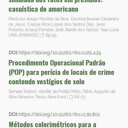
casuística de americano
Mariluzio Araujo Moreira da Silva, Carolina tavares Calderaro
de Jesus, Creusa Alice Lopes dos Santos Dias, Janio
Roberto Arnaud Ferreira, Jadir Ataide dos Santos, Yara Lucia
LINS JENNINGS
|
89-95
DOI:
https://doi.org/10.15260/rbc.v12i5.439
Procedimento Operacional Padrão
(POP) para perícia de locais de crime
contendo vestígios de solo
Samara Testoni, Vander de Freitas Melo, Fábio Augusto da
Silva Salvador, Paulo Akira Kunii
|
66-73
DOI:
https://doi.org/10.15260/rbc.v13i1.801
Métodos colorimétricos para a