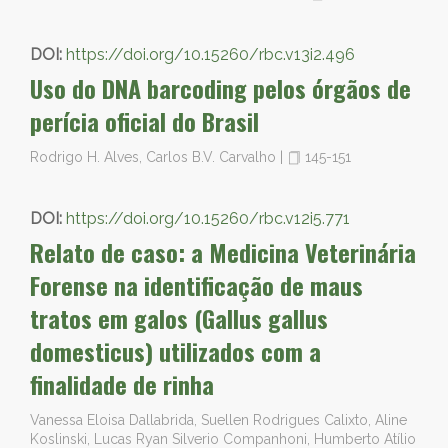
DOI:
https://doi.org/10.15260/rbc.v13i2.496
Uso do DNA barcoding pelos órgãos de
perícia oficial do Brasil
Rodrigo H. Alves, Carlos B.V. Carvalho
|
145-151
DOI:
https://doi.org/10.15260/rbc.v12i5.771
Relato de caso: a Medicina Veterinária
Forense na identificação de maus
tratos em galos (Gallus gallus
domesticus) utilizados com a
finalidade de rinha
Vanessa Eloisa Dallabrida, Suellen Rodrigues Calixto, Aline
Koslinski, Lucas Ryan Silverio Companhoni, Humberto Atílio