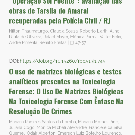
“Operação Sol Poente”: avaliação das
obras de Tarsila do Amaral
recuperadas pela Polícia Civil / RJ
Nilton Thaumaturgo, Claudia Souza, Roberto Liarth, Aline
Paula de Oliveira, Rafael Mayer, Mônica Parma, Valter Félix,
André Pimenta, Renato Freitas
|
47-57
DOI:
https://doi.org/10.15260/rbc.v13i1.745
O uso de matrizes biológicas e testes
analíticos presentes na Toxicologia
Forense: O Uso De Matrizes Biológicas
Na Toxicologia Forense Com Ênfase Na
Resolução De Crimes
Mariana Ramires Santos da Lomba, Mariana Moraes Pinc,
Juliana Cogo, Monica Micheli Alexandre, Franciele da Silva
Quemel, Odair Alberton, Emerson Luiz Botelho Lourenço,