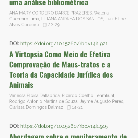
uma análise bibliométrica
ANA MARY CORDEIRO DARCE PRAZERES, Waléria
Guerreiro Lima, LILIANA ANDRÉA DOS SANTOS, Luiz Filipe
Alves Cordeiro
|
22-29
DOI:
https://doi.org/10.15260/rbc.v14i1.921
A Virtopsia Como Meio de Efetiva
Comprovação de Maus-tratos e a
Teoria da Capacidade Jurídica dos
Animais
Vanessa Eloisa Dallabrida, Ricardo Coelho Lehmkuhl,
Rodrigo Antonio Martins de Souza, Jayme Augusto Peres,
Clarissa Domingos Dalmaz
|
14-21
DOI:
https://doi.org/10.15260/rbc.v14i1.915
Abordagem sobre o monitoramento de