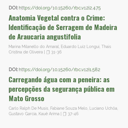
DOI:
https://doi.org/10.15260/rbc.v12i2.475
Anatomia Vegetal contra o Crime:
Identificação de Serragem de Madeira
de Araucaria angustifolia
Marina Milanello do Amaral, Eduardo Luiz Longui, Thais
Cristina de Oliveira
|
31-36
DOI:
https://doi.org/10.15260/rbc.v12i1.582
Carregando água com a peneira: as
percepções da segurança pública em
Mato Grosso
Carlo Ralph De Musis, Fabiane Souza Melo, Luciano Uchôa,
Gustavo Garcia, Kauê Arima
|
37-46