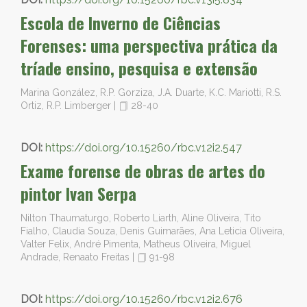
Escola de Inverno de Ciências
Forenses: uma perspectiva prática da
tríade ensino, pesquisa e extensão
Marina González, R.P. Gorziza, J.A. Duarte, K.C. Mariotti, R.S.
Ortiz, R.P. Limberger
|
28-40
DOI:
https://doi.org/10.15260/rbc.v12i2.547
Exame forense de obras de artes do
pintor Ivan Serpa
Nilton Thaumaturgo, Roberto Liarth, Aline Oliveira, Tito
Fialho, Claudia Souza, Denis Guimarães, Ana Leticia Oliveira,
Valter Felix, André Pimenta, Matheus Oliveira, Miguel
Andrade, Renaato Freitas
|
91-98
DOI:
https://doi.org/10.15260/rbc.v12i2.676