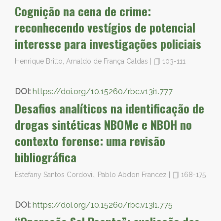
Cognição na cena de crime:
reconhecendo vestígios de potencial
interesse para investigações policiais
Henrique Britto, Arnaldo de França Caldas
|
103-111
DOI:
https://doi.org/10.15260/rbc.v13i1.777
Desafios analíticos na identificação de
drogas sintéticas NBOMe e NBOH no
contexto forense: uma revisão
bibliográfica
Estefany Santos Cordovil, Pablo Abdon Francez
|
168-175
DOI:
https://doi.org/10.15260/rbc.v13i1.775