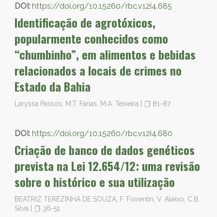
DOI:
https://doi.org/10.15260/rbc.v12i4.685
Identificação de agrotóxicos,
popularmente conhecidos como
“chumbinho”, em alimentos e bebidas
relacionados a locais de crimes no
Estado da Bahia
Laryssa Passos, M.T. Farias, M.A. Teixeira
|
81-87
DOI:
https://doi.org/10.15260/rbc.v12i4.680
Criação de banco de dados genéticos
prevista na Lei 12.654/12: uma revisão
sobre o histórico e sua utilização
BEATRIZ TEREZINHA DE SOUZA, F. Fiorentin, V. Aleixo, C.B.
Silva
|
36-51