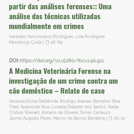
partir das análises forenses:: Uma
análise das técnicas utilizadas
mundialmente em crimes
Ivanildes Vasconcelos Rodrigues, Livia Rodrigues
Mendonça Costa
|
46-69
DOI:
https://doi.org/10.15260/rbc.v14i1.911
A Medicina Veterinária Forense na
investigação de um crime contra um
cão doméstico – Relato de caso
Vanessa Eloisa Dallabrida, Rodrigo Ananias Barreiros Silva,
Thaís Aparecida Silva, Luciana Dalazen dos Santos, Nadia
Cristine Weinert, Adriano de Oliveira Torres Carrasco,
Jayme Augusto Peres, Márcio de Barros Bandarra
|
26-32