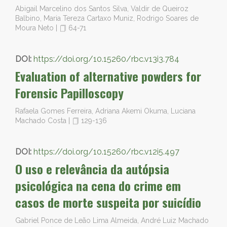
Abigail Marcelino dos Santos Silva, Valdir de Queiroz
Balbino, Maria Tereza Cartaxo Muniz, Rodrigo Soares de
Moura Neto
|
64-71
DOI:
https://doi.org/10.15260/rbc.v13i3.784
Evaluation of alternative powders for
Forensic Papilloscopy
Rafaela Gomes Ferreira, Adriana Akemi Okuma, Luciana
Machado Costa
|
129-136
DOI:
https://doi.org/10.15260/rbc.v12i5.497
O uso e relevância da autópsia
psicológica na cena do crime em
casos de morte suspeita por suicídio
Gabriel Ponce de Leão Lima Almeida, André Luiz Machado