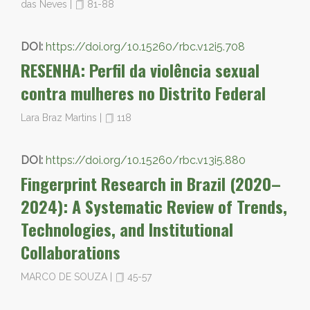
das Neves
|
81-88
DOI:
https://doi.org/10.15260/rbc.v12i5.708
RESENHA: Perfil da violência sexual
contra mulheres no Distrito Federal
Lara Braz Martins
|
118
DOI:
https://doi.org/10.15260/rbc.v13i5.880
Fingerprint Research in Brazil (2020–
2024): A Systematic Review of Trends,
Technologies, and Institutional
Collaborations
MARCO DE SOUZA
|
45-57