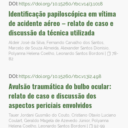
DOI:
https://doi.org/10.15260/rbc.v14i3.1018
Identificação papiloscópica em vítima
de acidente aéreo – relato de caso e
discussão da técnica utilizada
Aldeir José da Silva, Fernando Carvalho dos Santos,
Marcelo de Souza Almeida, Alexander Santos Dionísio,
Polyanna Helena Coelho, Leonardo Santos Bordoni
|
78-
82
DOI:
https://doi.org/10.15260/rbc.v13i2.498
Avulsão traumática do bulbo ocular:
relato de caso e discussão dos
aspectos periciais envolvidos
Tauer Jordani Gusmão do Couto, Cristiano Otavio Luciano
Coulart, Geraldo Magela de Azevedo Júnior, Polyanna
Helena Coelho, Leonardo Santos Bordoni
|
92-99