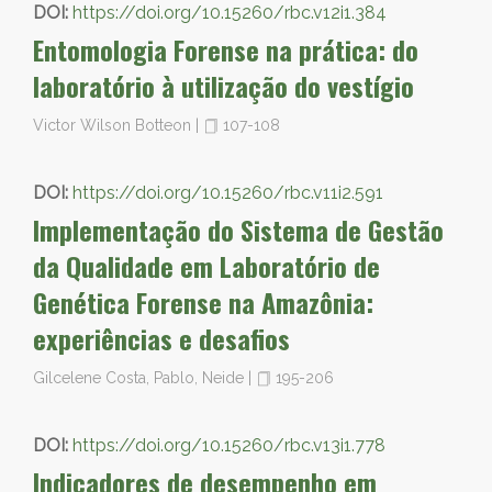
DOI:
https://doi.org/10.15260/rbc.v12i1.384
Entomologia Forense na prática: do
laboratório à utilização do vestígio
Victor Wilson Botteon
|
107-108
DOI:
https://doi.org/10.15260/rbc.v11i2.591
Implementação do Sistema de Gestão
da Qualidade em Laboratório de
Genética Forense na Amazônia:
experiências e desafios
Gilcelene Costa, Pablo, Neide
|
195-206
DOI:
https://doi.org/10.15260/rbc.v13i1.778
Indicadores de desempenho em