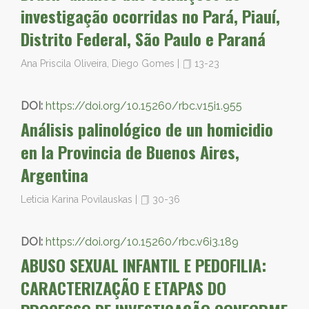
investigação ocorridas no Pará, Piauí,
Distrito Federal, São Paulo e Paraná
Ana Priscila Oliveira, Diego Gomes
|
13-23
DOI:
https://doi.org/10.15260/rbc.v15i1.955
Análisis palinológico de un homicidio
en la Provincia de Buenos Aires,
Argentina
Leticia Karina Povilauskas
|
30-36
DOI:
https://doi.org/10.15260/rbc.v6i3.189
ABUSO SEXUAL INFANTIL E PEDOFILIA:
CARACTERIZAÇÃO E ETAPAS DO