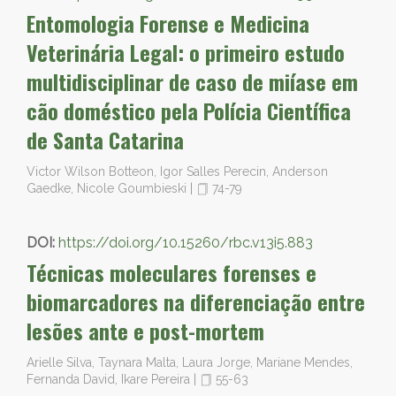
Entomologia Forense e Medicina
Veterinária Legal: o primeiro estudo
multidisciplinar de caso de miíase em
cão doméstico pela Polícia Científica
de Santa Catarina
Victor Wilson Botteon, Igor Salles Perecin, Anderson
Gaedke, Nicole Goumbieski
|
74-79
DOI:
https://doi.org/10.15260/rbc.v13i5.883
Técnicas moleculares forenses e
biomarcadores na diferenciação entre
lesões ante e post-mortem
Arielle Silva, Taynara Malta, Laura Jorge, Mariane Mendes,
Fernanda David, Ikare Pereira
|
55-63