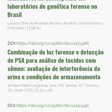
laboratórios de genética forense no
Brasil
Laryssa Silva de Andrade Bezerra, Advaldo, Camila Fabrício
Poltronieri
|
58-67
DOI:
https://doi.org/10.15260/rbc.v14i3.966
Combinação de luz forense e detecção
de PSA para análise de tecidos com
sêmen: avaliação de interferência da
urina e condições de armazenamento
Sordaini Maria Caligiorne, Silva, RM, Simões, RT, Fonseca,
YG, Horta, COD
|
101-108
DOI:
https://doi.org/10.15260/rbc.v14i2.930