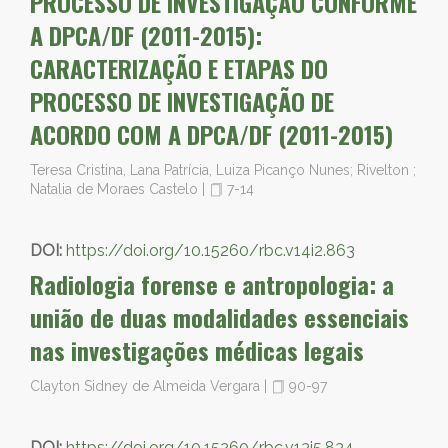
PROCESSO DE INVESTIGAÇÃO CONFORME
A DPCA/DF (2011-2015):
CARACTERIZAÇÃO E ETAPAS DO
PROCESSO DE INVESTIGAÇÃO DE
ACORDO COM A DPCA/DF (2011-2015)
Teresa Cristina, Lana Patrícia, Luiza Picanço Nunes; Rivelton ;
Natalia de Moraes Castelo
|
7-14
DOI:
https://doi.org/10.15260/rbc.v14i2.863
Radiologia forense e antropologia: a
união de duas modalidades essenciais
nas investigações médicas legais
Clayton Sidney de Almeida Vergara
|
90-97
DOI:
https://doi.org/10.15260/rbc.v13i5.834