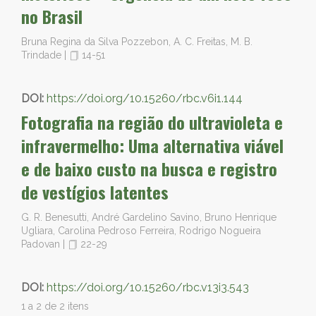
no Brasil
Bruna Regina da Silva Pozzebon, A. C. Freitas, M. B.
Trindade
|
14-51
DOI:
https://doi.org/10.15260/rbc.v6i1.144
Fotografia na região do ultravioleta e
infravermelho: Uma alternativa viável
e de baixo custo na busca e registro
de vestígios latentes
G. R. Benesutti, André Gardelino Savino, Bruno Henrique
Ugliara, Carolina Pedroso Ferreira, Rodrigo Nogueira
Padovan
|
22-29
DOI:
https://doi.org/10.15260/rbc.v13i3.543
1 a 2 de 2 itens