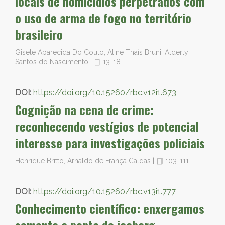
locais de homicídios perpetrados com
o uso de arma de fogo no território
brasileiro
Gisele Aparecida Do Couto, Aline Thaís Bruni, Alderly
Santos do Nascimento
|
13-18
DOI:
https://doi.org/10.15260/rbc.v12i1.673
Cognição na cena de crime:
reconhecendo vestígios de potencial
interesse para investigações policiais
Henrique Britto, Arnaldo de França Caldas
|
103-111
DOI:
https://doi.org/10.15260/rbc.v13i1.777
Conhecimento científico: enxergamos