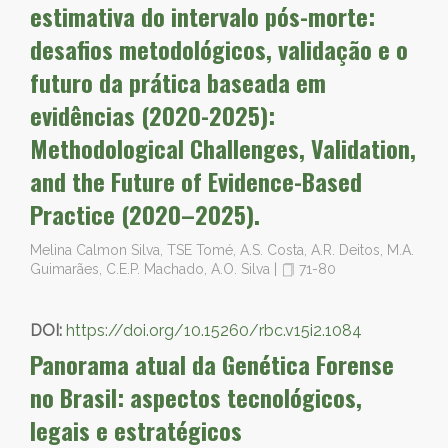
estimativa do intervalo pós-morte:
desafios metodológicos, validação e o
futuro da prática baseada em
evidências (2020-2025):
Methodological Challenges, Validation,
and the Future of Evidence-Based
Practice (2020–2025).
Melina Calmon Silva, TSE Tomé, A.S. Costa, A.R. Deitos, M.A.
Guimarães, C.E.P. Machado, A.O. Silva
|
71-80
DOI:
https://doi.org/10.15260/rbc.v15i2.1084
Panorama atual da Genética Forense
no Brasil: aspectos tecnológicos,
legais e estratégicos