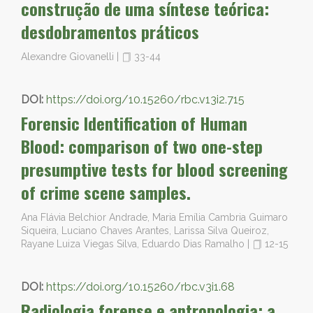
construção de uma síntese teórica:
desdobramentos práticos
Alexandre Giovanelli
|
33-44
DOI:
https://doi.org/10.15260/rbc.v13i2.715
Forensic Identification of Human
Blood: comparison of two one-step
presumptive tests for blood screening
of crime scene samples.
Ana Flávia Belchior Andrade, Maria Emília Cambria Guimaro
Siqueira, Luciano Chaves Arantes, Larissa Silva Queiroz,
Rayane Luiza Viegas Silva, Eduardo Dias Ramalho
|
12-15
DOI:
https://doi.org/10.15260/rbc.v3i1.68
Radiologia forense e antropologia: a