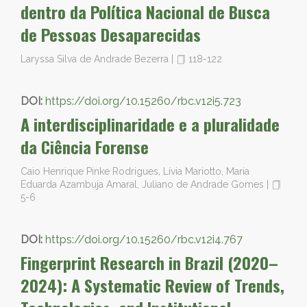
dentro da Política Nacional de Busca
de Pessoas Desaparecidas
Laryssa Silva de Andrade Bezerra
|
118-122
DOI:
https://doi.org/10.15260/rbc.v12i5.723
A interdisciplinaridade e a pluralidade
da Ciência Forense
Caio Henrique Pinke Rodrigues, Lívia Mariotto, Maria
Eduarda Azambuja Amaral, Juliano de Andrade Gomes
|
5-6
DOI:
https://doi.org/10.15260/rbc.v12i4.767
Fingerprint Research in Brazil (2020–
2024): A Systematic Review of Trends,