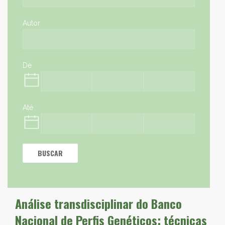
Autor
De
Até
BUSCAR
Análise transdisciplinar do Banco
Nacional de Perfis Genéticos: técnicas