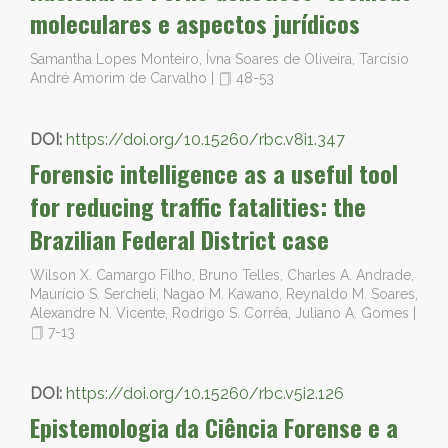
moleculares e aspectos jurídicos
Samantha Lopes Monteiro, Ívna Soares de Oliveira, Tarcísio
André Amorim de Carvalho
|
48-53
DOI:
https://doi.org/10.15260/rbc.v8i1.347
Forensic intelligence as a useful tool
for reducing traffic fatalities: the
Brazilian Federal District case
Wilson X. Camargo Filho, Bruno Telles, Charles A. Andrade,
Maurício S. Sercheli, Nagao M. Kawano, Reynaldo M. Soares,
Alexandre N. Vicente, Rodrigo S. Corrêa, Juliano A. Gomes
|
7-13
DOI:
https://doi.org/10.15260/rbc.v5i2.126
Epistemologia da Ciência Forense e a