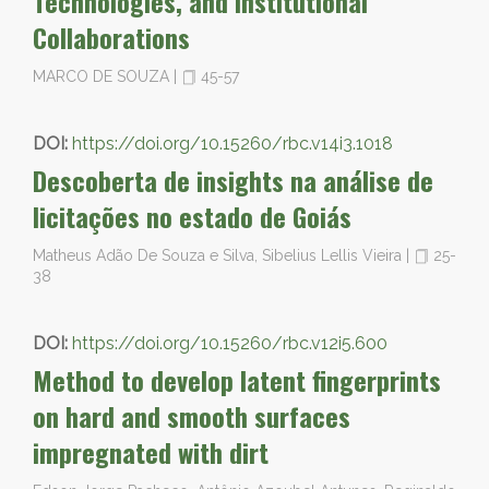
Technologies, and Institutional
Collaborations
MARCO DE SOUZA
|
45-57
DOI:
https://doi.org/10.15260/rbc.v14i3.1018
Descoberta de insights na análise de
licitações no estado de Goiás
Matheus Adão De Souza e Silva, Sibelius Lellis Vieira
|
25-
38
DOI:
https://doi.org/10.15260/rbc.v12i5.600
Method to develop latent fingerprints
on hard and smooth surfaces
impregnated with dirt