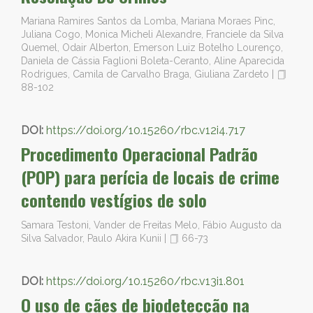
Mariana Ramires Santos da Lomba, Mariana Moraes Pinc,
Juliana Cogo, Monica Micheli Alexandre, Franciele da Silva
Quemel, Odair Alberton, Emerson Luiz Botelho Lourenço,
Daniela de Cássia Faglioni Boleta-Ceranto, Aline Aparecida
Rodrigues, Camila de Carvalho Braga, Giuliana Zardeto
|
88-102
DOI:
https://doi.org/10.15260/rbc.v12i4.717
Procedimento Operacional Padrão
(POP) para perícia de locais de crime
contendo vestígios de solo
Samara Testoni, Vander de Freitas Melo, Fábio Augusto da
Silva Salvador, Paulo Akira Kunii
|
66-73
DOI:
https://doi.org/10.15260/rbc.v13i1.801
O uso de cães de biodetecção na