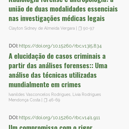
união de duas modalidades essenciais
nas investigações médicas legais
Clayton Sidney de Almeida Vergara
|
90-97
DOI:
https://doi.org/10.15260/rbc.v13i5.834
A elucidação de casos criminais a
partir das análises forenses:: Uma
análise das técnicas utilizadas
mundialmente em crimes
Ivanildes Vasconcelos Rodrigues, Livia Rodrigues
Mendonça Costa
|
46-69
DOI:
https://doi.org/10.15260/rbc.v14i1.911
Um compromisso com o rigor