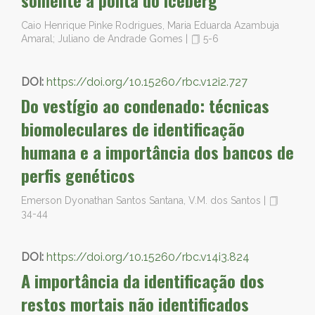
somente a ponta do iceberg
Caio Henrique Pinke Rodrigues, Maria Eduarda Azambuja
Amaral; Juliano de Andrade Gomes
|
5-6
DOI:
https://doi.org/10.15260/rbc.v12i2.727
Do vestígio ao condenado: técnicas
biomoleculares de identificação
humana e a importância dos bancos de
perfis genéticos
Emerson Dyonathan Santos Santana, V.M. dos Santos
|
34-44
DOI:
https://doi.org/10.15260/rbc.v14i3.824
A importância da identificação dos
restos mortais não identificados