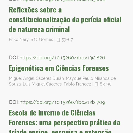
Reflexões sobre a
constitucionalização da perícia oficial
de natureza criminal
Ériko Nery, S.C. Gomes
|
59-67
DOI:
https://doi.org/10.15260/rbc.v13i2.826
Epigenética em Ciências Forenses
Miguel Ángel Cáceres Durán, Mayque Paulo Miranda de
Souza, Luis Miguel Cáceres, Pablo Francez
|
83-90
DOI:
https://doi.org/10.15260/rbc.v12i2.709
Escola de Inverno de Ciências
Forenses: uma perspectiva prática da
tríade ensino, pesquisa e extensão