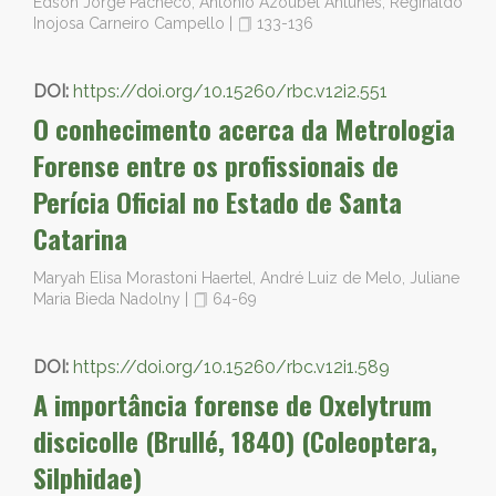
Edson Jorge Pacheco, Antônio Azoubel Antunes, Reginaldo
Inojosa Carneiro Campello
|
133-136
DOI:
https://doi.org/10.15260/rbc.v12i2.551
O conhecimento acerca da Metrologia
Forense entre os profissionais de
Perícia Oficial no Estado de Santa
Catarina
Maryah Elisa Morastoni Haertel, André Luiz de Melo, Juliane
Maria Bieda Nadolny
|
64-69
DOI:
https://doi.org/10.15260/rbc.v12i1.589
A importância forense de Oxelytrum
discicolle (Brullé, 1840) (Coleoptera,
Silphidae)