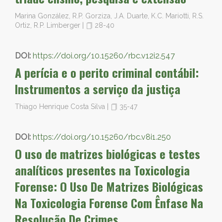
Marina González, R.P. Gorziza, J.A. Duarte, K.C. Mariotti, R.S.
Ortiz, R.P. Limberger
|
28-40
DOI:
https://doi.org/10.15260/rbc.v12i2.547
A perícia e o perito criminal contábil:
Instrumentos a serviço da justiça
Thiago Henrique Costa Silva
|
35-47
DOI:
https://doi.org/10.15260/rbc.v8i1.250
O uso de matrizes biológicas e testes
analíticos presentes na Toxicologia
Forense: O Uso De Matrizes Biológicas
Na Toxicologia Forense Com Ênfase Na
Resolução De Crimes