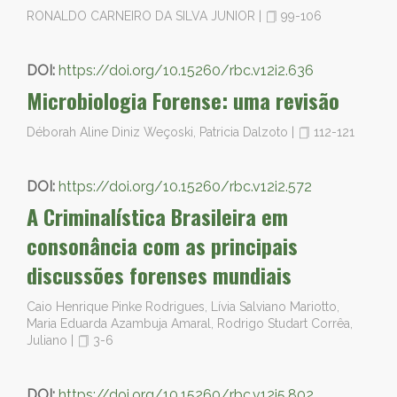
RONALDO CARNEIRO DA SILVA JUNIOR
|
99-106
DOI:
https://doi.org/10.15260/rbc.v12i2.636
Microbiologia Forense: uma revisão
Déborah Aline Diniz Weçoski, Patricia Dalzoto
|
112-121
DOI:
https://doi.org/10.15260/rbc.v12i2.572
A Criminalística Brasileira em
consonância com as principais
discussões forenses mundiais
Caio Henrique Pinke Rodrigues, Lívia Salviano Mariotto,
Maria Eduarda Azambuja Amaral, Rodrigo Studart Corrêa,
Juliano
|
3-6
DOI:
https://doi.org/10.15260/rbc.v12i5.802