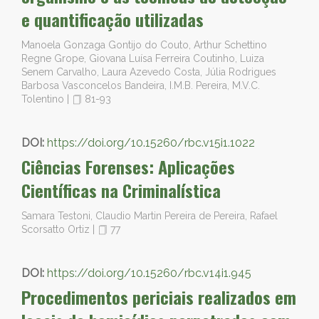
e quantificação utilizadas
Manoela Gonzaga Gontijo do Couto, Arthur Schettino
Regne Grope, Giovana Luísa Ferreira Coutinho, Luiza
Senem Carvalho, Laura Azevedo Costa, Júlia Rodrigues
Barbosa Vasconcelos Bandeira, I.M.B. Pereira, M.V.C.
Tolentino
|
81-93
DOI:
https://doi.org/10.15260/rbc.v15i1.1022
Ciências Forenses: Aplicações
Científicas na Criminalística
Samara Testoni, Claudio Martin Pereira de Pereira, Rafael
Scorsatto Ortiz
|
77
DOI:
https://doi.org/10.15260/rbc.v14i1.945
Procedimentos periciais realizados em