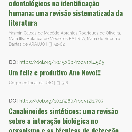
odontológicos na identificação
humana: uma revisão sistematizada da
literatura
Yasmin Caldas de Macêdo Abrantes Rodrigues de Oliveira,
Mara Ilka Holanda de Medeiros BATISTA, Maria do Socorro
Dantas de ARAUJO
|
52-62
DOI:
https://doi.org/10.15260/rbc.v12i4.565
Um feliz e produtivo Ano Novo!!!
Corpo editorial da RBC
|
5-6
DOI:
https://doi.org/10.15260/rbc.v12i1.703
Canabinoides sintéticos: uma revisão
sobre a interação biológica no
organismo e as técnicas de detecção