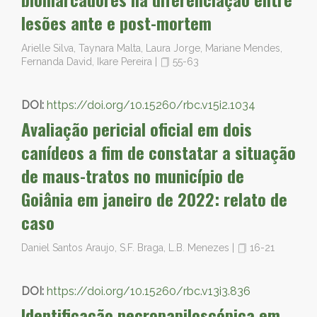
lesões ante e post-mortem
Arielle Silva, Taynara Malta, Laura Jorge, Mariane Mendes,
Fernanda David, Ikare Pereira
|
55-63
DOI:
https://doi.org/10.15260/rbc.v15i2.1034
Avaliação pericial oficial em dois
canídeos a fim de constatar a situação
de maus-tratos no município de
Goiânia em janeiro de 2022: relato de
caso
Daniel Santos Araujo, S.F. Braga, L.B. Menezes
|
16-21
DOI:
https://doi.org/10.15260/rbc.v13i3.836
Identificação necropapiloscópica em