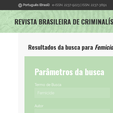
Português (Brasil)
e-ISSN: 2237-9223 | ISSN: 2237-3691
REVISTA BRASILEIRA DE CRIMINALÍ
Resultados da busca para
Femici
Parâmetros da busca
Termo de Busca
Autor