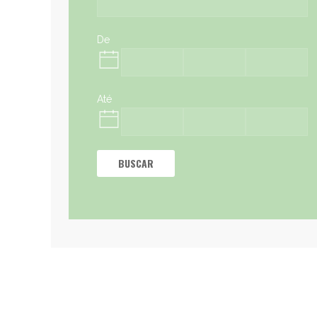
De
Até
BUSCAR