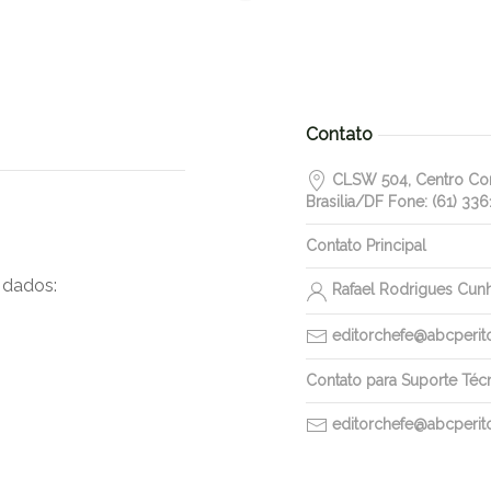
Contato
CLSW 504, Centro Come
Brasilia/DF Fone: (61) 336
Contato Principal
 dados:
Rafael Rodrigues Cun
editorchefe@abcperitos
Contato para Suporte Téc
editorchefe@abcperitos