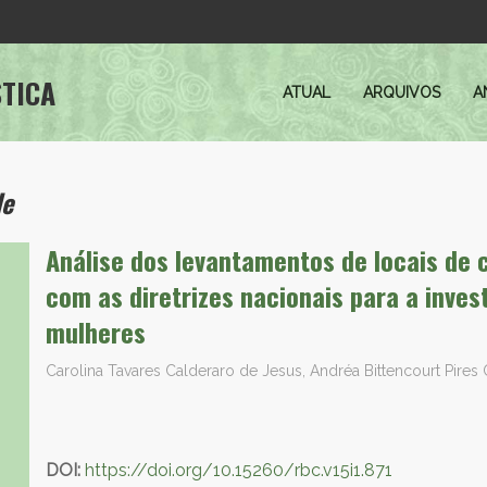
STICA
ATUAL
ARQUIVOS
A
de
Análise dos levantamentos de locais de 
com as diretrizes nacionais para a inves
mulheres
Carolina Tavares Calderaro de Jesus, Andréa Bittencourt Pire
DOI:
https://doi.org/10.15260/rbc.v15i1.871