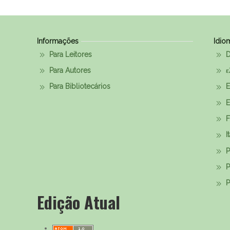
Informações
Idio
Para Leitores
D
Para Autores
ε
Para Bibliotecários
E
E
F
I
P
P
Р
Edição Atual