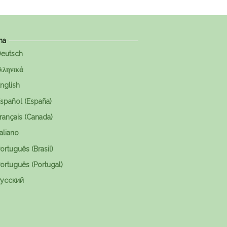
ma
eutsch
λληνικά
nglish
spañol (España)
rançais (Canada)
taliano
ortuguês (Brasil)
ortuguês (Portugal)
усский