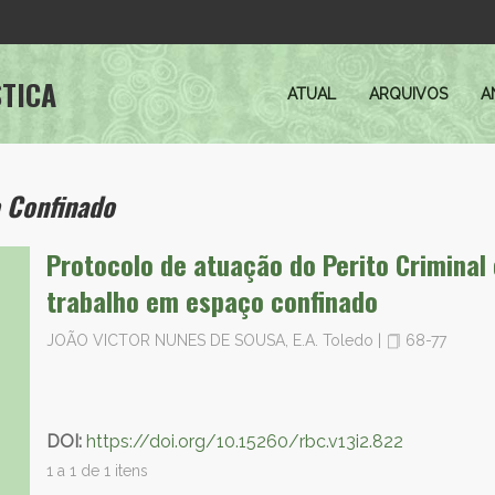
STICA
ATUAL
ARQUIVOS
A
 Confinado
Protocolo de atuação do Perito Criminal
trabalho em espaço confinado
JOÃO VICTOR NUNES DE SOUSA, E.A. Toledo
|
68-77
DOI:
https://doi.org/10.15260/rbc.v13i2.822
1 a 1 de 1 itens