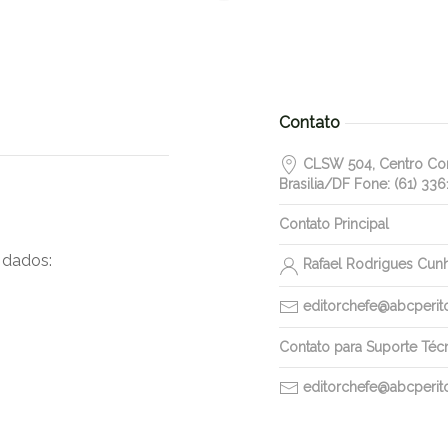
Contato
CLSW 504, Centro Come
Brasilia/DF Fone: (61) 336
Contato Principal
 dados:
Rafael Rodrigues Cun
editorchefe@abcperitos
Contato para Suporte Téc
editorchefe@abcperitos