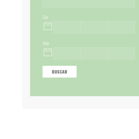
De
Até
BUSCAR