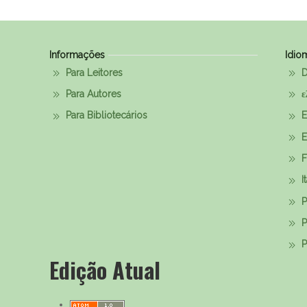
Informações
Idio
Para Leitores
D
Para Autores
ε
Para Bibliotecários
E
E
F
I
P
P
Р
Edição Atual