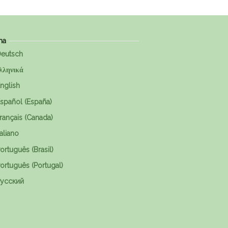
ma
eutsch
λληνικά
nglish
spañol (España)
rançais (Canada)
taliano
ortuguês (Brasil)
ortuguês (Portugal)
усский