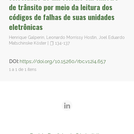
de trânsito por meio da leitura dos
códigos de falhas de suas unidades
eletrônicas
Henrique Galperin, Leonardo Morrissy Hostin, Joel Eduardo
Matschinske Köster
|
134-137
DOI:
https://doi.org/10.15260/rbc.v12i4.657
1 a 1 de 1 itens