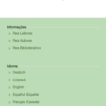
Informações
Para Leitores
Para Autores
Para Bibliotecários
Idioma
Deutsch
ελληνικά
English
Español (España)
Français (Canada)