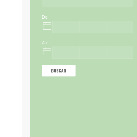
De
Até
BUSCAR