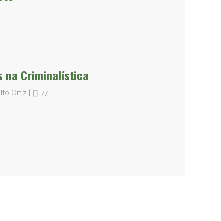
s na Criminalística
atto Ortiz
|
77