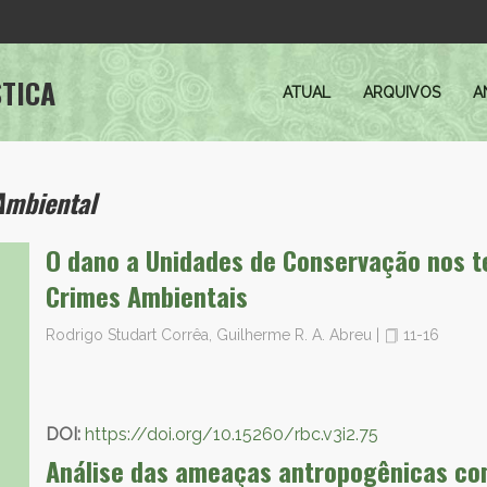
STICA
ATUAL
ARQUIVOS
A
Ambiental
O dano a Unidades de Conservação nos t
Crimes Ambientais
Rodrigo Studart Corrêa, Guilherme R. A. Abreu
|
11-16
DOI:
https://doi.org/10.15260/rbc.v3i2.75
Análise das ameaças antropogênicas com