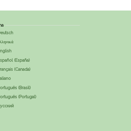
ma
eutsch
λληνικά
nglish
spañol (España)
rançais (Canada)
taliano
ortuguês (Brasil)
ortuguês (Portugal)
усский