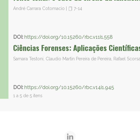
André Carrara Cotomacio
|
7-14
DOI:
https://doi.org/10.15260/rbc.v11i1.558
Ciências Forenses: Aplicações Científica
Samara Testoni, Claudio Martin Pereira de Pereira, Rafael Scors
DOI:
https://doi.org/10.15260/rbc.v14i1.945
1 a 5 de 5 itens