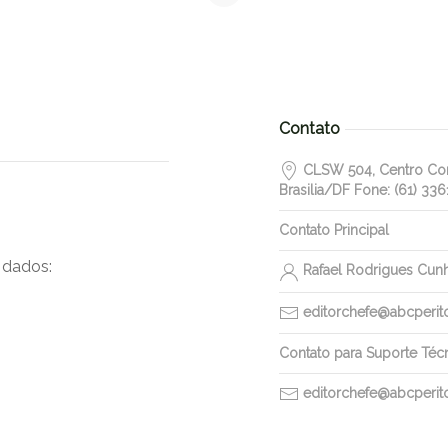
Contato
CLSW 504, Centro Come
Brasilia/DF Fone: (61) 336
Contato Principal
 dados:
Rafael Rodrigues Cun
editorchefe@abcperitos
Contato para Suporte Téc
editorchefe@abcperitos