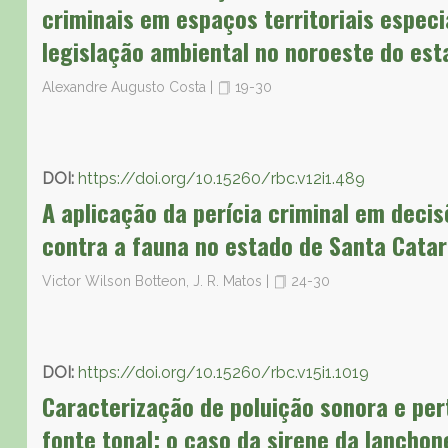
criminais em espaços territoriais espec
legislação ambiental no noroeste do est
Alexandre Augusto Costa
|
19-30
DOI:
https://doi.org/10.15260/rbc.v12i1.489
A aplicação da perícia criminal em decis
contra a fauna no estado de Santa Catar
Victor Wilson Botteon, J. R. Matos
|
24-30
DOI:
https://doi.org/10.15260/rbc.v15i1.1019
Caracterização de poluição sonora e p
fonte tonal: o caso da sirene da lanchon