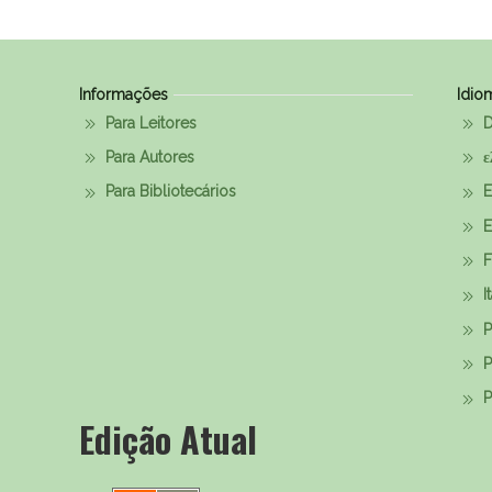
Informações
Idio
Para Leitores
D
Para Autores
ε
Para Bibliotecários
E
E
F
I
P
P
Р
Edição Atual