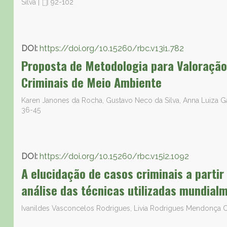
Silva
|
92-102
DOI:
https://doi.org/10.15260/rbc.v13i1.782
Proposta de Metodologia para Valoração
Criminais de Meio Ambiente
Karen Janones da Rocha, Gustavo Neco da Silva, Anna Luiza G
36-45
DOI:
https://doi.org/10.15260/rbc.v15i2.1092
A elucidação de casos criminais a partir
análise das técnicas utilizadas mundia
Ivanildes Vasconcelos Rodrigues, Livia Rodrigues Mendonça 