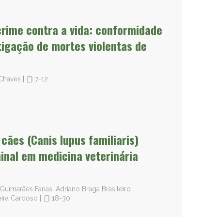
crime contra a vida: conformidade
tigação de mortes violentas de
s Chaves
|
7-12
cães (Canis lupus familiaris)
inal em medicina veterinária
uimarães Farias, Adriano Braga Brasileiro
reira Cardoso
|
18-30