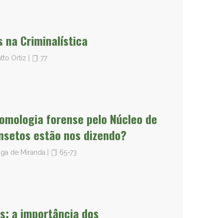
s na Criminalística
atto Ortiz
|
77
tomologia forense pelo Núcleo de
insetos estão nos dizendo?
raga de Miranda
|
65-73
s: a importância dos