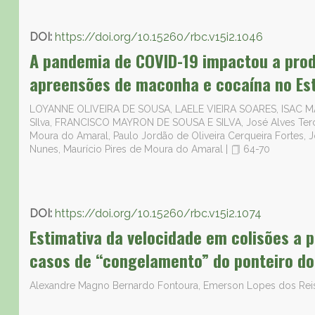
DOI:
https://doi.org/10.15260/rbc.v15i2.1046
A pandemia de COVID-19 impactou a produ
apreensões de maconha e cocaína no Est
LOYANNE OLIVEIRA DE SOUSA, LAELE VIEIRA SOARES, ISAC 
SIlva, FRANCISCO MAYRON DE SOUSA E SILVA, José Alves Tercei
Moura do Amaral, Paulo Jordão de Oliveira Cerqueira Fortes,
Nunes, Maurício Pires de Moura do Amaral
|
64-70
DOI:
https://doi.org/10.15260/rbc.v15i2.1074
Estimativa da velocidade em colisões a 
casos de “congelamento” do ponteiro do
Alexandre Magno Bernardo Fontoura, Emerson Lopes dos Re