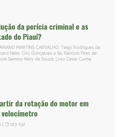
ção da perícia criminal e as
ado do Piauí?
MARIANO MARTINS CARVALHO, Tiago Rodrigues da
ro Neto, Ciro Gonçalves e Sá, Fabrício Pires de
 José Sammy Nery de Souza, Lívio Cesar Cunha
partir da rotação do motor em
 velocímetro
is
|
123-132