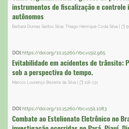
instrumentos de fiscalização e controle 
autônomos
Barbara Dumas Santos Silva, Thiago Henrique Costa Silva
|
9
DOI:
https://doi.org/10.15260/rbc.v15i2.965
Evitabilidade em acidentes de trânsito:
sob a perspectiva do tempo.
Marcos Lourenço Bezerra da Silva
|
116-131
DOI:
https://doi.org/10.15260/rbc.v15i1.1083
Combate ao Estelionato Eletrônico no Bra
investigação ocorridas no Pará, Piauí, Di