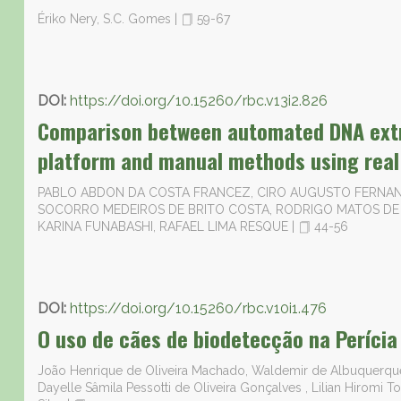
Ériko Nery, S.C. Gomes
|
59-67
DOI:
https://doi.org/10.15260/rbc.v13i2.826
Comparison between automated DNA extr
platform and manual methods using real
PABLO ABDON DA COSTA FRANCEZ, CIRO AUGUSTO FERNAND
SOCORRO MEDEIROS DE BRITO COSTA, RODRIGO MATOS DE 
KARINA FUNABASHI, RAFAEL LIMA RESQUE
|
44-56
DOI:
https://doi.org/10.15260/rbc.v10i1.476
O uso de cães de biodetecção na Perícia
João Henrique de Oliveira Machado, Waldemir de Albuquerque
Dayelle Sâmila Pessotti de Oliveira Gonçalves , Lilian Hiromi