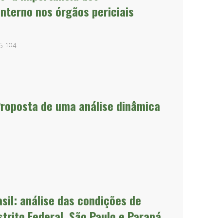
interno nos órgãos periciais
5-104
 Proposta de uma análise dinâmica
sil: análise das condições de
strito Federal, São Paulo e Paraná