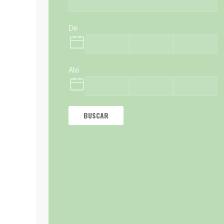
De
Até
BUSCAR