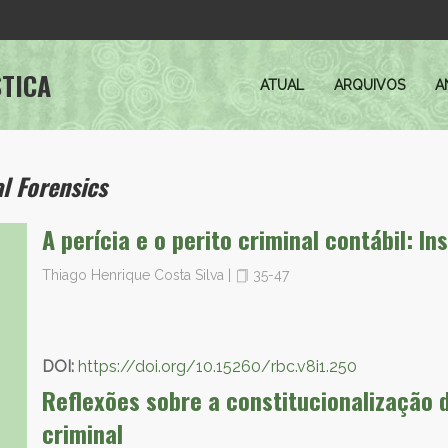
STICA
ATUAL
ARQUIVOS
A
l Forensics
A perícia e o perito criminal contábil: I
Thiago Henrique Costa Silva
|
35-47
DOI:
https://doi.org/10.15260/rbc.v8i1.250
Reflexões sobre a constitucionalização d
criminal