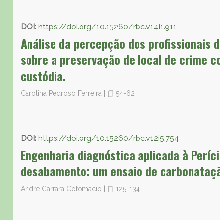
DOI:
https://doi.org/10.15260/rbc.v14i1.911
Análise da percepção dos profissionais 
sobre a preservação de local de crime c
custódia.
Carolina Pedroso Ferreira
|
54-62
DOI:
https://doi.org/10.15260/rbc.v12i5.754
Engenharia diagnóstica aplicada à Períci
desabamento: um ensaio de carbonatação
André Carrara Cotomacio
|
125-134