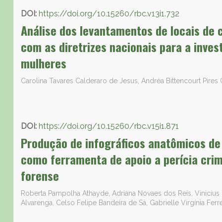
DOI:
https://doi.org/10.15260/rbc.v13i1.732
Análise dos levantamentos de locais de 
com as diretrizes nacionais para a inves
mulheres
Carolina Tavares Calderaro de Jesus, Andréa Bittencourt Pire
DOI:
https://doi.org/10.15260/rbc.v15i1.871
Produção de infográficos anatômicos de 
como ferramenta de apoio a perícia crim
forense
Roberta Pampolha Athayde, Adriana Novaes dos Reis, Vinicius G
Alvarenga, Celso Felipe Bandeira de Sá, Gabrielle Virgínia Fer