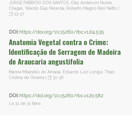
JORGE FABRICIO DOS SANTOS, Clay Anderson Nunes
Chagas, Wando Dias Miranda, Roberto Magno Reis Netto
|
13-17
DOI:
https://doi.org/10.15260/rbc.v12i4.535
Anatomia Vegetal contra o Crime:
Identificação de Serragem de Madeira
de Araucaria angustifolia
Marina Milanello do Amaral, Eduardo Luiz Longui, Thais
Cristina de Oliveira
|
31-36
DOI:
https://doi.org/10.15260/rbc.v12i1.582
1 a 31 de 31 itens