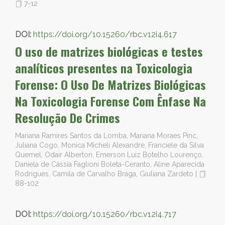
7-12
DOI:
https://doi.org/10.15260/rbc.v12i4.617
O uso de matrizes biológicas e testes
analíticos presentes na Toxicologia
Forense: O Uso De Matrizes Biológicas
Na Toxicologia Forense Com Ênfase Na
Resolução De Crimes
Mariana Ramires Santos da Lomba, Mariana Moraes Pinc,
Juliana Cogo, Monica Micheli Alexandre, Franciele da Silva
Quemel, Odair Alberton, Emerson Luiz Botelho Lourenço,
Daniela de Cássia Faglioni Boleta-Ceranto, Aline Aparecida
Rodrigues, Camila de Carvalho Braga, Giuliana Zardeto
|
88-102
DOI:
https://doi.org/10.15260/rbc.v12i4.717