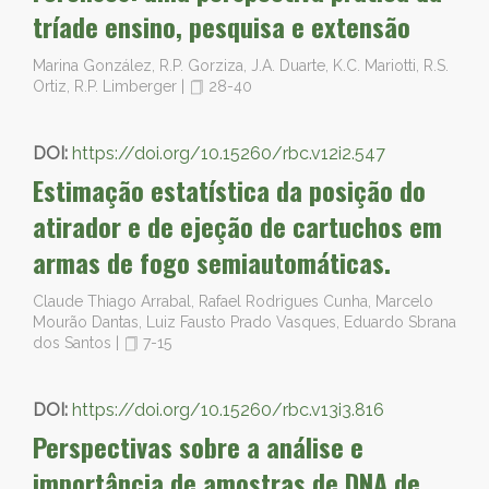
tríade ensino, pesquisa e extensão
Marina González, R.P. Gorziza, J.A. Duarte, K.C. Mariotti, R.S.
Ortiz, R.P. Limberger
|
28-40
DOI:
https://doi.org/10.15260/rbc.v12i2.547
Estimação estatística da posição do
atirador e de ejeção de cartuchos em
armas de fogo semiautomáticas.
Claude Thiago Arrabal, Rafael Rodrigues Cunha, Marcelo
Mourão Dantas, Luiz Fausto Prado Vasques, Eduardo Sbrana
dos Santos
|
7-15
DOI:
https://doi.org/10.15260/rbc.v13i3.816
Perspectivas sobre a análise e
importância de amostras de DNA de