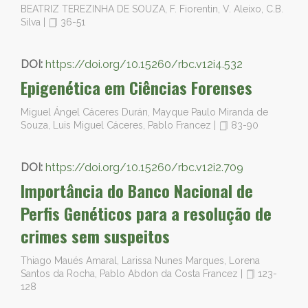
BEATRIZ TEREZINHA DE SOUZA, F. Fiorentin, V. Aleixo, C.B.
Silva
|
36-51
DOI:
https://doi.org/10.15260/rbc.v12i4.532
Epigenética em Ciências Forenses
Miguel Ángel Cáceres Durán, Mayque Paulo Miranda de
Souza, Luis Miguel Cáceres, Pablo Francez
|
83-90
DOI:
https://doi.org/10.15260/rbc.v12i2.709
Importância do Banco Nacional de
Perfis Genéticos para a resolução de
crimes sem suspeitos
Thiago Maués Amaral, Larissa Nunes Marques, Lorena
Santos da Rocha, Pablo Abdon da Costa Francez
|
123-
128