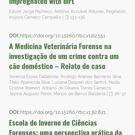
impregnated with dirt
Edson Jorge Pacheco, Antônio Azoubel Antunes, Reginaldo
Inojosa Carneiro Campello
|
133-136
DOI:
https://doi.org/10.15260/rbc.v12i2.551
A Medicina Veterinária Forense na
investigação de um crime contra um
cão doméstico – Relato de caso
Vanessa Eloisa Dallabrida, Rodrigo Ananias Barreiros Silva,
Thaís Aparecida Silva, Luciana Dalazen dos Santos, Nadia
Cristine Weinert, Adriano de Oliveira Torres Carrasco,
Jayme Augusto Peres, Márcio de Barros Bandarra
|
26-32
DOI:
https://doi.org/10.15260/rbc.v13i2.821
Escola de Inverno de Ciências
Forenses: uma perspectiva prática da