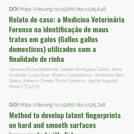
DOI:
https://doi.org/10.15260/rbc.v12i5.646
Relato de caso: a Medicina Veterinária
Forense na identificação de maus
tratos em galos (Gallus gallus
domesticus) utilizados com a
finalidade de rinha
Vanessa Eloisa Dallabrida, Suellen Rodrigues Calixto, Aline
Koslinski, Lucas Ryan Silverio Companhoni, Humberto Atílio
Grassi, Adriano Oliveira Torres Carrasco, Jayme Augusto
Peres
|
47-53
DOI:
https://doi.org/10.15260/rbc.v12i5.748
Method to develop latent fingerprints
on hard and smooth surfaces