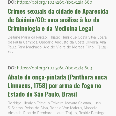
DOI:
https://doi.org/10.15260/rbc.v12i4.680
Crimes sexuais da cidade de Aparecida
de Goiânia/GO: uma análise à luz da
Criminologia e da Medicina Legal
Deilane Maria da Paixão, Thiago Henrique Costa Silva, Joara
de Paula Campos, Olegário Augusto da Costa Oliveira, Ana
Paula Faria Machado, Aroldo Vieira de Moraes Filho
|
119-
127
DOI:
https://doi.org/10.15260/rbc.v12i4.603
Abate de onça-pintada (Panthera onca
Linnaeus, 1758) por arma de fogo no
Estado de São Paulo, Brasil
Rodrigo Hidalgo Friciello Teixeira, Mayara Caiaffaa, Luan L.
S. Santos, Reinaldo Silva, Ronnie Von Mateus, Marcelo
Almeida, Ricardo Bernhardt, Laura Trujillo, Beatriz Beisiegel
|