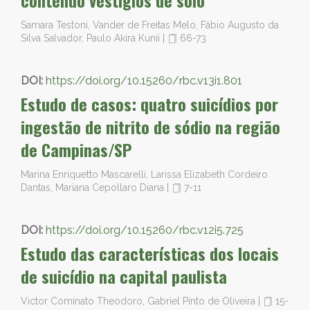
contendo vestígios de solo
Samara Testoni, Vander de Freitas Melo, Fábio Augusto da
Silva Salvador, Paulo Akira Kunii
|
66-73
DOI:
https://doi.org/10.15260/rbc.v13i1.801
Estudo de casos: quatro suicídios por
ingestão de nitrito de sódio na região
de Campinas/SP
Marina Enriquetto Mascarelli, Larissa Elizabeth Cordeiro
Dantas, Mariana Cepollaro Diana
|
7-11
DOI:
https://doi.org/10.15260/rbc.v12i5.725
Estudo das características dos locais
de suicídio na capital paulista
Victor Cominato Theodoro, Gabriel Pinto de Oliveira
|
15-