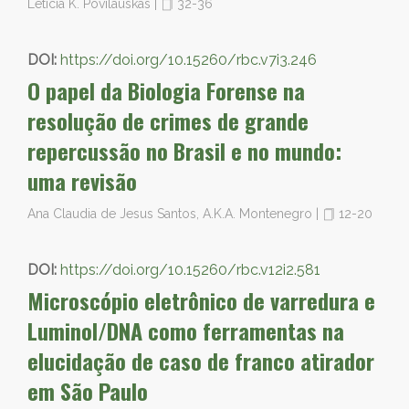
Leticia K. Povilauskas
|
32-36
DOI:
https://doi.org/10.15260/rbc.v7i3.246
O papel da Biologia Forense na
resolução de crimes de grande
repercussão no Brasil e no mundo:
uma revisão
Ana Claudia de Jesus Santos, A.K.A. Montenegro
|
12-20
DOI:
https://doi.org/10.15260/rbc.v12i2.581
Microscópio eletrônico de varredura e
Luminol/DNA como ferramentas na
elucidação de caso de franco atirador
em São Paulo