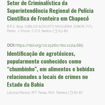
Setor de Criminalística da
Superintendência Regional de Polícia
Científica de Fronteira em Chapecó
B.R.S. Silva, CARLOS AUGUSTO NOGUEIRA JÚNIOR, F.F.L.
Perilo, J. Frizon, C.O.S. Santos
|
63-80
DOI:
https://doi.org/10.15260/rbc.v12i4.685
Identificação de agrotóxicos,
popularmente conhecidos como
“chumbinho”, em alimentos e bebidas
relacionados a locais de crimes no
Estado da Bahia
Laryssa Passos, M.T. Farias, M.A. Teixeira
|
81-87