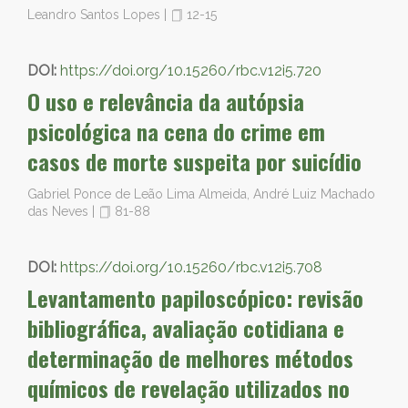
Leandro Santos Lopes
|
12-15
DOI:
https://doi.org/10.15260/rbc.v12i5.720
O uso e relevância da autópsia
psicológica na cena do crime em
casos de morte suspeita por suicídio
Gabriel Ponce de Leão Lima Almeida, André Luiz Machado
das Neves
|
81-88
DOI:
https://doi.org/10.15260/rbc.v12i5.708
Levantamento papiloscópico: revisão
bibliográfica, avaliação cotidiana e
determinação de melhores métodos
químicos de revelação utilizados no