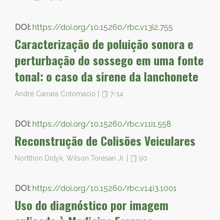
DOI:
https://doi.org/10.15260/rbc.v13i2.755
Caracterização de poluição sonora e
perturbação do sossego em uma fonte
tonal: o caso da sirene da lanchonete
André Carrara Cotomacio
|
7-14
DOI:
https://doi.org/10.15260/rbc.v11i1.558
Reconstrução de Colisões Veiculares
Nortthon Didyk, Wilson Toresan Jr.
|
90
DOI:
https://doi.org/10.15260/rbc.v14i3.1001
Uso do diagnóstico por imagem