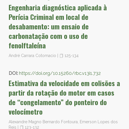
Engenharia diagnóstica aplicada à
Perícia Criminal em local de
desabamento: um ensaio de
carbonatação com o uso de
fenolftaleína
André Carrara Cotomacio
|
125-134
DOI:
https://doi.org/10.15260/rbc.v13i1.732
Estimativa da velocidade em colisões a
partir da rotação do motor em casos
de “congelamento” do ponteiro do
velocímetro
Alexandre Magno Bernardo Fontoura, Emerson Lopes dos
Reis
|
123-132