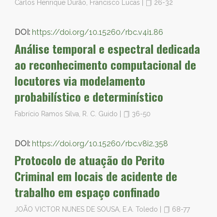
Carlos Henrique Durão, Francisco Lucas
|
26-32
DOI:
https://doi.org/10.15260/rbc.v4i1.86
Análise temporal e espectral dedicada
ao reconhecimento computacional de
locutores via modelamento
probabilístico e determinístico
Fabrício Ramos Silva, R. C. Guido
|
36-50
DOI:
https://doi.org/10.15260/rbc.v8i2.358
Protocolo de atuação do Perito
Criminal em locais de acidente de
trabalho em espaço confinado
JOÃO VICTOR NUNES DE SOUSA, E.A. Toledo
|
68-77