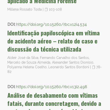
aplicado à Medicina Forense
Millena Rossato Tosta
|
103-108
DOI:
https://doi.org/10.15260/rbc.v12i4.534
Identificação papiloscópica em vítima
de acidente aéreo – relato de caso e
discussão da técnica utilizada
Aldeir José da Silva, Fernando Carvalho dos Santos,
Marcelo de Souza Almeida, Alexander Santos Dionísio,
Polyanna Helena Coelho, Leonardo Santos Bordoni
|
78-
82
DOI:
https://doi.org/10.15260/rbc.v13i2.498
Análise de desabamento com vítimas
fatais, durante concretagem, devido a