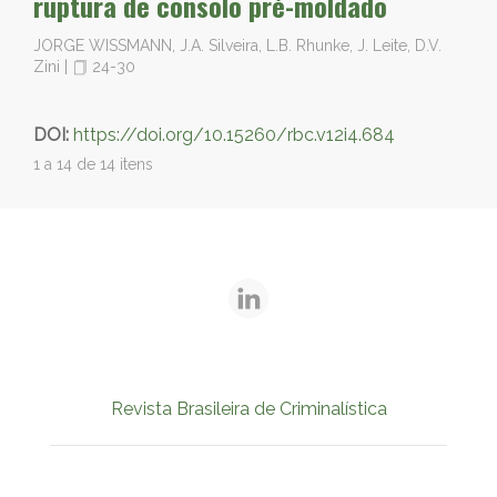
ruptura de consolo pré-moldado
JORGE WISSMANN, J.A. Silveira, L.B. Rhunke, J. Leite, D.V.
Zini
|
24-30
DOI:
https://doi.org/10.15260/rbc.v12i4.684
1 a 14 de 14 itens
Revista Brasileira de Criminalística