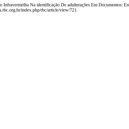
ão Infravermelha Na identificação De adulterações Em Documentos: E
.rbc.org.br/index.php/rbc/article/view/721.