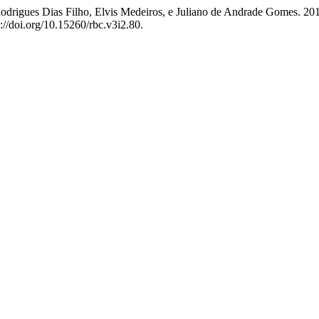
Rodrigues Dias Filho, Elvis Medeiros, e Juliano de Andrade Gomes. 2
s://doi.org/10.15260/rbc.v3i2.80.