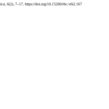
tica
,
6
(2), 7–17. https://doi.org/10.15260/rbc.v6i2.167