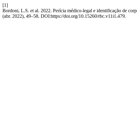
[1]
Bordoni, L.S. et al. 2022. Perícia médico-legal e identificação de cor
(abr. 2022), 49–58. DOI:https://doi.org/10.15260/rbc.v11i1.479.